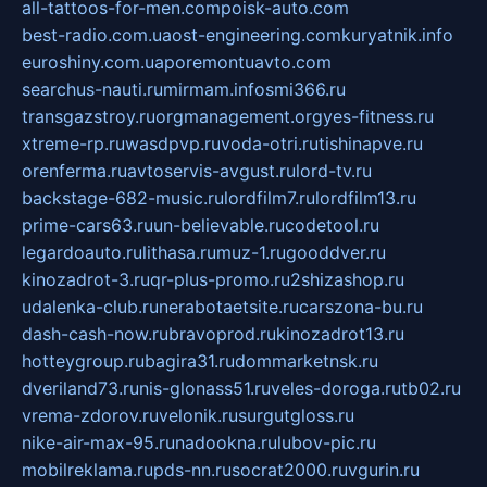
all-tattoos-for-men.com
poisk-auto.com
best-radio.com.ua
ost-engineering.com
kuryatnik.info
euroshiny.com.ua
poremontuavto.com
searchus-nauti.ru
mirmam.info
smi366.ru
transgazstroy.ru
orgmanagement.org
yes-fitness.ru
xtreme-rp.ru
wasdpvp.ru
voda-otri.ru
tishinapve.ru
orenferma.ru
avtoservis-avgust.ru
lord-tv.ru
backstage-682-music.ru
lordfilm7.ru
lordfilm13.ru
prime-cars63.ru
un-believable.ru
codetool.ru
legardoauto.ru
lithasa.ru
muz-1.ru
gooddver.ru
kinozadrot-3.ru
qr-plus-promo.ru
2shizashop.ru
udalenka-club.ru
nerabotaetsite.ru
carszona-bu.ru
dash-cash-now.ru
bravoprod.ru
kinozadrot13.ru
hotteygroup.ru
bagira31.ru
dommarketnsk.ru
dveriland73.ru
nis-glonass51.ru
veles-doroga.ru
tb02.ru
vrema-zdorov.ru
velonik.ru
surgutgloss.ru
nike-air-max-95.ru
nadookna.ru
lubov-pic.ru
mobilreklama.ru
pds-nn.ru
socrat2000.ru
vgurin.ru