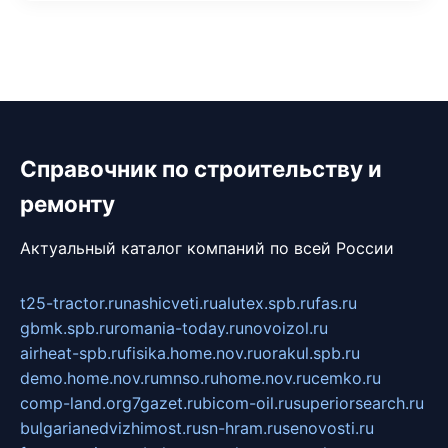
Справочник по строительству и
ремонту
Актуальный каталог компаний по всей России
t25-tractor.ru
nashicveti.ru
alutex.spb.ru
fas.ru
gbmk.spb.ru
romania-today.ru
novoizol.ru
airheat-spb.ru
fisika.home.nov.ru
orakul.spb.ru
demo.home.nov.ru
mnso.ru
home.nov.ru
cemko.ru
comp-land.org
7gazet.ru
bicom-oil.ru
superiorsearch.ru
bulgarianedvizhimost.ru
sn-hram.ru
senovosti.ru