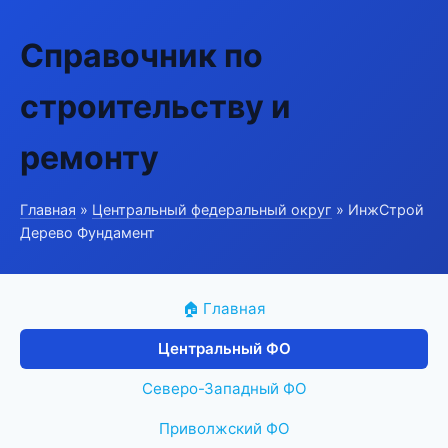
Справочник по
строительству и
ремонту
Главная
»
Центральный федеральный округ
» ИнжСтрой
Дерево Фундамент
🏠 Главная
Центральный ФО
Северо-Западный ФО
Приволжский ФО