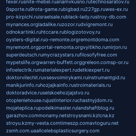
fexer.ru
snite-mebel.ru
anamvkusno.ru
technosaratov.ru
0sporte.ru
9rota-game.ru
bigbad.ru
227gp.ru
wes-ex.ru
pro-kirpichi.ru
israelsale.ru
black-lady.ru
stroy-db.com
mynances.org
ladalike.ru
zozor.ru
dvigremont.ru
odnokartinki.ru
htccare.ru
blogizotovoy.ru
oysters-digital.ru
o-remonte.org
remontdoma.com
myremont.org
portal-remonta.org
vyitikho.ru
mirjon.ru
superdeutsch.ru
mycrazystars.ru
filosofyfree.com
mypetslife.org
warren-buffett.org
greleon.com
sp-or.ru
infoelectrik.ru
materialexpert.ru
detkiexpert.ru
doktorvilechit.ru
vsesvoimirykami.ru
instrumentgid.ru
manikjurinfo.ru
hozjajkainfo.ru
stroimaterials.ru
doktoradvice.ru
selskoehozjajstvo.ru
otopleniehouse.ru
justinterior.ru
chastnyjdom.ru
mojateplica.ru
podelkimaster.ru
landshaftblog.ru
garazhov.com
monamy.net
stroysnami.kz
lcna.kz
stroyu.kz
my-vesta.com
timeszp.com
avtoguru.net
zsmh.com.ua
allcelebsplasticsurgery.com