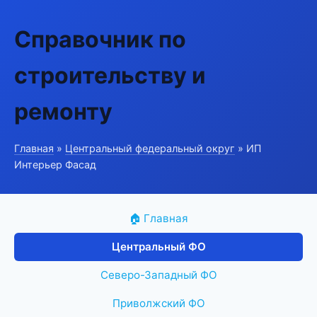
Справочник по
строительству и
ремонту
Главная
»
Центральный федеральный округ
» ИП
Интерьер Фасад
🏠 Главная
Центральный ФО
Северо-Западный ФО
Приволжский ФО