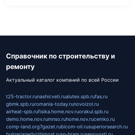
Справочник по строительству и
ремонту
Актуальный каталог компаний по всей России
t25-tractor.ru
nashicveti.ru
alutex.spb.ru
fas.ru
gbmk.spb.ru
romania-today.ru
novoizol.ru
airheat-spb.ru
fisika.home.nov.ru
orakul.spb.ru
demo.home.nov.ru
mnso.ru
home.nov.ru
cemko.ru
comp-land.org
7gazet.ru
bicom-oil.ru
superiorsearch.ru
bulgarianedvizhimost.ru
sn-hram.ru
senovosti.ru