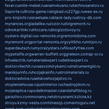
fexer.ru
snite-mebel.ru
anamvkusno.ru
technosaratov.ru
0sporte.ru
9rota-game.ru
bigbad.ru
227gp.ru
wes-ex.ru
pro-kirpichi.ru
israelsale.ru
black-lady.ru
stroy-db.com
mynances.org
ladalike.ru
zozor.ru
dvigremont.ru
odnokartinki.ru
htccare.ru
blogizotovoy.ru
oysters-digital.ru
o-remonte.org
remontdoma.com
myremont.org
portal-remonta.org
vyitikho.ru
mirjon.ru
superdeutsch.ru
mycrazystars.ru
filosofyfree.com
mypetslife.org
warren-buffett.org
greleon.com
sp-or.ru
infoelectrik.ru
materialexpert.ru
detkiexpert.ru
doktorvilechit.ru
vsesvoimirykami.ru
instrumentgid.ru
manikjurinfo.ru
hozjajkainfo.ru
stroimaterials.ru
doktoradvice.ru
selskoehozjajstvo.ru
otopleniehouse.ru
justinterior.ru
chastnyjdom.ru
mojateplica.ru
podelkimaster.ru
landshaftblog.ru
garazhov.com
monamy.net
stroysnami.kz
lcna.kz
stroyu.kz
my-vesta.com
timeszp.com
avtoguru.net
zsmh.com.ua
allcelebsplasticsurgery.com