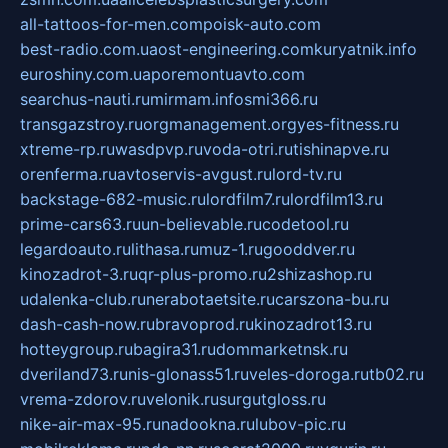
all-tattoos-for-men.com
poisk-auto.com
best-radio.com.ua
ost-engineering.com
kuryatnik.info
euroshiny.com.ua
poremontuavto.com
searchus-nauti.ru
mirmam.info
smi366.ru
transgazstroy.ru
orgmanagement.org
yes-fitness.ru
xtreme-rp.ru
wasdpvp.ru
voda-otri.ru
tishinapve.ru
orenferma.ru
avtoservis-avgust.ru
lord-tv.ru
backstage-682-music.ru
lordfilm7.ru
lordfilm13.ru
prime-cars63.ru
un-believable.ru
codetool.ru
legardoauto.ru
lithasa.ru
muz-1.ru
gooddver.ru
kinozadrot-3.ru
qr-plus-promo.ru
2shizashop.ru
udalenka-club.ru
nerabotaetsite.ru
carszona-bu.ru
dash-cash-now.ru
bravoprod.ru
kinozadrot13.ru
hotteygroup.ru
bagira31.ru
dommarketnsk.ru
dveriland73.ru
nis-glonass51.ru
veles-doroga.ru
tb02.ru
vrema-zdorov.ru
velonik.ru
surgutgloss.ru
nike-air-max-95.ru
nadookna.ru
lubov-pic.ru