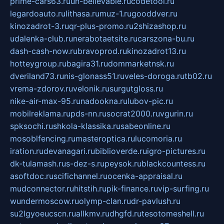
prime-cars63.ru
un-believable.ru
codetool.ru
legardoauto.ru
lithasa.ru
muz-1.ru
gooddver.ru
kinozadrot-3.ru
qr-plus-promo.ru
2shizashop.ru
udalenka-club.ru
nerabotaetsite.ru
carszona-bu.ru
dash-cash-now.ru
bravoprod.ru
kinozadrot13.ru
hotteygroup.ru
bagira31.ru
dommarketnsk.ru
dveriland73.ru
nis-glonass51.ru
veles-doroga.ru
tb02.ru
vrema-zdorov.ru
velonik.ru
surgutgloss.ru
nike-air-max-95.ru
nadookna.ru
lubov-pic.ru
mobilreklama.ru
pds-nn.ru
socrat2000.ru
vgurin.ru
spksochi.ru
shkola-klassika.ru
sabeonline.ru
mosoblfencing.ru
masteroptica.ru
lucomoria.ru
iration.ru
devanagari.ru
biblioverde.ru
igro-pictures.ru
dk-tulamash.ru
s-dez-s.ru
peysok.ru
blackcountess.ru
asoftdoc.ru
scifichannel.ru
ocenka-appraisal.ru
mudconnector.ru
hitstih.ru
pik-finance.ru
vip-surfing.ru
wundermoscow.ru
olymp-clan.ru
dr-pavlush.ru
su2lgyoeucscn.ru
allkmv.ru
dhgfd.ru
tesotomeshell.ru