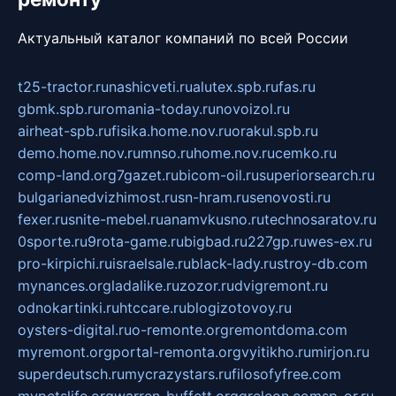
Актуальный каталог компаний по всей России
t25-tractor.ru
nashicveti.ru
alutex.spb.ru
fas.ru
gbmk.spb.ru
romania-today.ru
novoizol.ru
airheat-spb.ru
fisika.home.nov.ru
orakul.spb.ru
demo.home.nov.ru
mnso.ru
home.nov.ru
cemko.ru
comp-land.org
7gazet.ru
bicom-oil.ru
superiorsearch.ru
bulgarianedvizhimost.ru
sn-hram.ru
senovosti.ru
fexer.ru
snite-mebel.ru
anamvkusno.ru
technosaratov.ru
0sporte.ru
9rota-game.ru
bigbad.ru
227gp.ru
wes-ex.ru
pro-kirpichi.ru
israelsale.ru
black-lady.ru
stroy-db.com
mynances.org
ladalike.ru
zozor.ru
dvigremont.ru
odnokartinki.ru
htccare.ru
blogizotovoy.ru
oysters-digital.ru
o-remonte.org
remontdoma.com
myremont.org
portal-remonta.org
vyitikho.ru
mirjon.ru
superdeutsch.ru
mycrazystars.ru
filosofyfree.com