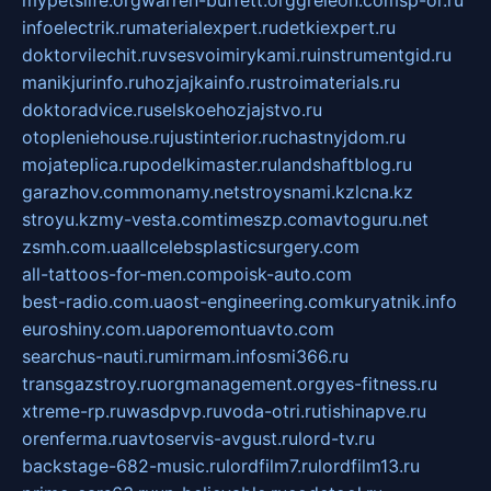
mypetslife.org
warren-buffett.org
greleon.com
sp-or.ru
infoelectrik.ru
materialexpert.ru
detkiexpert.ru
doktorvilechit.ru
vsesvoimirykami.ru
instrumentgid.ru
manikjurinfo.ru
hozjajkainfo.ru
stroimaterials.ru
doktoradvice.ru
selskoehozjajstvo.ru
otopleniehouse.ru
justinterior.ru
chastnyjdom.ru
mojateplica.ru
podelkimaster.ru
landshaftblog.ru
garazhov.com
monamy.net
stroysnami.kz
lcna.kz
stroyu.kz
my-vesta.com
timeszp.com
avtoguru.net
zsmh.com.ua
allcelebsplasticsurgery.com
all-tattoos-for-men.com
poisk-auto.com
best-radio.com.ua
ost-engineering.com
kuryatnik.info
euroshiny.com.ua
poremontuavto.com
searchus-nauti.ru
mirmam.info
smi366.ru
transgazstroy.ru
orgmanagement.org
yes-fitness.ru
xtreme-rp.ru
wasdpvp.ru
voda-otri.ru
tishinapve.ru
orenferma.ru
avtoservis-avgust.ru
lord-tv.ru
backstage-682-music.ru
lordfilm7.ru
lordfilm13.ru