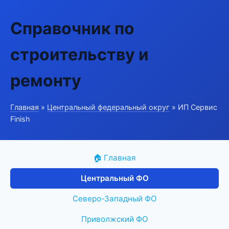
Справочник по
строительству и
ремонту
Главная
»
Центральный федеральный округ
» ИП Сервис
Finish
🏠 Главная
Центральный ФО
Северо-Западный ФО
Приволжский ФО