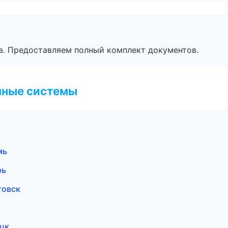
в. Предоставляем полный комплект документов.
чные системы
мь
рь
товск
цк