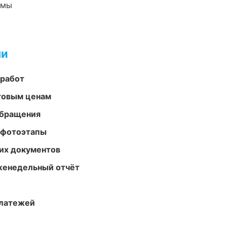
емы
ми
 работ
птовым ценам
обращения
 фотоэтапы
их документов
женедельный отчёт
платежей