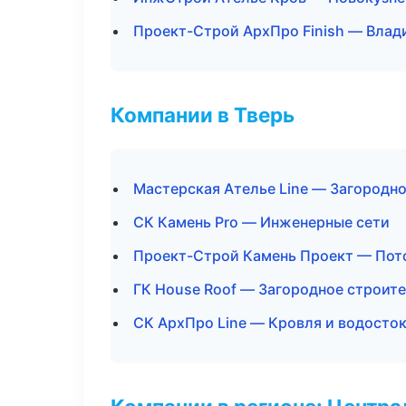
Проект-Строй АрхПро Finish — Влад
Компании в Тверь
Мастерская Ателье Line — Загородн
СК Камень Pro — Инженерные сети
Проект-Строй Камень Проект — Пот
ГК House Roof — Загородное строит
СК АрхПро Line — Кровля и водосто