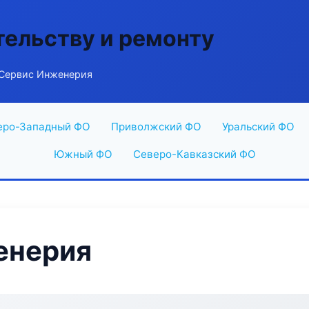
тельству и ремонту
Сервис Инженерия
еро-Западный ФО
Приволжский ФО
Уральский ФО
Южный ФО
Северо-Кавказский ФО
енерия