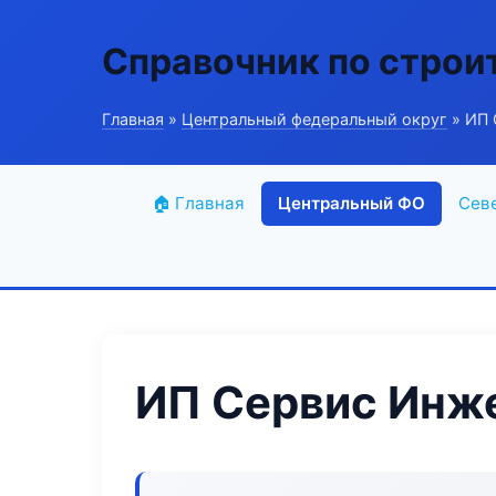
Справочник по строи
Главная
»
Центральный федеральный округ
» ИП 
🏠 Главная
Центральный ФО
Сев
ИП Сервис Инж