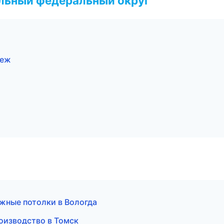
альный федеральный округ
неж
жные потолки в Вологда
оизводство в Томск