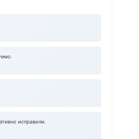
уемо.
ативно исправили.