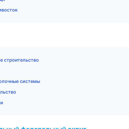
ивосток
ое строительство
олочные системы
ельство
ки