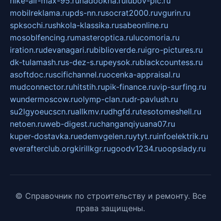
nike-air-max-95.ru
nadookna.ru
lubov-pic.ru
mobilreklama.ru
pds-nn.ru
socrat2000.ru
vgurin.ru
spksochi.ru
shkola-klassika.ru
sabeonline.ru
mosoblfencing.ru
masteroptica.ru
lucomoria.ru
iration.ru
devanagari.ru
biblioverde.ru
igro-pictures.ru
dk-tulamash.ru
s-dez-s.ru
peysok.ru
blackcountess.ru
asoftdoc.ru
scifichannel.ru
ocenka-appraisal.ru
mudconnector.ru
hitstih.ru
pik-finance.ru
vip-surfing.ru
wundermoscow.ru
olymp-clan.ru
dr-pavlush.ru
su2lgyoeucscn.ru
allkmv.ru
dhgfd.ru
tesotomeshell.ru
netoen.ru
web-digest.ru
changanqiyuana07.ru
kuper-dostavka.ru
edemvgelen.ru
ytyt.ru
infoelektrik.ru
everafterclub.org
kirillkgr.ru
goodv1234.ru
oopslady.ru
© Справочник по строительству и ремонту. Все
права защищены.