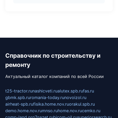
Справочник по строительству и
ремонту
Актуальный каталог компаний по всей России
t25-tractor.ru
nashicveti.ru
alutex.spb.ru
fas.ru
gbmk.spb.ru
romania-today.ru
novoizol.ru
airheat-spb.ru
fisika.home.nov.ru
orakul.spb.ru
demo.home.nov.ru
mnso.ru
home.nov.ru
cemko.ru
comp-land.org
7gazet.ru
bicom-oil.ru
superiorsearch.ru