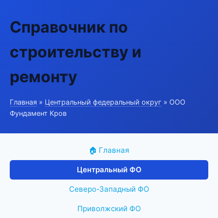
Справочник по
строительству и
ремонту
Главная
»
Центральный федеральный округ
» ООО
Фундамент Кров
🏠 Главная
Центральный ФО
Северо-Западный ФО
Приволжский ФО