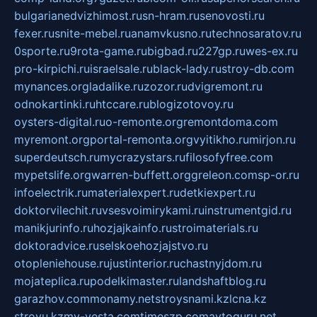
bulgarianedvizhimost.ru
sn-hram.ru
senovosti.ru
fexer.ru
snite-mebel.ru
anamvkusno.ru
technosaratov.ru
0sporte.ru
9rota-game.ru
bigbad.ru
227gp.ru
wes-ex.ru
pro-kirpichi.ru
israelsale.ru
black-lady.ru
stroy-db.com
mynances.org
ladalike.ru
zozor.ru
dvigremont.ru
odnokartinki.ru
htccare.ru
blogizotovoy.ru
oysters-digital.ru
o-remonte.org
remontdoma.com
myremont.org
portal-remonta.org
vyitikho.ru
mirjon.ru
superdeutsch.ru
mycrazystars.ru
filosofyfree.com
mypetslife.org
warren-buffett.org
greleon.com
sp-or.ru
infoelectrik.ru
materialexpert.ru
detkiexpert.ru
doktorvilechit.ru
vsesvoimirykami.ru
instrumentgid.ru
manikjurinfo.ru
hozjajkainfo.ru
stroimaterials.ru
doktoradvice.ru
selskoehozjajstvo.ru
otopleniehouse.ru
justinterior.ru
chastnyjdom.ru
mojateplica.ru
podelkimaster.ru
landshaftblog.ru
garazhov.com
monamy.net
stroysnami.kz
lcna.kz
stroyu.kz
my-vesta.com
timeszp.com
avtoguru.net