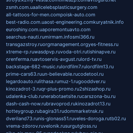
zsmh.com.ua
allcelebsplasticsurgery.com
all-tattoos-for-men.com
poisk-auto.com
best-radio.com.ua
ost-engineering.com
kuryatnik.info
euroshiny.com.ua
poremontuavto.com
searchus-nauti.ru
mirmam.info
smi366.ru
transgazstroy.ru
orgmanagement.org
yes-fitness.ru
xtreme-rp.ru
wasdpvp.ru
voda-otri.ru
tishinapve.ru
orenferma.ru
avtoservis-avgust.ru
lord-tv.ru
backstage-682-music.ru
lordfilm7.ru
lordfilm13.ru
prime-cars63.ru
un-believable.ru
codetool.ru
legardoauto.ru
lithasa.ru
muz-1.ru
gooddver.ru
kinozadrot-3.ru
qr-plus-promo.ru
2shizashop.ru
udalenka-club.ru
nerabotaetsite.ru
carszona-bu.ru
dash-cash-now.ru
bravoprod.ru
kinozadrot13.ru
hotteygroup.ru
bagira31.ru
dommarketnsk.ru
dveriland73.ru
nis-glonass51.ru
veles-doroga.ru
tb02.ru
vrema-zdorov.ru
velonik.ru
surgutgloss.ru