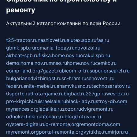
ремонту
Актуальный каталог компаний по всей России
t25-tractor.ru
nashicveti.ru
alutex.spb.ru
fas.ru
gbmk.spb.ru
romania-today.ru
novoizol.ru
airheat-spb.ru
fisika.home.nov.ru
orakul.spb.ru
demo.home.nov.ru
mnso.ru
home.nov.ru
cemko.ru
comp-land.org
7gazet.ru
bicom-oil.ru
superiorsearch.ru
bulgarianedvizhimost.ru
sn-hram.ru
senovosti.ru
fexer.ru
snite-mebel.ru
anamvkusno.ru
technosaratov.ru
0sporte.ru
9rota-game.ru
bigbad.ru
227gp.ru
wes-ex.ru
pro-kirpichi.ru
israelsale.ru
black-lady.ru
stroy-db.com
mynances.org
ladalike.ru
zozor.ru
dvigremont.ru
odnokartinki.ru
htccare.ru
blogizotovoy.ru
oysters-digital.ru
o-remonte.org
remontdoma.com
myremont.org
portal-remonta.org
vyitikho.ru
mirjon.ru