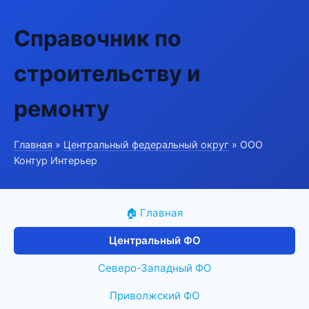
Справочник по
строительству и
ремонту
Главная
»
Центральный федеральный округ
» ООО
Контур Интерьер
🏠 Главная
Центральный ФО
Северо-Западный ФО
Приволжский ФО