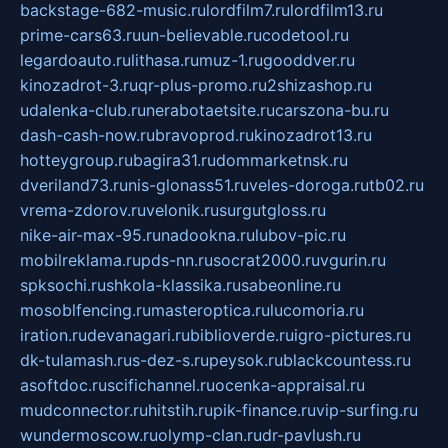
backstage-682-music.ru
lordfilm7.ru
lordfilm13.ru
prime-cars63.ru
un-believable.ru
codetool.ru
legardoauto.ru
lithasa.ru
muz-1.ru
gooddver.ru
kinozadrot-3.ru
qr-plus-promo.ru
2shizashop.ru
udalenka-club.ru
nerabotaetsite.ru
carszona-bu.ru
dash-cash-now.ru
bravoprod.ru
kinozadrot13.ru
hotteygroup.ru
bagira31.ru
dommarketnsk.ru
dveriland73.ru
nis-glonass51.ru
veles-doroga.ru
tb02.ru
vrema-zdorov.ru
velonik.ru
surgutgloss.ru
nike-air-max-95.ru
nadookna.ru
lubov-pic.ru
mobilreklama.ru
pds-nn.ru
socrat2000.ru
vgurin.ru
spksochi.ru
shkola-klassika.ru
sabeonline.ru
mosoblfencing.ru
masteroptica.ru
lucomoria.ru
iration.ru
devanagari.ru
biblioverde.ru
igro-pictures.ru
dk-tulamash.ru
s-dez-s.ru
peysok.ru
blackcountess.ru
asoftdoc.ru
scifichannel.ru
ocenka-appraisal.ru
mudconnector.ru
hitstih.ru
pik-finance.ru
vip-surfing.ru
wundermoscow.ru
olymp-clan.ru
dr-pavlush.ru