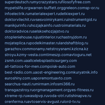
superdeutsch.ru
mycrazystars.ru
filosofyfree.com
mypetslife.org
warren-buffett.org
greleon.com
sp-or.ru
infoelectrik.ru
materialexpert.ru
detkiexpert.ru
doktorvilechit.ru
vsesvoimirykami.ru
instrumentgid.ru
manikjurinfo.ru
hozjajkainfo.ru
stroimaterials.ru
doktoradvice.ru
selskoehozjajstvo.ru
otopleniehouse.ru
justinterior.ru
chastnyjdom.ru
mojateplica.ru
podelkimaster.ru
landshaftblog.ru
garazhov.com
monamy.net
stroysnami.kz
lcna.kz
stroyu.kz
my-vesta.com
timeszp.com
avtoguru.net
zsmh.com.ua
allcelebsplasticsurgery.com
all-tattoos-for-men.com
poisk-auto.com
best-radio.com.ua
ost-engineering.com
kuryatnik.info
euroshiny.com.ua
poremontuavto.com
searchus-nauti.ru
mirmam.info
smi366.ru
transgazstroy.ru
orgmanagement.org
yes-fitness.ru
xtreme-rp.ru
wasdpvp.ru
voda-otri.ru
tishinapve.ru
orenferma.ru
avtoservis-avgust.ru
lord-tv.ru