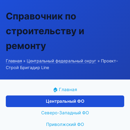
Справочник по
строительству и
ремонту
Главная
»
Центральный федеральный округ
» Проект-
Строй Бригадир Line
🏠 Главная
Центральный ФО
Северо-Западный ФО
Приволжский ФО