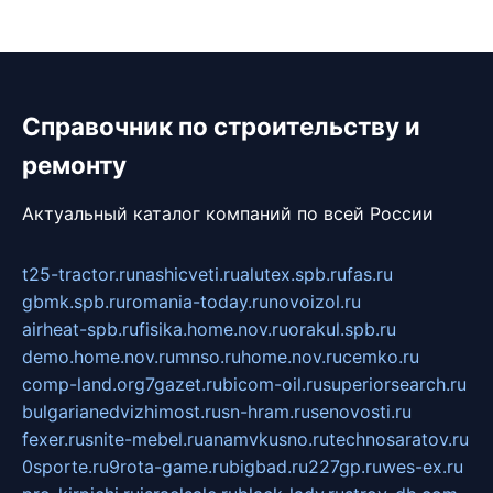
Справочник по строительству и
ремонту
Актуальный каталог компаний по всей России
t25-tractor.ru
nashicveti.ru
alutex.spb.ru
fas.ru
gbmk.spb.ru
romania-today.ru
novoizol.ru
airheat-spb.ru
fisika.home.nov.ru
orakul.spb.ru
demo.home.nov.ru
mnso.ru
home.nov.ru
cemko.ru
comp-land.org
7gazet.ru
bicom-oil.ru
superiorsearch.ru
bulgarianedvizhimost.ru
sn-hram.ru
senovosti.ru
fexer.ru
snite-mebel.ru
anamvkusno.ru
technosaratov.ru
0sporte.ru
9rota-game.ru
bigbad.ru
227gp.ru
wes-ex.ru