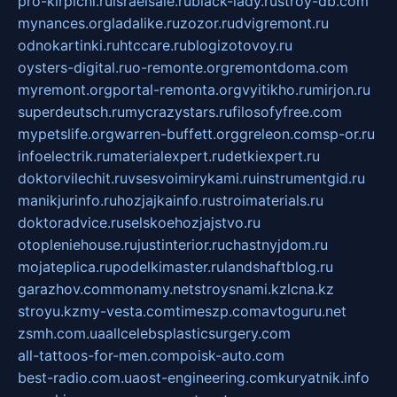
pro-kirpichi.ru
israelsale.ru
black-lady.ru
stroy-db.com
mynances.org
ladalike.ru
zozor.ru
dvigremont.ru
odnokartinki.ru
htccare.ru
blogizotovoy.ru
oysters-digital.ru
o-remonte.org
remontdoma.com
myremont.org
portal-remonta.org
vyitikho.ru
mirjon.ru
superdeutsch.ru
mycrazystars.ru
filosofyfree.com
mypetslife.org
warren-buffett.org
greleon.com
sp-or.ru
infoelectrik.ru
materialexpert.ru
detkiexpert.ru
doktorvilechit.ru
vsesvoimirykami.ru
instrumentgid.ru
manikjurinfo.ru
hozjajkainfo.ru
stroimaterials.ru
doktoradvice.ru
selskoehozjajstvo.ru
otopleniehouse.ru
justinterior.ru
chastnyjdom.ru
mojateplica.ru
podelkimaster.ru
landshaftblog.ru
garazhov.com
monamy.net
stroysnami.kz
lcna.kz
stroyu.kz
my-vesta.com
timeszp.com
avtoguru.net
zsmh.com.ua
allcelebsplasticsurgery.com
all-tattoos-for-men.com
poisk-auto.com
best-radio.com.ua
ost-engineering.com
kuryatnik.info