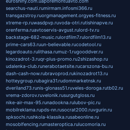
euroshiny.com.ua
poremontuavto.com
searchus-nauti.ru
mirmam.info
smi366.ru
transgazstroy.ru
orgmanagement.org
yes-fitness.ru
xtreme-rp.ru
wasdpvp.ru
voda-otri.ru
tishinapve.ru
orenferma.ru
avtoservis-avgust.ru
lord-tv.ru
backstage-682-music.ru
lordfilm7.ru
lordfilm13.ru
prime-cars63.ru
un-believable.ru
codetool.ru
legardoauto.ru
lithasa.ru
muz-1.ru
gooddver.ru
kinozadrot-3.ru
qr-plus-promo.ru
2shizashop.ru
udalenka-club.ru
nerabotaetsite.ru
carszona-bu.ru
dash-cash-now.ru
bravoprod.ru
kinozadrot13.ru
hotteygroup.ru
bagira31.ru
dommarketnsk.ru
dveriland73.ru
nis-glonass51.ru
veles-doroga.ru
tb02.ru
vrema-zdorov.ru
velonik.ru
surgutgloss.ru
nike-air-max-95.ru
nadookna.ru
lubov-pic.ru
mobilreklama.ru
pds-nn.ru
socrat2000.ru
vgurin.ru
spksochi.ru
shkola-klassika.ru
sabeonline.ru
mosoblfencing.ru
masteroptica.ru
lucomoria.ru