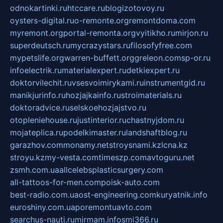
odnokartinki.ru
htccare.ru
blogizotovoy.ru
oysters-digital.ru
o-remonte.org
remontdoma.com
myremont.org
portal-remonta.org
vyitikho.ru
mirjon.ru
superdeutsch.ru
mycrazystars.ru
filosofyfree.com
mypetslife.org
warren-buffett.org
greleon.com
sp-or.ru
infoelectrik.ru
materialexpert.ru
detkiexpert.ru
doktorvilechit.ru
vsesvoimirykami.ru
instrumentgid.ru
manikjurinfo.ru
hozjajkainfo.ru
stroimaterials.ru
doktoradvice.ru
selskoehozjajstvo.ru
otopleniehouse.ru
justinterior.ru
chastnyjdom.ru
mojateplica.ru
podelkimaster.ru
landshaftblog.ru
garazhov.com
monamy.net
stroysnami.kz
lcna.kz
stroyu.kz
my-vesta.com
timeszp.com
avtoguru.net
zsmh.com.ua
allcelebsplasticsurgery.com
all-tattoos-for-men.com
poisk-auto.com
best-radio.com.ua
ost-engineering.com
kuryatnik.info
euroshiny.com.ua
poremontuavto.com
searchus-nauti.ru
mirmam.info
smi366.ru