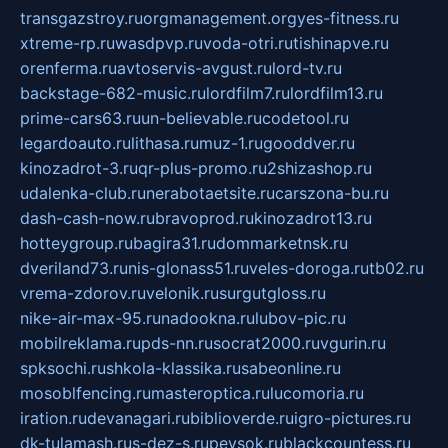
transgazstroy.ru
orgmanagement.org
yes-fitness.ru
xtreme-rp.ru
wasdpvp.ru
voda-otri.ru
tishinapve.ru
orenferma.ru
avtoservis-avgust.ru
lord-tv.ru
backstage-682-music.ru
lordfilm7.ru
lordfilm13.ru
prime-cars63.ru
un-believable.ru
codetool.ru
legardoauto.ru
lithasa.ru
muz-1.ru
gooddver.ru
kinozadrot-3.ru
qr-plus-promo.ru
2shizashop.ru
udalenka-club.ru
nerabotaetsite.ru
carszona-bu.ru
dash-cash-now.ru
bravoprod.ru
kinozadrot13.ru
hotteygroup.ru
bagira31.ru
dommarketnsk.ru
dveriland73.ru
nis-glonass51.ru
veles-doroga.ru
tb02.ru
vrema-zdorov.ru
velonik.ru
surgutgloss.ru
nike-air-max-95.ru
nadookna.ru
lubov-pic.ru
mobilreklama.ru
pds-nn.ru
socrat2000.ru
vgurin.ru
spksochi.ru
shkola-klassika.ru
sabeonline.ru
mosoblfencing.ru
masteroptica.ru
lucomoria.ru
iration.ru
devanagari.ru
biblioverde.ru
igro-pictures.ru
dk-tulamash.ru
s-dez-s.ru
peysok.ru
blackcountess.ru