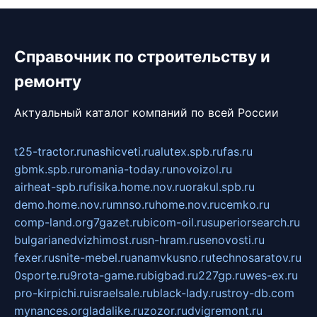
Справочник по строительству и
ремонту
Актуальный каталог компаний по всей России
t25-tractor.ru
nashicveti.ru
alutex.spb.ru
fas.ru
gbmk.spb.ru
romania-today.ru
novoizol.ru
airheat-spb.ru
fisika.home.nov.ru
orakul.spb.ru
demo.home.nov.ru
mnso.ru
home.nov.ru
cemko.ru
comp-land.org
7gazet.ru
bicom-oil.ru
superiorsearch.ru
bulgarianedvizhimost.ru
sn-hram.ru
senovosti.ru
fexer.ru
snite-mebel.ru
anamvkusno.ru
technosaratov.ru
0sporte.ru
9rota-game.ru
bigbad.ru
227gp.ru
wes-ex.ru
pro-kirpichi.ru
israelsale.ru
black-lady.ru
stroy-db.com
mynances.org
ladalike.ru
zozor.ru
dvigremont.ru