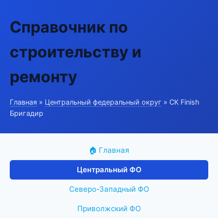
Справочник по
строительству и
ремонту
Главная
»
Центральный федеральный округ
» СК Finish
Бригадир
🏠 Главная
Центральный ФО
Северо-Западный ФО
Приволжский ФО