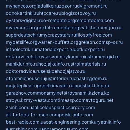
mynances.org
ladalike.ru
zozor.ru
dvigremont.ru
odnokartinki.ru
htccare.ru
blogizotovoy.ru
oysters-digital.ru
o-remonte.org
remontdoma.com
myremont.org
portal-remonta.org
vyitikho.ru
mirjon.ru
superdeutsch.ru
mycrazystars.ru
filosofyfree.com
mypetslife.org
warren-buffett.org
greleon.com
sp-or.ru
infoelectrik.ru
materialexpert.ru
detkiexpert.ru
doktorvilechit.ru
vsesvoimirykami.ru
instrumentgid.ru
manikjurinfo.ru
hozjajkainfo.ru
stroimaterials.ru
doktoradvice.ru
selskoehozjajstvo.ru
otopleniehouse.ru
justinterior.ru
chastnyjdom.ru
mojateplica.ru
podelkimaster.ru
landshaftblog.ru
garazhov.com
monamy.net
stroysnami.kz
lcna.kz
stroyu.kz
my-vesta.com
timeszp.com
avtoguru.net
zsmh.com.ua
allcelebsplasticsurgery.com
all-tattoos-for-men.com
poisk-auto.com
best-radio.com.ua
ost-engineering.com
kuryatnik.info
euroshiny.com.ua
poremontuavto.com