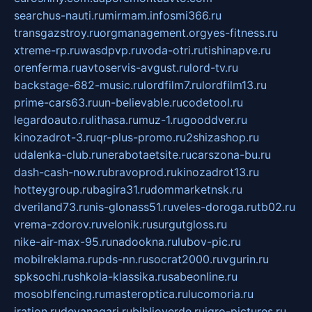
searchus-nauti.ru
mirmam.info
smi366.ru
transgazstroy.ru
orgmanagement.org
yes-fitness.ru
xtreme-rp.ru
wasdpvp.ru
voda-otri.ru
tishinapve.ru
orenferma.ru
avtoservis-avgust.ru
lord-tv.ru
backstage-682-music.ru
lordfilm7.ru
lordfilm13.ru
prime-cars63.ru
un-believable.ru
codetool.ru
legardoauto.ru
lithasa.ru
muz-1.ru
gooddver.ru
kinozadrot-3.ru
qr-plus-promo.ru
2shizashop.ru
udalenka-club.ru
nerabotaetsite.ru
carszona-bu.ru
dash-cash-now.ru
bravoprod.ru
kinozadrot13.ru
hotteygroup.ru
bagira31.ru
dommarketnsk.ru
dveriland73.ru
nis-glonass51.ru
veles-doroga.ru
tb02.ru
vrema-zdorov.ru
velonik.ru
surgutgloss.ru
nike-air-max-95.ru
nadookna.ru
lubov-pic.ru
mobilreklama.ru
pds-nn.ru
socrat2000.ru
vgurin.ru
spksochi.ru
shkola-klassika.ru
sabeonline.ru
mosoblfencing.ru
masteroptica.ru
lucomoria.ru
iration.ru
devanagari.ru
biblioverde.ru
igro-pictures.ru