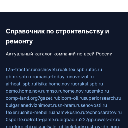
Справочник по строительству и
ремонту
Актуальный каталог компаний по всей России
t25-tractor.ru
nashicveti.ru
alutex.spb.ru
fas.ru
gbmk.spb.ru
romania-today.ru
novoizol.ru
airheat-spb.ru
fisika.home.nov.ru
orakul.spb.ru
demo.home.nov.ru
mnso.ru
home.nov.ru
cemko.ru
comp-land.org
7gazet.ru
bicom-oil.ru
superiorsearch.ru
bulgarianedvizhimost.ru
sn-hram.ru
senovosti.ru
fexer.ru
snite-mebel.ru
anamvkusno.ru
technosaratov.ru
0sporte.ru
9rota-game.ru
bigbad.ru
227gp.ru
wes-ex.ru
pro-kirpichi.ru
israelsale.ru
black-lady.ru
stroy-db.com