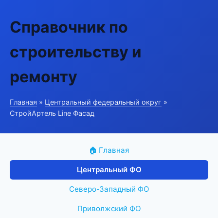
Справочник по
строительству и
ремонту
Главная
»
Центральный федеральный округ
»
СтройАртель Line Фасад
🏠 Главная
Центральный ФО
Северо-Западный ФО
Приволжский ФО