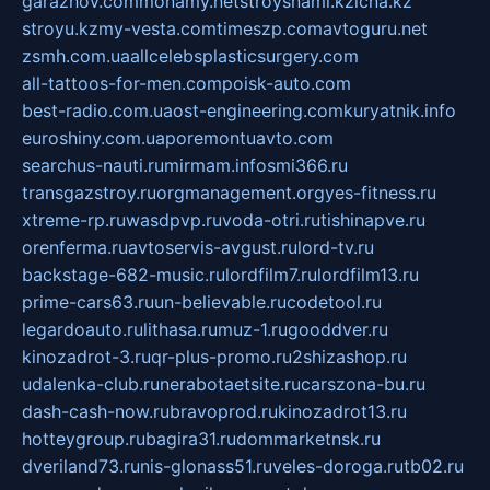
garazhov.com
monamy.net
stroysnami.kz
lcna.kz
stroyu.kz
my-vesta.com
timeszp.com
avtoguru.net
zsmh.com.ua
allcelebsplasticsurgery.com
all-tattoos-for-men.com
poisk-auto.com
best-radio.com.ua
ost-engineering.com
kuryatnik.info
euroshiny.com.ua
poremontuavto.com
searchus-nauti.ru
mirmam.info
smi366.ru
transgazstroy.ru
orgmanagement.org
yes-fitness.ru
xtreme-rp.ru
wasdpvp.ru
voda-otri.ru
tishinapve.ru
orenferma.ru
avtoservis-avgust.ru
lord-tv.ru
backstage-682-music.ru
lordfilm7.ru
lordfilm13.ru
prime-cars63.ru
un-believable.ru
codetool.ru
legardoauto.ru
lithasa.ru
muz-1.ru
gooddver.ru
kinozadrot-3.ru
qr-plus-promo.ru
2shizashop.ru
udalenka-club.ru
nerabotaetsite.ru
carszona-bu.ru
dash-cash-now.ru
bravoprod.ru
kinozadrot13.ru
hotteygroup.ru
bagira31.ru
dommarketnsk.ru
dveriland73.ru
nis-glonass51.ru
veles-doroga.ru
tb02.ru