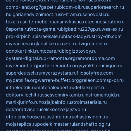
comp-land.org
7gazet.ru
bicom-oil.ru
superiorsearch.ru
bulgarianedvizhimost.ru
sn-hram.ru
senovosti.ru
fexer.ru
snite-mebel.ru
anamvkusno.ru
technosaratov.ru
0sporte.ru
9rota-game.ru
bigbad.ru
227gp.ru
wes-ex.ru
pro-kirpichi.ru
israelsale.ru
black-lady.ru
stroy-db.com
mynances.org
ladalike.ru
zozor.ru
dvigremont.ru
odnokartinki.ru
htccare.ru
blogizotovoy.ru
oysters-digital.ru
o-remonte.org
remontdoma.com
myremont.org
portal-remonta.org
vyitikho.ru
mirjon.ru
superdeutsch.ru
mycrazystars.ru
filosofyfree.com
mypetslife.org
warren-buffett.org
greleon.com
sp-or.ru
infoelectrik.ru
materialexpert.ru
detkiexpert.ru
doktorvilechit.ru
vsesvoimirykami.ru
instrumentgid.ru
manikjurinfo.ru
hozjajkainfo.ru
stroimaterials.ru
doktoradvice.ru
selskoehozjajstvo.ru
otopleniehouse.ru
justinterior.ru
chastnyjdom.ru
mojateplica.ru
podelkimaster.ru
landshaftblog.ru