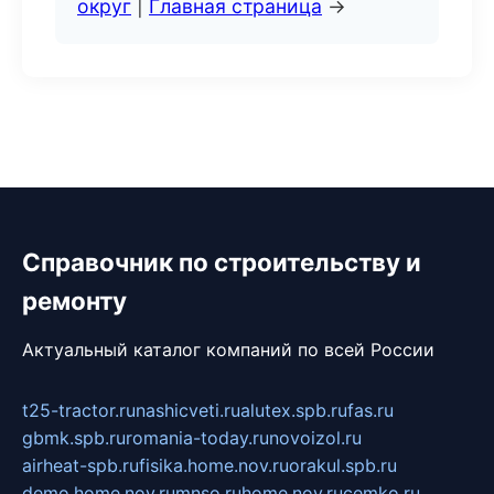
округ
|
Главная страница
→
Справочник по строительству и
ремонту
Актуальный каталог компаний по всей России
t25-tractor.ru
nashicveti.ru
alutex.spb.ru
fas.ru
gbmk.spb.ru
romania-today.ru
novoizol.ru
airheat-spb.ru
fisika.home.nov.ru
orakul.spb.ru
demo.home.nov.ru
mnso.ru
home.nov.ru
cemko.ru