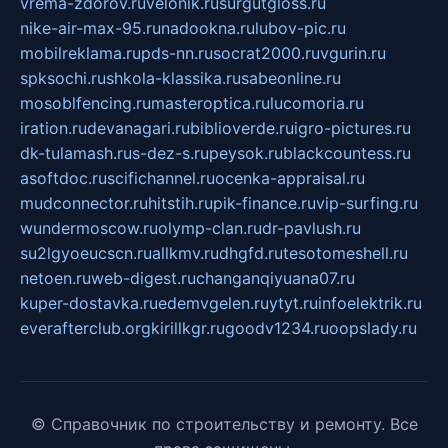
vrema-zdorov.ru
velonik.ru
surgutgloss.ru
nike-air-max-95.ru
nadookna.ru
lubov-pic.ru
mobilreklama.ru
pds-nn.ru
socrat2000.ru
vgurin.ru
spksochi.ru
shkola-klassika.ru
sabeonline.ru
mosoblfencing.ru
masteroptica.ru
lucomoria.ru
iration.ru
devanagari.ru
biblioverde.ru
igro-pictures.ru
dk-tulamash.ru
s-dez-s.ru
peysok.ru
blackcountess.ru
asoftdoc.ru
scifichannel.ru
ocenka-appraisal.ru
mudconnector.ru
hitstih.ru
pik-finance.ru
vip-surfing.ru
wundermoscow.ru
olymp-clan.ru
dr-pavlush.ru
su2lgyoeucscn.ru
allkmv.ru
dhgfd.ru
tesotomeshell.ru
netoen.ru
web-digest.ru
changanqiyuana07.ru
kuper-dostavka.ru
edemvgelen.ru
ytyt.ru
infoelektrik.ru
everafterclub.org
kirillkgr.ru
goodv1234.ru
oopslady.ru
© Справочник по строительству и ремонту. Все