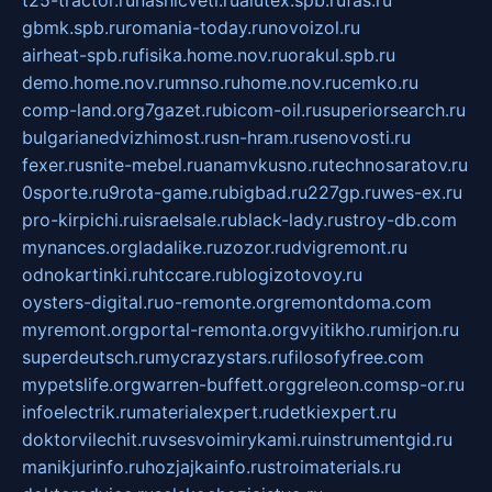
t25-tractor.ru
nashicveti.ru
alutex.spb.ru
fas.ru
gbmk.spb.ru
romania-today.ru
novoizol.ru
airheat-spb.ru
fisika.home.nov.ru
orakul.spb.ru
demo.home.nov.ru
mnso.ru
home.nov.ru
cemko.ru
comp-land.org
7gazet.ru
bicom-oil.ru
superiorsearch.ru
bulgarianedvizhimost.ru
sn-hram.ru
senovosti.ru
fexer.ru
snite-mebel.ru
anamvkusno.ru
technosaratov.ru
0sporte.ru
9rota-game.ru
bigbad.ru
227gp.ru
wes-ex.ru
pro-kirpichi.ru
israelsale.ru
black-lady.ru
stroy-db.com
mynances.org
ladalike.ru
zozor.ru
dvigremont.ru
odnokartinki.ru
htccare.ru
blogizotovoy.ru
oysters-digital.ru
o-remonte.org
remontdoma.com
myremont.org
portal-remonta.org
vyitikho.ru
mirjon.ru
superdeutsch.ru
mycrazystars.ru
filosofyfree.com
mypetslife.org
warren-buffett.org
greleon.com
sp-or.ru
infoelectrik.ru
materialexpert.ru
detkiexpert.ru
doktorvilechit.ru
vsesvoimirykami.ru
instrumentgid.ru
manikjurinfo.ru
hozjajkainfo.ru
stroimaterials.ru