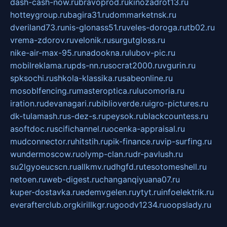
dash-cash-now.ru
bravoprod.ru
kinozadrot13.ru
hotteygroup.ru
bagira31.ru
dommarketnsk.ru
dveriland73.ru
nis-glonass51.ru
veles-doroga.ru
tb02.ru
vrema-zdorov.ru
velonik.ru
surgutgloss.ru
nike-air-max-95.ru
nadookna.ru
lubov-pic.ru
mobilreklama.ru
pds-nn.ru
socrat2000.ru
vgurin.ru
spksochi.ru
shkola-klassika.ru
sabeonline.ru
mosoblfencing.ru
masteroptica.ru
lucomoria.ru
iration.ru
devanagari.ru
biblioverde.ru
igro-pictures.ru
dk-tulamash.ru
s-dez-s.ru
peysok.ru
blackcountess.ru
asoftdoc.ru
scifichannel.ru
ocenka-appraisal.ru
mudconnector.ru
hitstih.ru
pik-finance.ru
vip-surfing.ru
wundermoscow.ru
olymp-clan.ru
dr-pavlush.ru
su2lgyoeucscn.ru
allkmv.ru
dhgfd.ru
tesotomeshell.ru
netoen.ru
web-digest.ru
changanqiyuana07.ru
kuper-dostavka.ru
edemvgelen.ru
ytyt.ru
infoelektrik.ru
everafterclub.org
kirillkgr.ru
goodv1234.ru
oopslady.ru