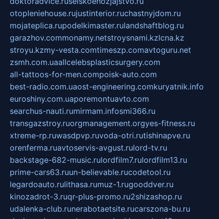
doktoradvice.ru
selskoehozjajstvo.ru
otopleniehouse.ru
justinterior.ru
chastnyjdom.ru
mojateplica.ru
podelkimaster.ru
landshaftblog.ru
garazhov.com
monamy.net
stroysnami.kz
lcna.kz
stroyu.kz
my-vesta.com
timeszp.com
avtoguru.net
zsmh.com.ua
allcelebsplasticsurgery.com
all-tattoos-for-men.com
poisk-auto.com
best-radio.com.ua
ost-engineering.com
kuryatnik.info
euroshiny.com.ua
poremontuavto.com
searchus-nauti.ru
mirmam.info
smi366.ru
transgazstroy.ru
orgmanagement.org
yes-fitness.ru
xtreme-rp.ru
wasdpvp.ru
voda-otri.ru
tishinapve.ru
orenferma.ru
avtoservis-avgust.ru
lord-tv.ru
backstage-682-music.ru
lordfilm7.ru
lordfilm13.ru
prime-cars63.ru
un-believable.ru
codetool.ru
legardoauto.ru
lithasa.ru
muz-1.ru
gooddver.ru
kinozadrot-3.ru
qr-plus-promo.ru
2shizashop.ru
udalenka-club.ru
nerabotaetsite.ru
carszona-bu.ru