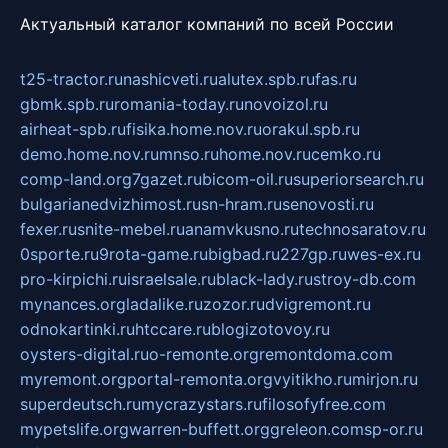
Актуальный каталог компаний по всей России
t25-tractor.ru
nashicveti.ru
alutex.spb.ru
fas.ru
gbmk.spb.ru
romania-today.ru
novoizol.ru
airheat-spb.ru
fisika.home.nov.ru
orakul.spb.ru
demo.home.nov.ru
mnso.ru
home.nov.ru
cemko.ru
comp-land.org
7gazet.ru
bicom-oil.ru
superiorsearch.ru
bulgarianedvizhimost.ru
sn-hram.ru
senovosti.ru
fexer.ru
snite-mebel.ru
anamvkusno.ru
technosaratov.ru
0sporte.ru
9rota-game.ru
bigbad.ru
227gp.ru
wes-ex.ru
pro-kirpichi.ru
israelsale.ru
black-lady.ru
stroy-db.com
mynances.org
ladalike.ru
zozor.ru
dvigremont.ru
odnokartinki.ru
htccare.ru
blogizotovoy.ru
oysters-digital.ru
o-remonte.org
remontdoma.com
myremont.org
portal-remonta.org
vyitikho.ru
mirjon.ru
superdeutsch.ru
mycrazystars.ru
filosofyfree.com
mypetslife.org
warren-buffett.org
greleon.com
sp-or.ru