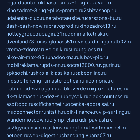
legardoauto.ru
lithasa.ru
muz-1.ru
gooddver.ru
kinozadrot-3.ru
qr-plus-promo.ru
2shizashop.ru
udalenka-club.ru
nerabotaetsite.ru
carszona-bu.ru
dash-cash-now.ru
bravoprod.ru
kinozadrot13.ru
hotteygroup.ru
bagira31.ru
dommarketnsk.ru
dveriland73.ru
nis-glonass51.ru
veles-doroga.ru
tb02.ru
vrema-zdorov.ru
velonik.ru
surgutgloss.ru
nike-air-max-95.ru
nadookna.ru
lubov-pic.ru
mobilreklama.ru
pds-nn.ru
socrat2000.ru
vgurin.ru
spksochi.ru
shkola-klassika.ru
sabeonline.ru
mosoblfencing.ru
masteroptica.ru
lucomoria.ru
iration.ru
devanagari.ru
biblioverde.ru
igro-pictures.ru
dk-tulamash.ru
s-dez-s.ru
peysok.ru
blackcountess.ru
asoftdoc.ru
scifichannel.ru
ocenka-appraisal.ru
mudconnector.ru
hitstih.ru
pik-finance.ru
vip-surfing.ru
wundermoscow.ru
olymp-clan.ru
dr-pavlush.ru
su2lgyoeucscn.ru
allkmv.ru
dhgfd.ru
tesotomeshell.ru
netoen.ru
web-digest.ru
changanqiyuana07.ru