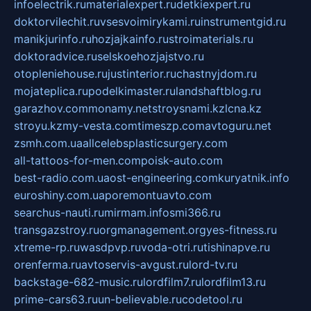
infoelectrik.ru
materialexpert.ru
detkiexpert.ru
doktorvilechit.ru
vsesvoimirykami.ru
instrumentgid.ru
manikjurinfo.ru
hozjajkainfo.ru
stroimaterials.ru
doktoradvice.ru
selskoehozjajstvo.ru
otopleniehouse.ru
justinterior.ru
chastnyjdom.ru
mojateplica.ru
podelkimaster.ru
landshaftblog.ru
garazhov.com
monamy.net
stroysnami.kz
lcna.kz
stroyu.kz
my-vesta.com
timeszp.com
avtoguru.net
zsmh.com.ua
allcelebsplasticsurgery.com
all-tattoos-for-men.com
poisk-auto.com
best-radio.com.ua
ost-engineering.com
kuryatnik.info
euroshiny.com.ua
poremontuavto.com
searchus-nauti.ru
mirmam.info
smi366.ru
transgazstroy.ru
orgmanagement.org
yes-fitness.ru
xtreme-rp.ru
wasdpvp.ru
voda-otri.ru
tishinapve.ru
orenferma.ru
avtoservis-avgust.ru
lord-tv.ru
backstage-682-music.ru
lordfilm7.ru
lordfilm13.ru
prime-cars63.ru
un-believable.ru
codetool.ru