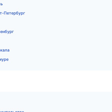
ль
т-Петербург
енбург
чкала
муре