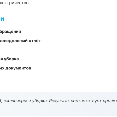
электричество
ми
обращения
женедельный отчёт
ая уборка
их документов
, ежевечерняя уборка. Результат соответствует проект