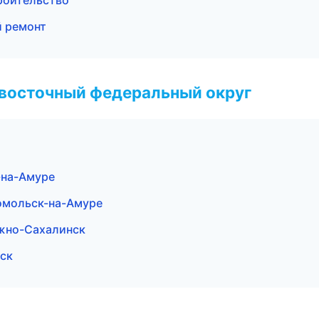
роительство
й ремонт
евосточный федеральный округ
-на-Амуре
омольск-на-Амуре
жно-Сахалинск
ск