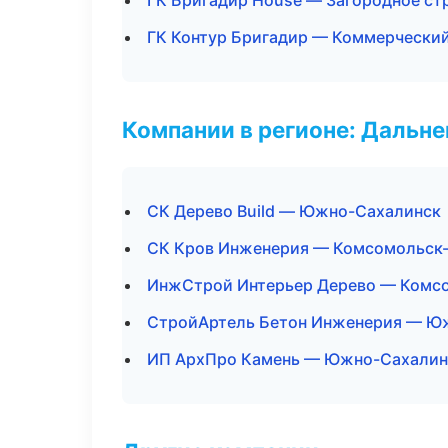
ГК Бригадир House — Загородное ст
ГК Контур Бригадир — Коммерчески
Компании в регионе: Дальн
СК Дерево Build — Южно-Сахалинск
СК Кров Инженерия — Комсомольск
ИнжСтрой Интерьер Дерево — Комс
СтройАртель Бетон Инженерия — Ю
ИП АрхПро Камень — Южно-Сахалин