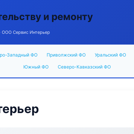
тельству и ремонту
 ООО Сервис Интерьер
ро-Западный ФО
Приволжский ФО
Уральский ФО
Южный ФО
Северо-Кавказский ФО
терьер