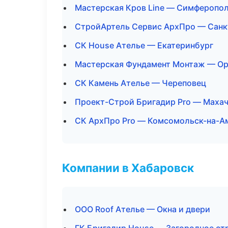
Мастерская Кров Line — Симферопо
СтройАртель Сервис АрхПро — Санк
СК House Ателье — Екатеринбург
Мастерская Фундамент Монтаж — Ор
СК Камень Ателье — Череповец
Проект-Строй Бригадир Pro — Маха
СК АрхПро Pro — Комсомольск-на-А
Компании в Хабаровск
ООО Roof Ателье — Окна и двери