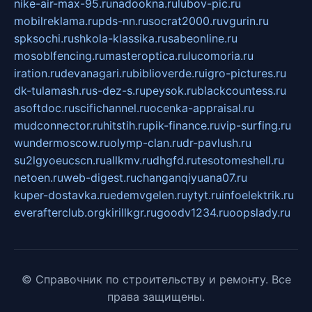
nike-air-max-95.ru
nadookna.ru
lubov-pic.ru
mobilreklama.ru
pds-nn.ru
socrat2000.ru
vgurin.ru
spksochi.ru
shkola-klassika.ru
sabeonline.ru
mosoblfencing.ru
masteroptica.ru
lucomoria.ru
iration.ru
devanagari.ru
biblioverde.ru
igro-pictures.ru
dk-tulamash.ru
s-dez-s.ru
peysok.ru
blackcountess.ru
asoftdoc.ru
scifichannel.ru
ocenka-appraisal.ru
mudconnector.ru
hitstih.ru
pik-finance.ru
vip-surfing.ru
wundermoscow.ru
olymp-clan.ru
dr-pavlush.ru
su2lgyoeucscn.ru
allkmv.ru
dhgfd.ru
tesotomeshell.ru
netoen.ru
web-digest.ru
changanqiyuana07.ru
kuper-dostavka.ru
edemvgelen.ru
ytyt.ru
infoelektrik.ru
everafterclub.org
kirillkgr.ru
goodv1234.ru
oopslady.ru
© Справочник по строительству и ремонту. Все
права защищены.