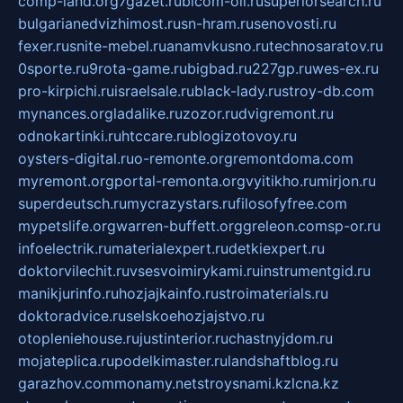
comp-land.org
7gazet.ru
bicom-oil.ru
superiorsearch.ru
bulgarianedvizhimost.ru
sn-hram.ru
senovosti.ru
fexer.ru
snite-mebel.ru
anamvkusno.ru
technosaratov.ru
0sporte.ru
9rota-game.ru
bigbad.ru
227gp.ru
wes-ex.ru
pro-kirpichi.ru
israelsale.ru
black-lady.ru
stroy-db.com
mynances.org
ladalike.ru
zozor.ru
dvigremont.ru
odnokartinki.ru
htccare.ru
blogizotovoy.ru
oysters-digital.ru
o-remonte.org
remontdoma.com
myremont.org
portal-remonta.org
vyitikho.ru
mirjon.ru
superdeutsch.ru
mycrazystars.ru
filosofyfree.com
mypetslife.org
warren-buffett.org
greleon.com
sp-or.ru
infoelectrik.ru
materialexpert.ru
detkiexpert.ru
doktorvilechit.ru
vsesvoimirykami.ru
instrumentgid.ru
manikjurinfo.ru
hozjajkainfo.ru
stroimaterials.ru
doktoradvice.ru
selskoehozjajstvo.ru
otopleniehouse.ru
justinterior.ru
chastnyjdom.ru
mojateplica.ru
podelkimaster.ru
landshaftblog.ru
garazhov.com
monamy.net
stroysnami.kz
lcna.kz