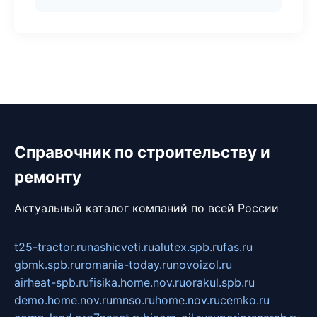
Справочник по строительству и
ремонту
Актуальный каталог компаний по всей России
t25-tractor.ru
nashicveti.ru
alutex.spb.ru
fas.ru
gbmk.spb.ru
romania-today.ru
novoizol.ru
airheat-spb.ru
fisika.home.nov.ru
orakul.spb.ru
demo.home.nov.ru
mnso.ru
home.nov.ru
cemko.ru