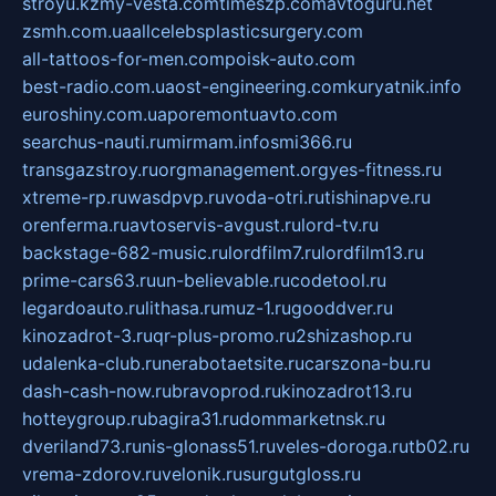
stroyu.kz
my-vesta.com
timeszp.com
avtoguru.net
zsmh.com.ua
allcelebsplasticsurgery.com
all-tattoos-for-men.com
poisk-auto.com
best-radio.com.ua
ost-engineering.com
kuryatnik.info
euroshiny.com.ua
poremontuavto.com
searchus-nauti.ru
mirmam.info
smi366.ru
transgazstroy.ru
orgmanagement.org
yes-fitness.ru
xtreme-rp.ru
wasdpvp.ru
voda-otri.ru
tishinapve.ru
orenferma.ru
avtoservis-avgust.ru
lord-tv.ru
backstage-682-music.ru
lordfilm7.ru
lordfilm13.ru
prime-cars63.ru
un-believable.ru
codetool.ru
legardoauto.ru
lithasa.ru
muz-1.ru
gooddver.ru
kinozadrot-3.ru
qr-plus-promo.ru
2shizashop.ru
udalenka-club.ru
nerabotaetsite.ru
carszona-bu.ru
dash-cash-now.ru
bravoprod.ru
kinozadrot13.ru
hotteygroup.ru
bagira31.ru
dommarketnsk.ru
dveriland73.ru
nis-glonass51.ru
veles-doroga.ru
tb02.ru
vrema-zdorov.ru
velonik.ru
surgutgloss.ru