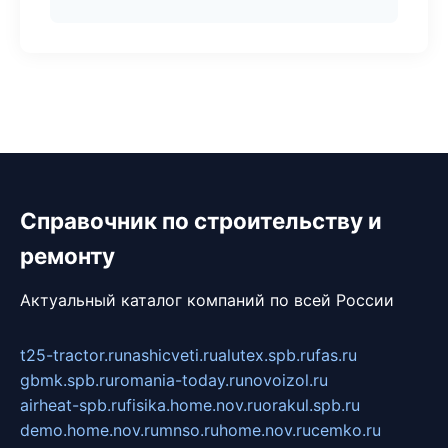
Справочник по строительству и
ремонту
Актуальный каталог компаний по всей России
t25-tractor.ru
nashicveti.ru
alutex.spb.ru
fas.ru
gbmk.spb.ru
romania-today.ru
novoizol.ru
airheat-spb.ru
fisika.home.nov.ru
orakul.spb.ru
demo.home.nov.ru
mnso.ru
home.nov.ru
cemko.ru