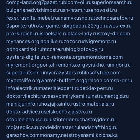
comp-land.org
7gazet.ru
bicom-oil.ru
superiorsearch.ru
bulgarianedvizhimost.ru
sn-hram.ru
senovosti.ru
fexer.ru
snite-mebel.ru
anamvkusno.ru
technosaratov.ru
0sporte.ru
9rota-game.ru
bigbad.ru
227gp.ru
wes-ex.ru
pro-kirpichi.ru
israelsale.ru
black-lady.ru
stroy-db.com
mynances.org
ladalike.ru
zozor.ru
dvigremont.ru
odnokartinki.ru
htccare.ru
blogizotovoy.ru
oysters-digital.ru
o-remonte.org
remontdoma.com
myremont.org
portal-remonta.org
vyitikho.ru
mirjon.ru
superdeutsch.ru
mycrazystars.ru
filosofyfree.com
mypetslife.org
warren-buffett.org
greleon.com
sp-or.ru
infoelectrik.ru
materialexpert.ru
detkiexpert.ru
doktorvilechit.ru
vsesvoimirykami.ru
instrumentgid.ru
manikjurinfo.ru
hozjajkainfo.ru
stroimaterials.ru
doktoradvice.ru
selskoehozjajstvo.ru
otopleniehouse.ru
justinterior.ru
chastnyjdom.ru
mojateplica.ru
podelkimaster.ru
landshaftblog.ru
garazhov.com
monamy.net
stroysnami.kz
lcna.kz