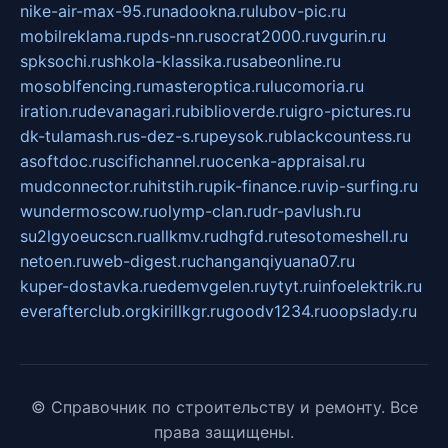
nike-air-max-95.ru
nadookna.ru
lubov-pic.ru
mobilreklama.ru
pds-nn.ru
socrat2000.ru
vgurin.ru
spksochi.ru
shkola-klassika.ru
sabeonline.ru
mosoblfencing.ru
masteroptica.ru
lucomoria.ru
iration.ru
devanagari.ru
biblioverde.ru
igro-pictures.ru
dk-tulamash.ru
s-dez-s.ru
peysok.ru
blackcountess.ru
asoftdoc.ru
scifichannel.ru
ocenka-appraisal.ru
mudconnector.ru
hitstih.ru
pik-finance.ru
vip-surfing.ru
wundermoscow.ru
olymp-clan.ru
dr-pavlush.ru
su2lgyoeucscn.ru
allkmv.ru
dhgfd.ru
tesotomeshell.ru
netoen.ru
web-digest.ru
changanqiyuana07.ru
kuper-dostavka.ru
edemvgelen.ru
ytyt.ru
infoelektrik.ru
everafterclub.org
kirillkgr.ru
goodv1234.ru
oopslady.ru
© Справочник по строительству и ремонту. Все
права защищены.