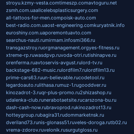
stroyu.kz
my-vesta.com
timeszp.com
avtoguru.net
zsmh.com.ua
allcelebsplasticsurgery.com
all-tattoos-for-men.com
poisk-auto.com
best-radio.com.ua
ost-engineering.com
kuryatnik.info
euroshiny.com.ua
poremontuavto.com
searchus-nauti.ru
mirmam.info
smi366.ru
transgazstroy.ru
orgmanagement.org
yes-fitness.ru
xtreme-rp.ru
wasdpvp.ru
voda-otri.ru
tishinapve.ru
orenferma.ru
avtoservis-avgust.ru
lord-tv.ru
backstage-682-music.ru
lordfilm7.ru
lordfilm13.ru
prime-cars63.ru
un-believable.ru
codetool.ru
legardoauto.ru
lithasa.ru
muz-1.ru
gooddver.ru
kinozadrot-3.ru
qr-plus-promo.ru
2shizashop.ru
udalenka-club.ru
nerabotaetsite.ru
carszona-bu.ru
dash-cash-now.ru
bravoprod.ru
kinozadrot13.ru
hotteygroup.ru
bagira31.ru
dommarketnsk.ru
dveriland73.ru
nis-glonass51.ru
veles-doroga.ru
tb02.ru
vrema-zdorov.ru
velonik.ru
surgutgloss.ru