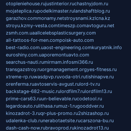
otopleniehouse.ru
justinterior.ru
chastnyjdom.ru
mojateplica.ru
podelkimaster.ru
landshaftblog.ru
garazhov.com
monamy.net
stroysnami.kz
lcna.kz
stroyu.kz
my-vesta.com
timeszp.com
avtoguru.net
zsmh.com.ua
allcelebsplasticsurgery.com
all-tattoos-for-men.com
poisk-auto.com
best-radio.com.ua
ost-engineering.com
kuryatnik.info
euroshiny.com.ua
poremontuavto.com
searchus-nauti.ru
mirmam.info
smi366.ru
transgazstroy.ru
orgmanagement.org
yes-fitness.ru
xtreme-rp.ru
wasdpvp.ru
voda-otri.ru
tishinapve.ru
orenferma.ru
avtoservis-avgust.ru
lord-tv.ru
backstage-682-music.ru
lordfilm7.ru
lordfilm13.ru
prime-cars63.ru
un-believable.ru
codetool.ru
legardoauto.ru
lithasa.ru
muz-1.ru
gooddver.ru
kinozadrot-3.ru
qr-plus-promo.ru
2shizashop.ru
udalenka-club.ru
nerabotaetsite.ru
carszona-bu.ru
dash-cash-now.ru
bravoprod.ru
kinozadrot13.ru