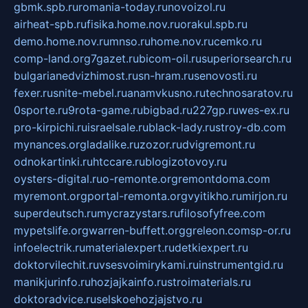
gbmk.spb.ru
romania-today.ru
novoizol.ru
airheat-spb.ru
fisika.home.nov.ru
orakul.spb.ru
demo.home.nov.ru
mnso.ru
home.nov.ru
cemko.ru
comp-land.org
7gazet.ru
bicom-oil.ru
superiorsearch.ru
bulgarianedvizhimost.ru
sn-hram.ru
senovosti.ru
fexer.ru
snite-mebel.ru
anamvkusno.ru
technosaratov.ru
0sporte.ru
9rota-game.ru
bigbad.ru
227gp.ru
wes-ex.ru
pro-kirpichi.ru
israelsale.ru
black-lady.ru
stroy-db.com
mynances.org
ladalike.ru
zozor.ru
dvigremont.ru
odnokartinki.ru
htccare.ru
blogizotovoy.ru
oysters-digital.ru
o-remonte.org
remontdoma.com
myremont.org
portal-remonta.org
vyitikho.ru
mirjon.ru
superdeutsch.ru
mycrazystars.ru
filosofyfree.com
mypetslife.org
warren-buffett.org
greleon.com
sp-or.ru
infoelectrik.ru
materialexpert.ru
detkiexpert.ru
doktorvilechit.ru
vsesvoimirykami.ru
instrumentgid.ru
manikjurinfo.ru
hozjajkainfo.ru
stroimaterials.ru
doktoradvice.ru
selskoehozjajstvo.ru