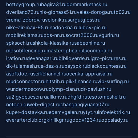
hotteygroup.ru
bagira31.ru
dommarketnsk.ru
dveriland73.ru
nis-glonass51.ru
veles-doroga.ru
tb02.ru
vrema-zdorov.ru
velonik.ru
surgutgloss.ru
nike-air-max-95.ru
nadookna.ru
lubov-pic.ru
mobilreklama.ru
pds-nn.ru
socrat2000.ru
vgurin.ru
spksochi.ru
shkola-klassika.ru
sabeonline.ru
mosoblfencing.ru
masteroptica.ru
lucomoria.ru
iration.ru
devanagari.ru
biblioverde.ru
igro-pictures.ru
dk-tulamash.ru
s-dez-s.ru
peysok.ru
blackcountess.ru
asoftdoc.ru
scifichannel.ru
ocenka-appraisal.ru
mudconnector.ru
hitstih.ru
pik-finance.ru
vip-surfing.ru
wundermoscow.ru
olymp-clan.ru
dr-pavlush.ru
su2lgyoeucscn.ru
allkmv.ru
dhgfd.ru
tesotomeshell.ru
netoen.ru
web-digest.ru
changanqiyuana07.ru
kuper-dostavka.ru
edemvgelen.ru
ytyt.ru
infoelektrik.ru
everafterclub.org
kirillkgr.ru
goodv1234.ru
oopslady.ru