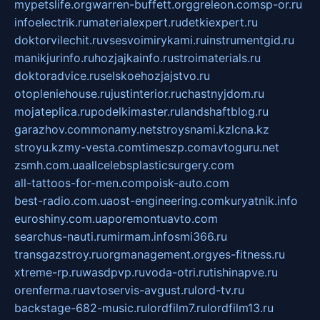
mypetslife.org
warren-buffett.org
greleon.com
sp-or.ru
infoelectrik.ru
materialexpert.ru
detkiexpert.ru
doktorvilechit.ru
vsesvoimirykami.ru
instrumentgid.ru
manikjurinfo.ru
hozjajkainfo.ru
stroimaterials.ru
doktoradvice.ru
selskoehozjajstvo.ru
otopleniehouse.ru
justinterior.ru
chastnyjdom.ru
mojateplica.ru
podelkimaster.ru
landshaftblog.ru
garazhov.com
monamy.net
stroysnami.kz
lcna.kz
stroyu.kz
my-vesta.com
timeszp.com
avtoguru.net
zsmh.com.ua
allcelebsplasticsurgery.com
all-tattoos-for-men.com
poisk-auto.com
best-radio.com.ua
ost-engineering.com
kuryatnik.info
euroshiny.com.ua
poremontuavto.com
searchus-nauti.ru
mirmam.info
smi366.ru
transgazstroy.ru
orgmanagement.org
yes-fitness.ru
xtreme-rp.ru
wasdpvp.ru
voda-otri.ru
tishinapve.ru
orenferma.ru
avtoservis-avgust.ru
lord-tv.ru
backstage-682-music.ru
lordfilm7.ru
lordfilm13.ru