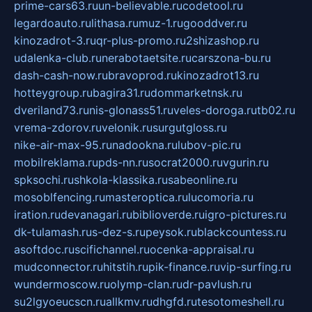
prime-cars63.ru
un-believable.ru
codetool.ru
legardoauto.ru
lithasa.ru
muz-1.ru
gooddver.ru
kinozadrot-3.ru
qr-plus-promo.ru
2shizashop.ru
udalenka-club.ru
nerabotaetsite.ru
carszona-bu.ru
dash-cash-now.ru
bravoprod.ru
kinozadrot13.ru
hotteygroup.ru
bagira31.ru
dommarketnsk.ru
dveriland73.ru
nis-glonass51.ru
veles-doroga.ru
tb02.ru
vrema-zdorov.ru
velonik.ru
surgutgloss.ru
nike-air-max-95.ru
nadookna.ru
lubov-pic.ru
mobilreklama.ru
pds-nn.ru
socrat2000.ru
vgurin.ru
spksochi.ru
shkola-klassika.ru
sabeonline.ru
mosoblfencing.ru
masteroptica.ru
lucomoria.ru
iration.ru
devanagari.ru
biblioverde.ru
igro-pictures.ru
dk-tulamash.ru
s-dez-s.ru
peysok.ru
blackcountess.ru
asoftdoc.ru
scifichannel.ru
ocenka-appraisal.ru
mudconnector.ru
hitstih.ru
pik-finance.ru
vip-surfing.ru
wundermoscow.ru
olymp-clan.ru
dr-pavlush.ru
su2lgyoeucscn.ru
allkmv.ru
dhgfd.ru
tesotomeshell.ru