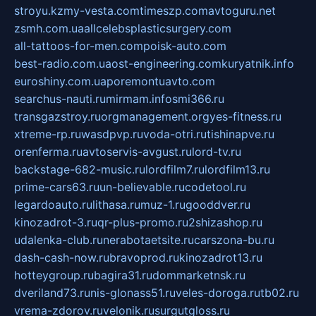
stroyu.kz
my-vesta.com
timeszp.com
avtoguru.net
zsmh.com.ua
allcelebsplasticsurgery.com
all-tattoos-for-men.com
poisk-auto.com
best-radio.com.ua
ost-engineering.com
kuryatnik.info
euroshiny.com.ua
poremontuavto.com
searchus-nauti.ru
mirmam.info
smi366.ru
transgazstroy.ru
orgmanagement.org
yes-fitness.ru
xtreme-rp.ru
wasdpvp.ru
voda-otri.ru
tishinapve.ru
orenferma.ru
avtoservis-avgust.ru
lord-tv.ru
backstage-682-music.ru
lordfilm7.ru
lordfilm13.ru
prime-cars63.ru
un-believable.ru
codetool.ru
legardoauto.ru
lithasa.ru
muz-1.ru
gooddver.ru
kinozadrot-3.ru
qr-plus-promo.ru
2shizashop.ru
udalenka-club.ru
nerabotaetsite.ru
carszona-bu.ru
dash-cash-now.ru
bravoprod.ru
kinozadrot13.ru
hotteygroup.ru
bagira31.ru
dommarketnsk.ru
dveriland73.ru
nis-glonass51.ru
veles-doroga.ru
tb02.ru
vrema-zdorov.ru
velonik.ru
surgutgloss.ru