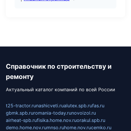
Справочник по строительству и
ремонту
Актуальный каталог компаний по всей России
t25-tractor.ru
nashicveti.ru
alutex.spb.ru
fas.ru
gbmk.spb.ru
romania-today.ru
novoizol.ru
airheat-spb.ru
fisika.home.nov.ru
orakul.spb.ru
demo.home.nov.ru
mnso.ru
home.nov.ru
cemko.ru