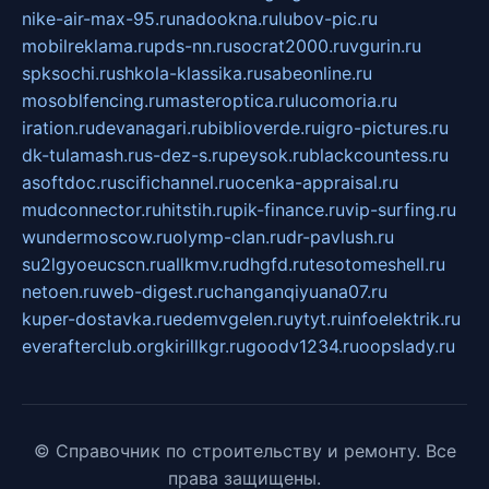
nike-air-max-95.ru
nadookna.ru
lubov-pic.ru
mobilreklama.ru
pds-nn.ru
socrat2000.ru
vgurin.ru
spksochi.ru
shkola-klassika.ru
sabeonline.ru
mosoblfencing.ru
masteroptica.ru
lucomoria.ru
iration.ru
devanagari.ru
biblioverde.ru
igro-pictures.ru
dk-tulamash.ru
s-dez-s.ru
peysok.ru
blackcountess.ru
asoftdoc.ru
scifichannel.ru
ocenka-appraisal.ru
mudconnector.ru
hitstih.ru
pik-finance.ru
vip-surfing.ru
wundermoscow.ru
olymp-clan.ru
dr-pavlush.ru
su2lgyoeucscn.ru
allkmv.ru
dhgfd.ru
tesotomeshell.ru
netoen.ru
web-digest.ru
changanqiyuana07.ru
kuper-dostavka.ru
edemvgelen.ru
ytyt.ru
infoelektrik.ru
everafterclub.org
kirillkgr.ru
goodv1234.ru
oopslady.ru
© Справочник по строительству и ремонту. Все
права защищены.