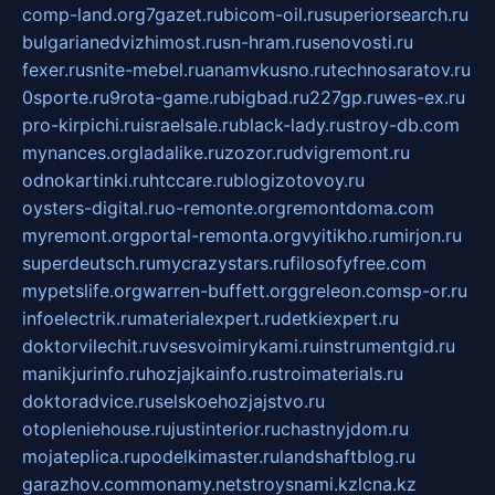
comp-land.org
7gazet.ru
bicom-oil.ru
superiorsearch.ru
bulgarianedvizhimost.ru
sn-hram.ru
senovosti.ru
fexer.ru
snite-mebel.ru
anamvkusno.ru
technosaratov.ru
0sporte.ru
9rota-game.ru
bigbad.ru
227gp.ru
wes-ex.ru
pro-kirpichi.ru
israelsale.ru
black-lady.ru
stroy-db.com
mynances.org
ladalike.ru
zozor.ru
dvigremont.ru
odnokartinki.ru
htccare.ru
blogizotovoy.ru
oysters-digital.ru
o-remonte.org
remontdoma.com
myremont.org
portal-remonta.org
vyitikho.ru
mirjon.ru
superdeutsch.ru
mycrazystars.ru
filosofyfree.com
mypetslife.org
warren-buffett.org
greleon.com
sp-or.ru
infoelectrik.ru
materialexpert.ru
detkiexpert.ru
doktorvilechit.ru
vsesvoimirykami.ru
instrumentgid.ru
manikjurinfo.ru
hozjajkainfo.ru
stroimaterials.ru
doktoradvice.ru
selskoehozjajstvo.ru
otopleniehouse.ru
justinterior.ru
chastnyjdom.ru
mojateplica.ru
podelkimaster.ru
landshaftblog.ru
garazhov.com
monamy.net
stroysnami.kz
lcna.kz