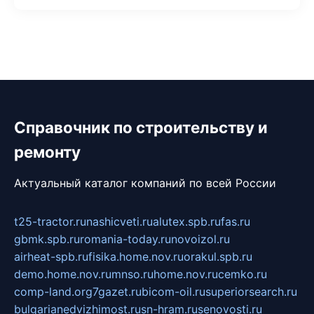
Справочник по строительству и
ремонту
Актуальный каталог компаний по всей России
t25-tractor.ru
nashicveti.ru
alutex.spb.ru
fas.ru
gbmk.spb.ru
romania-today.ru
novoizol.ru
airheat-spb.ru
fisika.home.nov.ru
orakul.spb.ru
demo.home.nov.ru
mnso.ru
home.nov.ru
cemko.ru
comp-land.org
7gazet.ru
bicom-oil.ru
superiorsearch.ru
bulgarianedvizhimost.ru
sn-hram.ru
senovosti.ru