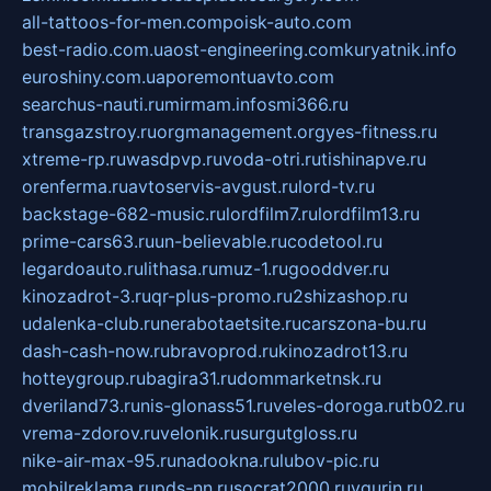
all-tattoos-for-men.com
poisk-auto.com
best-radio.com.ua
ost-engineering.com
kuryatnik.info
euroshiny.com.ua
poremontuavto.com
searchus-nauti.ru
mirmam.info
smi366.ru
transgazstroy.ru
orgmanagement.org
yes-fitness.ru
xtreme-rp.ru
wasdpvp.ru
voda-otri.ru
tishinapve.ru
orenferma.ru
avtoservis-avgust.ru
lord-tv.ru
backstage-682-music.ru
lordfilm7.ru
lordfilm13.ru
prime-cars63.ru
un-believable.ru
codetool.ru
legardoauto.ru
lithasa.ru
muz-1.ru
gooddver.ru
kinozadrot-3.ru
qr-plus-promo.ru
2shizashop.ru
udalenka-club.ru
nerabotaetsite.ru
carszona-bu.ru
dash-cash-now.ru
bravoprod.ru
kinozadrot13.ru
hotteygroup.ru
bagira31.ru
dommarketnsk.ru
dveriland73.ru
nis-glonass51.ru
veles-doroga.ru
tb02.ru
vrema-zdorov.ru
velonik.ru
surgutgloss.ru
nike-air-max-95.ru
nadookna.ru
lubov-pic.ru
mobilreklama.ru
pds-nn.ru
socrat2000.ru
vgurin.ru