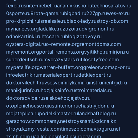
fexer.ru
snite-mebel.ru
anamvkusno.ru
technosaratov.ru
0sporte.ru
9rota-game.ru
bigbad.ru
227gp.ru
wes-ex.ru
pro-kirpichi.ru
israelsale.ru
black-lady.ru
stroy-db.com
mynances.org
ladalike.ru
zozor.ru
dvigremont.ru
odnokartinki.ru
htccare.ru
blogizotovoy.ru
oysters-digital.ru
o-remonte.org
remontdoma.com
myremont.org
portal-remonta.org
vyitikho.ru
mirjon.ru
superdeutsch.ru
mycrazystars.ru
filosofyfree.com
mypetslife.org
warren-buffett.org
greleon.com
sp-or.ru
infoelectrik.ru
materialexpert.ru
detkiexpert.ru
doktorvilechit.ru
vsesvoimirykami.ru
instrumentgid.ru
manikjurinfo.ru
hozjajkainfo.ru
stroimaterials.ru
doktoradvice.ru
selskoehozjajstvo.ru
otopleniehouse.ru
justinterior.ru
chastnyjdom.ru
mojateplica.ru
podelkimaster.ru
landshaftblog.ru
garazhov.com
monamy.net
stroysnami.kz
lcna.kz
stroyu.kz
my-vesta.com
timeszp.com
avtoguru.net
zsmh.com.ua
allcelebsplasticsurgery.com