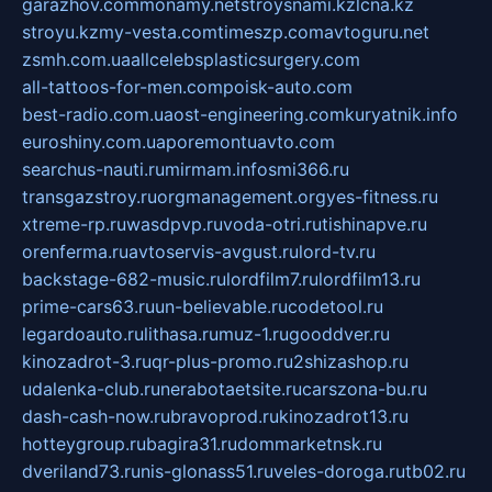
garazhov.com
monamy.net
stroysnami.kz
lcna.kz
stroyu.kz
my-vesta.com
timeszp.com
avtoguru.net
zsmh.com.ua
allcelebsplasticsurgery.com
all-tattoos-for-men.com
poisk-auto.com
best-radio.com.ua
ost-engineering.com
kuryatnik.info
euroshiny.com.ua
poremontuavto.com
searchus-nauti.ru
mirmam.info
smi366.ru
transgazstroy.ru
orgmanagement.org
yes-fitness.ru
xtreme-rp.ru
wasdpvp.ru
voda-otri.ru
tishinapve.ru
orenferma.ru
avtoservis-avgust.ru
lord-tv.ru
backstage-682-music.ru
lordfilm7.ru
lordfilm13.ru
prime-cars63.ru
un-believable.ru
codetool.ru
legardoauto.ru
lithasa.ru
muz-1.ru
gooddver.ru
kinozadrot-3.ru
qr-plus-promo.ru
2shizashop.ru
udalenka-club.ru
nerabotaetsite.ru
carszona-bu.ru
dash-cash-now.ru
bravoprod.ru
kinozadrot13.ru
hotteygroup.ru
bagira31.ru
dommarketnsk.ru
dveriland73.ru
nis-glonass51.ru
veles-doroga.ru
tb02.ru