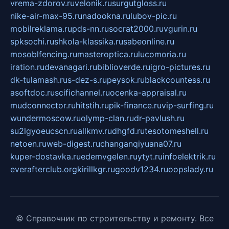
vrema-zdorov.ru
velonik.ru
surgutgloss.ru
nike-air-max-95.ru
nadookna.ru
lubov-pic.ru
mobilreklama.ru
pds-nn.ru
socrat2000.ru
vgurin.ru
spksochi.ru
shkola-klassika.ru
sabeonline.ru
mosoblfencing.ru
masteroptica.ru
lucomoria.ru
iration.ru
devanagari.ru
biblioverde.ru
igro-pictures.ru
dk-tulamash.ru
s-dez-s.ru
peysok.ru
blackcountess.ru
asoftdoc.ru
scifichannel.ru
ocenka-appraisal.ru
mudconnector.ru
hitstih.ru
pik-finance.ru
vip-surfing.ru
wundermoscow.ru
olymp-clan.ru
dr-pavlush.ru
su2lgyoeucscn.ru
allkmv.ru
dhgfd.ru
tesotomeshell.ru
netoen.ru
web-digest.ru
changanqiyuana07.ru
kuper-dostavka.ru
edemvgelen.ru
ytyt.ru
infoelektrik.ru
everafterclub.org
kirillkgr.ru
goodv1234.ru
oopslady.ru
© Справочник по строительству и ремонту. Все