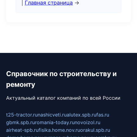
|
Главная страница
→
Справочник по строительству и
ремонту
Актуальный каталог компаний по всей России
t25-tractor.ru
nashicveti.ru
alutex.spb.ru
fas.ru
gbmk.spb.ru
romania-today.ru
novoizol.ru
airheat-spb.ru
fisika.home.nov.ru
orakul.spb.ru