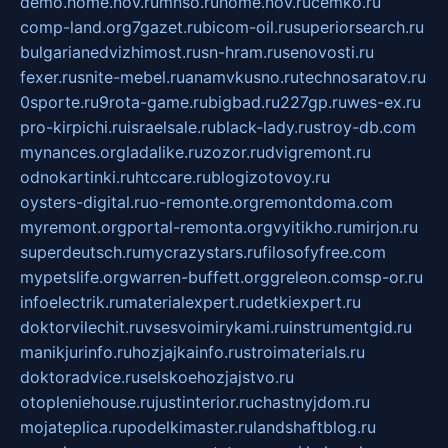
demo.home.nov.ru
mnso.ru
home.nov.ru
cemko.ru
comp-land.org
7gazet.ru
bicom-oil.ru
superiorsearch.ru
bulgarianedvizhimost.ru
sn-hram.ru
senovosti.ru
fexer.ru
snite-mebel.ru
anamvkusno.ru
technosaratov.ru
0sporte.ru
9rota-game.ru
bigbad.ru
227gp.ru
wes-ex.ru
pro-kirpichi.ru
israelsale.ru
black-lady.ru
stroy-db.com
mynances.org
ladalike.ru
zozor.ru
dvigremont.ru
odnokartinki.ru
htccare.ru
blogizotovoy.ru
oysters-digital.ru
o-remonte.org
remontdoma.com
myremont.org
portal-remonta.org
vyitikho.ru
mirjon.ru
superdeutsch.ru
mycrazystars.ru
filosofyfree.com
mypetslife.org
warren-buffett.org
greleon.com
sp-or.ru
infoelectrik.ru
materialexpert.ru
detkiexpert.ru
doktorvilechit.ru
vsesvoimirykami.ru
instrumentgid.ru
manikjurinfo.ru
hozjajkainfo.ru
stroimaterials.ru
doktoradvice.ru
selskoehozjajstvo.ru
otopleniehouse.ru
justinterior.ru
chastnyjdom.ru
mojateplica.ru
podelkimaster.ru
landshaftblog.ru