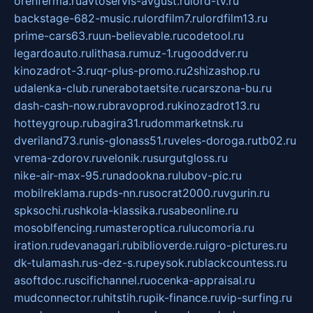
orenferma.ru
avtoservis-avgust.ru
lord-tv.ru
backstage-682-music.ru
lordfilm7.ru
lordfilm13.ru
prime-cars63.ru
un-believable.ru
codetool.ru
legardoauto.ru
lithasa.ru
muz-1.ru
gooddver.ru
kinozadrot-3.ru
qr-plus-promo.ru
2shizashop.ru
udalenka-club.ru
nerabotaetsite.ru
carszona-bu.ru
dash-cash-now.ru
bravoprod.ru
kinozadrot13.ru
hotteygroup.ru
bagira31.ru
dommarketnsk.ru
dveriland73.ru
nis-glonass51.ru
veles-doroga.ru
tb02.ru
vrema-zdorov.ru
velonik.ru
surgutgloss.ru
nike-air-max-95.ru
nadookna.ru
lubov-pic.ru
mobilreklama.ru
pds-nn.ru
socrat2000.ru
vgurin.ru
spksochi.ru
shkola-klassika.ru
sabeonline.ru
mosoblfencing.ru
masteroptica.ru
lucomoria.ru
iration.ru
devanagari.ru
biblioverde.ru
igro-pictures.ru
dk-tulamash.ru
s-dez-s.ru
peysok.ru
blackcountess.ru
asoftdoc.ru
scifichannel.ru
ocenka-appraisal.ru
mudconnector.ru
hitstih.ru
pik-finance.ru
vip-surfing.ru