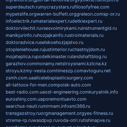
superdeutsch.ru
mycrazystars.ru
filosofyfree.com
mypetslife.org
warren-buffett.org
greleon.com
sp-or.ru
infoelectrik.ru
materialexpert.ru
detkiexpert.ru
doktorvilechit.ru
vsesvoimirykami.ru
instrumentgid.ru
manikjurinfo.ru
hozjajkainfo.ru
stroimaterials.ru
doktoradvice.ru
selskoehozjajstvo.ru
otopleniehouse.ru
justinterior.ru
chastnyjdom.ru
mojateplica.ru
podelkimaster.ru
landshaftblog.ru
garazhov.com
monamy.net
stroysnami.kz
lcna.kz
stroyu.kz
my-vesta.com
timeszp.com
avtoguru.net
zsmh.com.ua
allcelebsplasticsurgery.com
all-tattoos-for-men.com
poisk-auto.com
best-radio.com.ua
ost-engineering.com
kuryatnik.info
euroshiny.com.ua
poremontuavto.com
searchus-nauti.ru
mirmam.info
smi366.ru
transgazstroy.ru
orgmanagement.org
yes-fitness.ru
xtreme-rp.ru
wasdpvp.ru
voda-otri.ru
tishinapve.ru