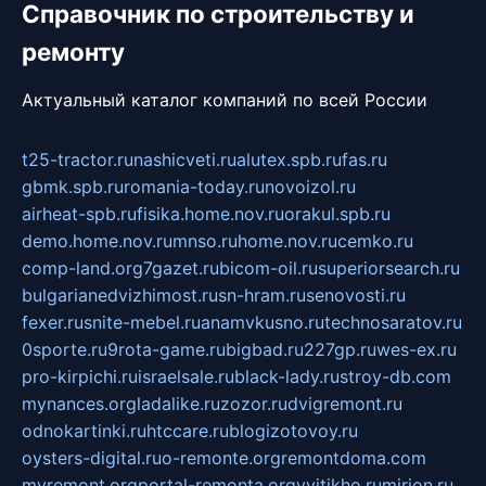
Справочник по строительству и
ремонту
Актуальный каталог компаний по всей России
t25-tractor.ru
nashicveti.ru
alutex.spb.ru
fas.ru
gbmk.spb.ru
romania-today.ru
novoizol.ru
airheat-spb.ru
fisika.home.nov.ru
orakul.spb.ru
demo.home.nov.ru
mnso.ru
home.nov.ru
cemko.ru
comp-land.org
7gazet.ru
bicom-oil.ru
superiorsearch.ru
bulgarianedvizhimost.ru
sn-hram.ru
senovosti.ru
fexer.ru
snite-mebel.ru
anamvkusno.ru
technosaratov.ru
0sporte.ru
9rota-game.ru
bigbad.ru
227gp.ru
wes-ex.ru
pro-kirpichi.ru
israelsale.ru
black-lady.ru
stroy-db.com
mynances.org
ladalike.ru
zozor.ru
dvigremont.ru
odnokartinki.ru
htccare.ru
blogizotovoy.ru
oysters-digital.ru
o-remonte.org
remontdoma.com
myremont.org
portal-remonta.org
vyitikho.ru
mirjon.ru