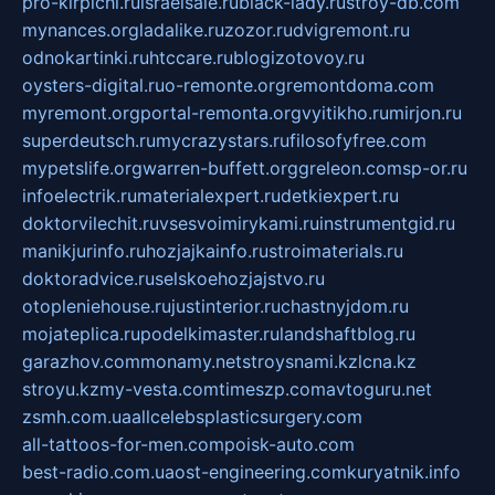
pro-kirpichi.ru
israelsale.ru
black-lady.ru
stroy-db.com
mynances.org
ladalike.ru
zozor.ru
dvigremont.ru
odnokartinki.ru
htccare.ru
blogizotovoy.ru
oysters-digital.ru
o-remonte.org
remontdoma.com
myremont.org
portal-remonta.org
vyitikho.ru
mirjon.ru
superdeutsch.ru
mycrazystars.ru
filosofyfree.com
mypetslife.org
warren-buffett.org
greleon.com
sp-or.ru
infoelectrik.ru
materialexpert.ru
detkiexpert.ru
doktorvilechit.ru
vsesvoimirykami.ru
instrumentgid.ru
manikjurinfo.ru
hozjajkainfo.ru
stroimaterials.ru
doktoradvice.ru
selskoehozjajstvo.ru
otopleniehouse.ru
justinterior.ru
chastnyjdom.ru
mojateplica.ru
podelkimaster.ru
landshaftblog.ru
garazhov.com
monamy.net
stroysnami.kz
lcna.kz
stroyu.kz
my-vesta.com
timeszp.com
avtoguru.net
zsmh.com.ua
allcelebsplasticsurgery.com
all-tattoos-for-men.com
poisk-auto.com
best-radio.com.ua
ost-engineering.com
kuryatnik.info