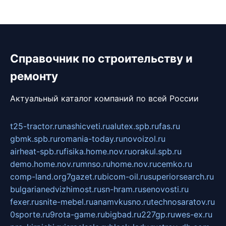
Справочник по строительству и
ремонту
Актуальный каталог компаний по всей России
t25-tractor.ru
nashicveti.ru
alutex.spb.ru
fas.ru
gbmk.spb.ru
romania-today.ru
novoizol.ru
airheat-spb.ru
fisika.home.nov.ru
orakul.spb.ru
demo.home.nov.ru
mnso.ru
home.nov.ru
cemko.ru
comp-land.org
7gazet.ru
bicom-oil.ru
superiorsearch.ru
bulgarianedvizhimost.ru
sn-hram.ru
senovosti.ru
fexer.ru
snite-mebel.ru
anamvkusno.ru
technosaratov.ru
0sporte.ru
9rota-game.ru
bigbad.ru
227gp.ru
wes-ex.ru