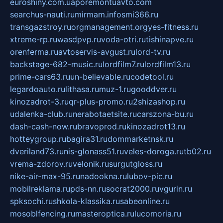
euroshiny.com.ua
poremontuavto.com
searchus-nauti.ru
mirmam.info
smi366.ru
transgazstroy.ru
orgmanagement.org
yes-fitness.ru
xtreme-rp.ru
wasdpvp.ru
voda-otri.ru
tishinapve.ru
orenferma.ru
avtoservis-avgust.ru
lord-tv.ru
backstage-682-music.ru
lordfilm7.ru
lordfilm13.ru
prime-cars63.ru
un-believable.ru
codetool.ru
legardoauto.ru
lithasa.ru
muz-1.ru
gooddver.ru
kinozadrot-3.ru
qr-plus-promo.ru
2shizashop.ru
udalenka-club.ru
nerabotaetsite.ru
carszona-bu.ru
dash-cash-now.ru
bravoprod.ru
kinozadrot13.ru
hotteygroup.ru
bagira31.ru
dommarketnsk.ru
dveriland73.ru
nis-glonass51.ru
veles-doroga.ru
tb02.ru
vrema-zdorov.ru
velonik.ru
surgutgloss.ru
nike-air-max-95.ru
nadookna.ru
lubov-pic.ru
mobilreklama.ru
pds-nn.ru
socrat2000.ru
vgurin.ru
spksochi.ru
shkola-klassika.ru
sabeonline.ru
mosoblfencing.ru
masteroptica.ru
lucomoria.ru