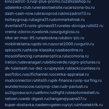
kinozadrot-3.ru
qr-plus-promo.ru
2shizashop.ru
udalenka-club.ru
nerabotaetsite.ru
carszona-bu.ru
dash-cash-now.ru
bravoprod.ru
kinozadrot13.ru
hotteygroup.ru
bagira31.ru
dommarketnsk.ru
dveriland73.ru
nis-glonass51.ru
veles-doroga.ru
tb02.ru
vrema-zdorov.ru
velonik.ru
surgutgloss.ru
nike-air-max-95.ru
nadookna.ru
lubov-pic.ru
mobilreklama.ru
pds-nn.ru
socrat2000.ru
vgurin.ru
spksochi.ru
shkola-klassika.ru
sabeonline.ru
mosoblfencing.ru
masteroptica.ru
lucomoria.ru
iration.ru
devanagari.ru
biblioverde.ru
igro-pictures.ru
dk-tulamash.ru
s-dez-s.ru
peysok.ru
blackcountess.ru
asoftdoc.ru
scifichannel.ru
ocenka-appraisal.ru
mudconnector.ru
hitstih.ru
pik-finance.ru
vip-surfing.ru
wundermoscow.ru
olymp-clan.ru
dr-pavlush.ru
su2lgyoeucscn.ru
allkmv.ru
dhgfd.ru
tesotomeshell.ru
netoen.ru
web-digest.ru
changanqiyuana07.ru
kuper-dostavka.ru
edemvgelen.ru
ytyt.ru
infoelektrik.ru