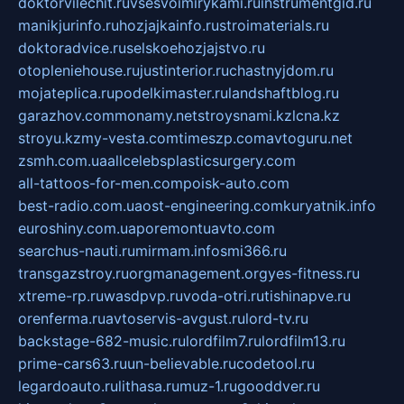
doktorvilechit.ru
vsesvoimirykami.ru
instrumentgid.ru
manikjurinfo.ru
hozjajkainfo.ru
stroimaterials.ru
doktoradvice.ru
selskoehozjajstvo.ru
otopleniehouse.ru
justinterior.ru
chastnyjdom.ru
mojateplica.ru
podelkimaster.ru
landshaftblog.ru
garazhov.com
monamy.net
stroysnami.kz
lcna.kz
stroyu.kz
my-vesta.com
timeszp.com
avtoguru.net
zsmh.com.ua
allcelebsplasticsurgery.com
all-tattoos-for-men.com
poisk-auto.com
best-radio.com.ua
ost-engineering.com
kuryatnik.info
euroshiny.com.ua
poremontuavto.com
searchus-nauti.ru
mirmam.info
smi366.ru
transgazstroy.ru
orgmanagement.org
yes-fitness.ru
xtreme-rp.ru
wasdpvp.ru
voda-otri.ru
tishinapve.ru
orenferma.ru
avtoservis-avgust.ru
lord-tv.ru
backstage-682-music.ru
lordfilm7.ru
lordfilm13.ru
prime-cars63.ru
un-believable.ru
codetool.ru
legardoauto.ru
lithasa.ru
muz-1.ru
gooddver.ru