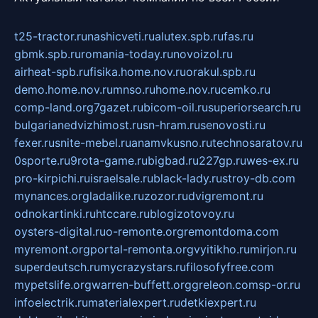
t25-tractor.ru
nashicveti.ru
alutex.spb.ru
fas.ru
gbmk.spb.ru
romania-today.ru
novoizol.ru
airheat-spb.ru
fisika.home.nov.ru
orakul.spb.ru
demo.home.nov.ru
mnso.ru
home.nov.ru
cemko.ru
comp-land.org
7gazet.ru
bicom-oil.ru
superiorsearch.ru
bulgarianedvizhimost.ru
sn-hram.ru
senovosti.ru
fexer.ru
snite-mebel.ru
anamvkusno.ru
technosaratov.ru
0sporte.ru
9rota-game.ru
bigbad.ru
227gp.ru
wes-ex.ru
pro-kirpichi.ru
israelsale.ru
black-lady.ru
stroy-db.com
mynances.org
ladalike.ru
zozor.ru
dvigremont.ru
odnokartinki.ru
htccare.ru
blogizotovoy.ru
oysters-digital.ru
o-remonte.org
remontdoma.com
myremont.org
portal-remonta.org
vyitikho.ru
mirjon.ru
superdeutsch.ru
mycrazystars.ru
filosofyfree.com
mypetslife.org
warren-buffett.org
greleon.com
sp-or.ru
infoelectrik.ru
materialexpert.ru
detkiexpert.ru