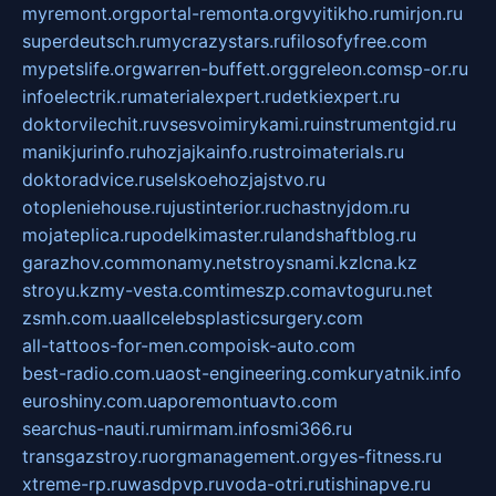
myremont.org
portal-remonta.org
vyitikho.ru
mirjon.ru
superdeutsch.ru
mycrazystars.ru
filosofyfree.com
mypetslife.org
warren-buffett.org
greleon.com
sp-or.ru
infoelectrik.ru
materialexpert.ru
detkiexpert.ru
doktorvilechit.ru
vsesvoimirykami.ru
instrumentgid.ru
manikjurinfo.ru
hozjajkainfo.ru
stroimaterials.ru
doktoradvice.ru
selskoehozjajstvo.ru
otopleniehouse.ru
justinterior.ru
chastnyjdom.ru
mojateplica.ru
podelkimaster.ru
landshaftblog.ru
garazhov.com
monamy.net
stroysnami.kz
lcna.kz
stroyu.kz
my-vesta.com
timeszp.com
avtoguru.net
zsmh.com.ua
allcelebsplasticsurgery.com
all-tattoos-for-men.com
poisk-auto.com
best-radio.com.ua
ost-engineering.com
kuryatnik.info
euroshiny.com.ua
poremontuavto.com
searchus-nauti.ru
mirmam.info
smi366.ru
transgazstroy.ru
orgmanagement.org
yes-fitness.ru
xtreme-rp.ru
wasdpvp.ru
voda-otri.ru
tishinapve.ru