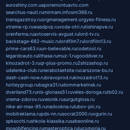
euroshiny.com.ua
poremontuavto.com
searchus-nauti.ru
mirmam.info
smi366.ru
transgazstroy.ru
orgmanagement.org
yes-fitness.ru
xtreme-rp.ru
wasdpvp.ru
voda-otri.ru
tishinapve.ru
orenferma.ru
avtoservis-avgust.ru
lord-tv.ru
backstage-682-music.ru
lordfilm7.ru
lordfilm13.ru
prime-cars63.ru
un-believable.ru
codetool.ru
legardoauto.ru
lithasa.ru
muz-1.ru
gooddver.ru
kinozadrot-3.ru
qr-plus-promo.ru
2shizashop.ru
udalenka-club.ru
nerabotaetsite.ru
carszona-bu.ru
dash-cash-now.ru
bravoprod.ru
kinozadrot13.ru
hotteygroup.ru
bagira31.ru
dommarketnsk.ru
dveriland73.ru
nis-glonass51.ru
veles-doroga.ru
tb02.ru
vrema-zdorov.ru
velonik.ru
surgutgloss.ru
nike-air-max-95.ru
nadookna.ru
lubov-pic.ru
mobilreklama.ru
pds-nn.ru
socrat2000.ru
vgurin.ru
spksochi.ru
shkola-klassika.ru
sabeonline.ru
mosoblfencing.ru
masteroptica.ru
lucomoria.ru