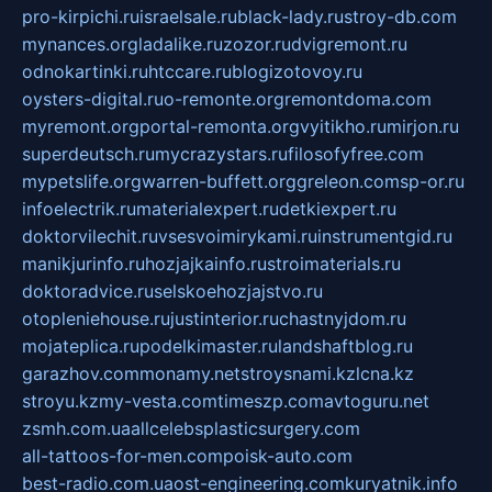
pro-kirpichi.ru
israelsale.ru
black-lady.ru
stroy-db.com
mynances.org
ladalike.ru
zozor.ru
dvigremont.ru
odnokartinki.ru
htccare.ru
blogizotovoy.ru
oysters-digital.ru
o-remonte.org
remontdoma.com
myremont.org
portal-remonta.org
vyitikho.ru
mirjon.ru
superdeutsch.ru
mycrazystars.ru
filosofyfree.com
mypetslife.org
warren-buffett.org
greleon.com
sp-or.ru
infoelectrik.ru
materialexpert.ru
detkiexpert.ru
doktorvilechit.ru
vsesvoimirykami.ru
instrumentgid.ru
manikjurinfo.ru
hozjajkainfo.ru
stroimaterials.ru
doktoradvice.ru
selskoehozjajstvo.ru
otopleniehouse.ru
justinterior.ru
chastnyjdom.ru
mojateplica.ru
podelkimaster.ru
landshaftblog.ru
garazhov.com
monamy.net
stroysnami.kz
lcna.kz
stroyu.kz
my-vesta.com
timeszp.com
avtoguru.net
zsmh.com.ua
allcelebsplasticsurgery.com
all-tattoos-for-men.com
poisk-auto.com
best-radio.com.ua
ost-engineering.com
kuryatnik.info