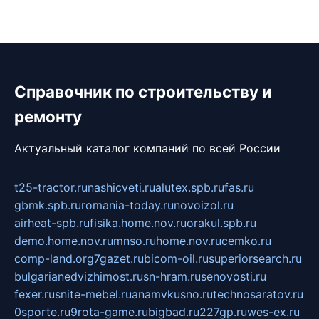
Справочник по строительству и
ремонту
Актуальный каталог компаний по всей России
t25-tractor.ru
nashicveti.ru
alutex.spb.ru
fas.ru
gbmk.spb.ru
romania-today.ru
novoizol.ru
airheat-spb.ru
fisika.home.nov.ru
orakul.spb.ru
demo.home.nov.ru
mnso.ru
home.nov.ru
cemko.ru
comp-land.org
7gazet.ru
bicom-oil.ru
superiorsearch.ru
bulgarianedvizhimost.ru
sn-hram.ru
senovosti.ru
fexer.ru
snite-mebel.ru
anamvkusno.ru
technosaratov.ru
0sporte.ru
9rota-game.ru
bigbad.ru
227gp.ru
wes-ex.ru