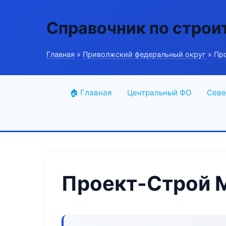
Справочник по строи
Главная
»
Приволжский федеральный округ
» Пр
🏠 Главная
Центральный ФО
Севе
Проект-Строй 