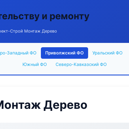
тельству и ремонту
оект-Строй Монтаж Дерево
ро-Западный ФО
Приволжский ФО
Уральский ФО
Южный ФО
Северо-Кавказский ФО
Монтаж Дерево