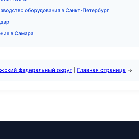
изводство оборудования в Санкт-Петербург
одар
ение в Самара
лжский федеральный округ
|
Главная страница
→