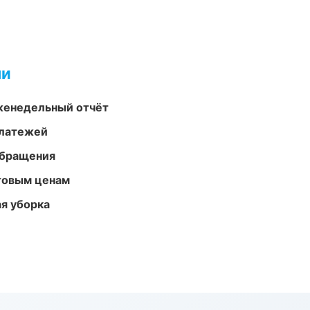
ми
женедельный отчёт
платежей
обращения
птовым ценам
ая уборка