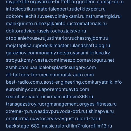
mypetslife.org
warren-buffett.org
greleon.com
sp-or.ru
infoelectrik.ru
materialexpert.ru
detkiexpert.ru
doktorvilechit.ru
vsesvoimirykami.ru
instrumentgid.ru
manikjurinfo.ru
hozjajkainfo.ru
stroimaterials.ru
doktoradvice.ru
selskoehozjajstvo.ru
otopleniehouse.ru
justinterior.ru
chastnyjdom.ru
mojateplica.ru
podelkimaster.ru
landshaftblog.ru
garazhov.com
monamy.net
stroysnami.kz
lcna.kz
stroyu.kz
my-vesta.com
timeszp.com
avtoguru.net
zsmh.com.ua
allcelebsplasticsurgery.com
all-tattoos-for-men.com
poisk-auto.com
best-radio.com.ua
ost-engineering.com
kuryatnik.info
euroshiny.com.ua
poremontuavto.com
searchus-nauti.ru
mirmam.info
smi366.ru
transgazstroy.ru
orgmanagement.org
yes-fitness.ru
xtreme-rp.ru
wasdpvp.ru
voda-otri.ru
tishinapve.ru
orenferma.ru
avtoservis-avgust.ru
lord-tv.ru
backstage-682-music.ru
lordfilm7.ru
lordfilm13.ru