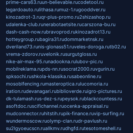
prime-cars63.ru
un-believable.ru
codetool.ru
legardoauto.ru
lithasa.ru
muz-1.ru
gooddver.ru
kinozadrot-3.ru
qr-plus-promo.ru
2shizashop.ru
udalenka-club.ru
nerabotaetsite.ru
carszona-bu.ru
dash-cash-now.ru
bravoprod.ru
kinozadrot13.ru
hotteygroup.ru
bagira31.ru
dommarketnsk.ru
dveriland73.ru
nis-glonass51.ru
veles-doroga.ru
tb02.ru
vrema-zdorov.ru
velonik.ru
surgutgloss.ru
nike-air-max-95.ru
nadookna.ru
lubov-pic.ru
mobilreklama.ru
pds-nn.ru
socrat2000.ru
vgurin.ru
spksochi.ru
shkola-klassika.ru
sabeonline.ru
mosoblfencing.ru
masteroptica.ru
lucomoria.ru
iration.ru
devanagari.ru
biblioverde.ru
igro-pictures.ru
dk-tulamash.ru
s-dez-s.ru
peysok.ru
blackcountess.ru
asoftdoc.ru
scifichannel.ru
ocenka-appraisal.ru
mudconnector.ru
hitstih.ru
pik-finance.ru
vip-surfing.ru
wundermoscow.ru
olymp-clan.ru
dr-pavlush.ru
su2lgyoeucscn.ru
allkmv.ru
dhgfd.ru
tesotomeshell.ru