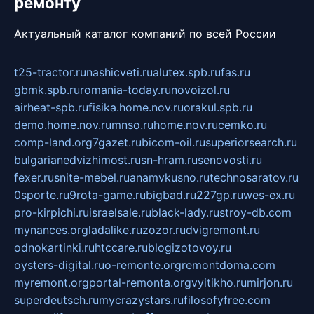
ремонту
Актуальный каталог компаний по всей России
t25-tractor.ru
nashicveti.ru
alutex.spb.ru
fas.ru
gbmk.spb.ru
romania-today.ru
novoizol.ru
airheat-spb.ru
fisika.home.nov.ru
orakul.spb.ru
demo.home.nov.ru
mnso.ru
home.nov.ru
cemko.ru
comp-land.org
7gazet.ru
bicom-oil.ru
superiorsearch.ru
bulgarianedvizhimost.ru
sn-hram.ru
senovosti.ru
fexer.ru
snite-mebel.ru
anamvkusno.ru
technosaratov.ru
0sporte.ru
9rota-game.ru
bigbad.ru
227gp.ru
wes-ex.ru
pro-kirpichi.ru
israelsale.ru
black-lady.ru
stroy-db.com
mynances.org
ladalike.ru
zozor.ru
dvigremont.ru
odnokartinki.ru
htccare.ru
blogizotovoy.ru
oysters-digital.ru
o-remonte.org
remontdoma.com
myremont.org
portal-remonta.org
vyitikho.ru
mirjon.ru
superdeutsch.ru
mycrazystars.ru
filosofyfree.com