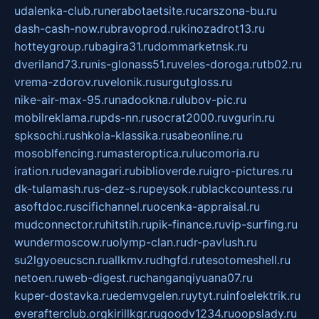
udalenka-club.ru
nerabotaetsite.ru
carszona-bu.ru
dash-cash-now.ru
bravoprod.ru
kinozadrot13.ru
hotteygroup.ru
bagira31.ru
dommarketnsk.ru
dveriland73.ru
nis-glonass51.ru
veles-doroga.ru
tb02.ru
vrema-zdorov.ru
velonik.ru
surgutgloss.ru
nike-air-max-95.ru
nadookna.ru
lubov-pic.ru
mobilreklama.ru
pds-nn.ru
socrat2000.ru
vgurin.ru
spksochi.ru
shkola-klassika.ru
sabeonline.ru
mosoblfencing.ru
masteroptica.ru
lucomoria.ru
iration.ru
devanagari.ru
biblioverde.ru
igro-pictures.ru
dk-tulamash.ru
s-dez-s.ru
peysok.ru
blackcountess.ru
asoftdoc.ru
scifichannel.ru
ocenka-appraisal.ru
mudconnector.ru
hitstih.ru
pik-finance.ru
vip-surfing.ru
wundermoscow.ru
olymp-clan.ru
dr-pavlush.ru
su2lgyoeucscn.ru
allkmv.ru
dhgfd.ru
tesotomeshell.ru
netoen.ru
web-digest.ru
changanqiyuana07.ru
kuper-dostavka.ru
edemvgelen.ru
ytyt.ru
infoelektrik.ru
everafterclub.org
kirillkgr.ru
goodv1234.ru
oopslady.ru