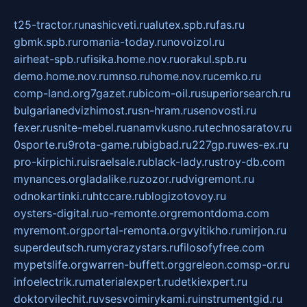
t25-tractor.ru
nashicveti.ru
alutex.spb.ru
fas.ru
gbmk.spb.ru
romania-today.ru
novoizol.ru
airheat-spb.ru
fisika.home.nov.ru
orakul.spb.ru
demo.home.nov.ru
mnso.ru
home.nov.ru
cemko.ru
comp-land.org
7gazet.ru
bicom-oil.ru
superiorsearch.ru
bulgarianedvizhimost.ru
sn-hram.ru
senovosti.ru
fexer.ru
snite-mebel.ru
anamvkusno.ru
technosaratov.ru
0sporte.ru
9rota-game.ru
bigbad.ru
227gp.ru
wes-ex.ru
pro-kirpichi.ru
israelsale.ru
black-lady.ru
stroy-db.com
mynances.org
ladalike.ru
zozor.ru
dvigremont.ru
odnokartinki.ru
htccare.ru
blogizotovoy.ru
oysters-digital.ru
o-remonte.org
remontdoma.com
myremont.org
portal-remonta.org
vyitikho.ru
mirjon.ru
superdeutsch.ru
mycrazystars.ru
filosofyfree.com
mypetslife.org
warren-buffett.org
greleon.com
sp-or.ru
infoelectrik.ru
materialexpert.ru
detkiexpert.ru
doktorvilechit.ru
vsesvoimirykami.ru
instrumentgid.ru