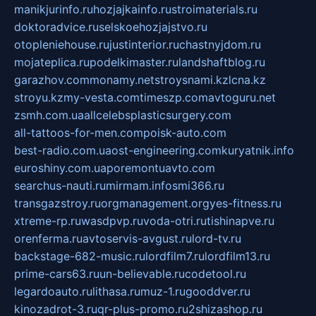
manikjurinfo.ru
hozjajkainfo.ru
stroimaterials.ru
doktoradvice.ru
selskoehozjajstvo.ru
otopleniehouse.ru
justinterior.ru
chastnyjdom.ru
mojateplica.ru
podelkimaster.ru
landshaftblog.ru
garazhov.com
monamy.net
stroysnami.kz
lcna.kz
stroyu.kz
my-vesta.com
timeszp.com
avtoguru.net
zsmh.com.ua
allcelebsplasticsurgery.com
all-tattoos-for-men.com
poisk-auto.com
best-radio.com.ua
ost-engineering.com
kuryatnik.info
euroshiny.com.ua
poremontuavto.com
searchus-nauti.ru
mirmam.info
smi366.ru
transgazstroy.ru
orgmanagement.org
yes-fitness.ru
xtreme-rp.ru
wasdpvp.ru
voda-otri.ru
tishinapve.ru
orenferma.ru
avtoservis-avgust.ru
lord-tv.ru
backstage-682-music.ru
lordfilm7.ru
lordfilm13.ru
prime-cars63.ru
un-believable.ru
codetool.ru
legardoauto.ru
lithasa.ru
muz-1.ru
gooddver.ru
kinozadrot-3.ru
qr-plus-promo.ru
2shizashop.ru