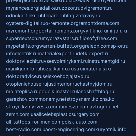
pro-kirpichi.ru
israelsale.ru
black-lady.ru
stroy-db.com
mynances.org
ladalike.ru
zozor.ru
dvigremont.ru
odnokartinki.ru
htccare.ru
blogizotovoy.ru
oysters-digital.ru
o-remonte.org
remontdoma.com
myremont.org
portal-remonta.org
vyitikho.ru
mirjon.ru
superdeutsch.ru
mycrazystars.ru
filosofyfree.com
mypetslife.org
warren-buffett.org
greleon.com
sp-or.ru
infoelectrik.ru
materialexpert.ru
detkiexpert.ru
doktorvilechit.ru
vsesvoimirykami.ru
instrumentgid.ru
manikjurinfo.ru
hozjajkainfo.ru
stroimaterials.ru
doktoradvice.ru
selskoehozjajstvo.ru
otopleniehouse.ru
justinterior.ru
chastnyjdom.ru
mojateplica.ru
podelkimaster.ru
landshaftblog.ru
garazhov.com
monamy.net
stroysnami.kz
lcna.kz
stroyu.kz
my-vesta.com
timeszp.com
avtoguru.net
zsmh.com.ua
allcelebsplasticsurgery.com
all-tattoos-for-men.com
poisk-auto.com
best-radio.com.ua
ost-engineering.com
kuryatnik.info