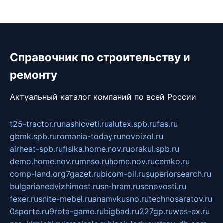
Справочник по строительству и
ремонту
Актуальный каталог компаний по всей России
t25-tractor.ru
nashicveti.ru
alutex.spb.ru
fas.ru
gbmk.spb.ru
romania-today.ru
novoizol.ru
airheat-spb.ru
fisika.home.nov.ru
orakul.spb.ru
demo.home.nov.ru
mnso.ru
home.nov.ru
cemko.ru
comp-land.org
7gazet.ru
bicom-oil.ru
superiorsearch.ru
bulgarianedvizhimost.ru
sn-hram.ru
senovosti.ru
fexer.ru
snite-mebel.ru
anamvkusno.ru
technosaratov.ru
0sporte.ru
9rota-game.ru
bigbad.ru
227gp.ru
wes-ex.ru