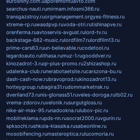
euroshiny.com.ua
poremontuavto.com
searchus-nauti.ru
mirmam.info
smi366.ru
transgazstroy.ru
orgmanagement.org
yes-fitness.ru
xtreme-rp.ru
wasdpvp.ru
voda-otri.ru
tishinapve.ru
orenferma.ru
avtoservis-avgust.ru
lord-tv.ru
backstage-682-music.ru
lordfilm7.ru
lordfilm13.ru
prime-cars63.ru
un-believable.ru
codetool.ru
legardoauto.ru
lithasa.ru
muz-1.ru
gooddver.ru
kinozadrot-3.ru
qr-plus-promo.ru
2shizashop.ru
udalenka-club.ru
nerabotaetsite.ru
carszona-bu.ru
dash-cash-now.ru
bravoprod.ru
kinozadrot13.ru
hotteygroup.ru
bagira31.ru
dommarketnsk.ru
dveriland73.ru
nis-glonass51.ru
veles-doroga.ru
tb02.ru
vrema-zdorov.ru
velonik.ru
surgutgloss.ru
nike-air-max-95.ru
nadookna.ru
lubov-pic.ru
mobilreklama.ru
pds-nn.ru
socrat2000.ru
vgurin.ru
spksochi.ru
shkola-klassika.ru
sabeonline.ru
mosoblfencing.ru
masteroptica.ru
lucomoria.ru