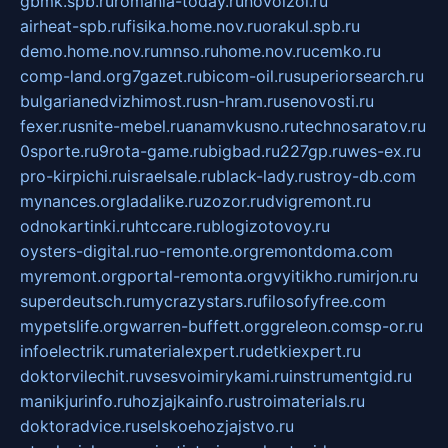
gbmk.spb.ru
romania-today.ru
novoizol.ru
airheat-spb.ru
fisika.home.nov.ru
orakul.spb.ru
demo.home.nov.ru
mnso.ru
home.nov.ru
cemko.ru
comp-land.org
7gazet.ru
bicom-oil.ru
superiorsearch.ru
bulgarianedvizhimost.ru
sn-hram.ru
senovosti.ru
fexer.ru
snite-mebel.ru
anamvkusno.ru
technosaratov.ru
0sporte.ru
9rota-game.ru
bigbad.ru
227gp.ru
wes-ex.ru
pro-kirpichi.ru
israelsale.ru
black-lady.ru
stroy-db.com
mynances.org
ladalike.ru
zozor.ru
dvigremont.ru
odnokartinki.ru
htccare.ru
blogizotovoy.ru
oysters-digital.ru
o-remonte.org
remontdoma.com
myremont.org
portal-remonta.org
vyitikho.ru
mirjon.ru
superdeutsch.ru
mycrazystars.ru
filosofyfree.com
mypetslife.org
warren-buffett.org
greleon.com
sp-or.ru
infoelectrik.ru
materialexpert.ru
detkiexpert.ru
doktorvilechit.ru
vsesvoimirykami.ru
instrumentgid.ru
manikjurinfo.ru
hozjajkainfo.ru
stroimaterials.ru
doktoradvice.ru
selskoehozjajstvo.ru