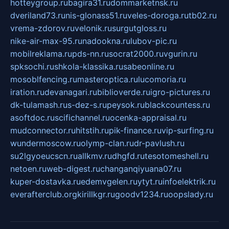
hotteygroup.ru
bagira31.ru
dommarketnsk.ru
dveriland73.ru
nis-glonass51.ru
veles-doroga.ru
tb02.ru
vrema-zdorov.ru
velonik.ru
surgutgloss.ru
nike-air-max-95.ru
nadookna.ru
lubov-pic.ru
mobilreklama.ru
pds-nn.ru
socrat2000.ru
vgurin.ru
spksochi.ru
shkola-klassika.ru
sabeonline.ru
mosoblfencing.ru
masteroptica.ru
lucomoria.ru
iration.ru
devanagari.ru
biblioverde.ru
igro-pictures.ru
dk-tulamash.ru
s-dez-s.ru
peysok.ru
blackcountess.ru
asoftdoc.ru
scifichannel.ru
ocenka-appraisal.ru
mudconnector.ru
hitstih.ru
pik-finance.ru
vip-surfing.ru
wundermoscow.ru
olymp-clan.ru
dr-pavlush.ru
su2lgyoeucscn.ru
allkmv.ru
dhgfd.ru
tesotomeshell.ru
netoen.ru
web-digest.ru
changanqiyuana07.ru
kuper-dostavka.ru
edemvgelen.ru
ytyt.ru
infoelektrik.ru
everafterclub.org
kirillkgr.ru
goodv1234.ru
oopslady.ru