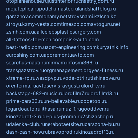
otopleniehouse.ru
justinterior.ru
chastnyjdom.ru
mojateplica.ru
podelkimaster.ru
landshaftblog.ru
garazhov.com
monamy.net
stroysnami.kz
lcna.kz
stroyu.kz
my-vesta.com
timeszp.com
avtoguru.net
zsmh.com.ua
allcelebsplasticsurgery.com
all-tattoos-for-men.com
poisk-auto.com
best-radio.com.ua
ost-engineering.com
kuryatnik.info
euroshiny.com.ua
poremontuavto.com
searchus-nauti.ru
mirmam.info
smi366.ru
transgazstroy.ru
orgmanagement.org
yes-fitness.ru
xtreme-rp.ru
wasdpvp.ru
voda-otri.ru
tishinapve.ru
orenferma.ru
avtoservis-avgust.ru
lord-tv.ru
backstage-682-music.ru
lordfilm7.ru
lordfilm13.ru
prime-cars63.ru
un-believable.ru
codetool.ru
legardoauto.ru
lithasa.ru
muz-1.ru
gooddver.ru
kinozadrot-3.ru
qr-plus-promo.ru
2shizashop.ru
udalenka-club.ru
nerabotaetsite.ru
carszona-bu.ru
dash-cash-now.ru
bravoprod.ru
kinozadrot13.ru