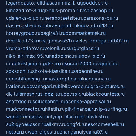
legardoauto.ru
lithasa.ru
muz-1.ru
gooddver.ru
kinozadrot-3.ru
qr-plus-promo.ru
2shizashop.ru
udalenka-club.ru
nerabotaetsite.ru
carszona-bu.ru
dash-cash-now.ru
bravoprod.ru
kinozadrot13.ru
hotteygroup.ru
bagira31.ru
dommarketnsk.ru
dveriland73.ru
nis-glonass51.ru
veles-doroga.ru
tb02.ru
vrema-zdorov.ru
velonik.ru
surgutgloss.ru
nike-air-max-95.ru
nadookna.ru
lubov-pic.ru
mobilreklama.ru
pds-nn.ru
socrat2000.ru
vgurin.ru
spksochi.ru
shkola-klassika.ru
sabeonline.ru
mosoblfencing.ru
masteroptica.ru
lucomoria.ru
iration.ru
devanagari.ru
biblioverde.ru
igro-pictures.ru
dk-tulamash.ru
s-dez-s.ru
peysok.ru
blackcountess.ru
asoftdoc.ru
scifichannel.ru
ocenka-appraisal.ru
mudconnector.ru
hitstih.ru
pik-finance.ru
vip-surfing.ru
wundermoscow.ru
olymp-clan.ru
dr-pavlush.ru
su2lgyoeucscn.ru
allkmv.ru
dhgfd.ru
tesotomeshell.ru
netoen.ru
web-digest.ru
changanqiyuana07.ru