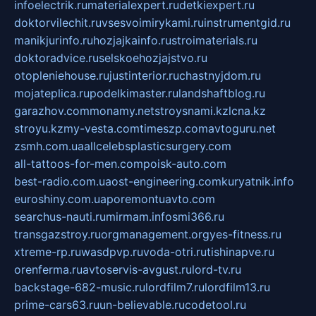
infoelectrik.ru
materialexpert.ru
detkiexpert.ru
doktorvilechit.ru
vsesvoimirykami.ru
instrumentgid.ru
manikjurinfo.ru
hozjajkainfo.ru
stroimaterials.ru
doktoradvice.ru
selskoehozjajstvo.ru
otopleniehouse.ru
justinterior.ru
chastnyjdom.ru
mojateplica.ru
podelkimaster.ru
landshaftblog.ru
garazhov.com
monamy.net
stroysnami.kz
lcna.kz
stroyu.kz
my-vesta.com
timeszp.com
avtoguru.net
zsmh.com.ua
allcelebsplasticsurgery.com
all-tattoos-for-men.com
poisk-auto.com
best-radio.com.ua
ost-engineering.com
kuryatnik.info
euroshiny.com.ua
poremontuavto.com
searchus-nauti.ru
mirmam.info
smi366.ru
transgazstroy.ru
orgmanagement.org
yes-fitness.ru
xtreme-rp.ru
wasdpvp.ru
voda-otri.ru
tishinapve.ru
orenferma.ru
avtoservis-avgust.ru
lord-tv.ru
backstage-682-music.ru
lordfilm7.ru
lordfilm13.ru
prime-cars63.ru
un-believable.ru
codetool.ru