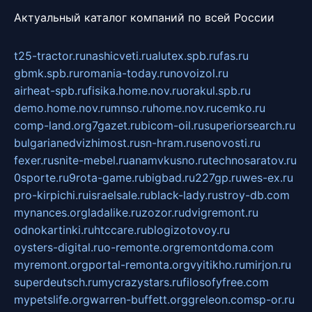
Актуальный каталог компаний по всей России
t25-tractor.ru
nashicveti.ru
alutex.spb.ru
fas.ru
gbmk.spb.ru
romania-today.ru
novoizol.ru
airheat-spb.ru
fisika.home.nov.ru
orakul.spb.ru
demo.home.nov.ru
mnso.ru
home.nov.ru
cemko.ru
comp-land.org
7gazet.ru
bicom-oil.ru
superiorsearch.ru
bulgarianedvizhimost.ru
sn-hram.ru
senovosti.ru
fexer.ru
snite-mebel.ru
anamvkusno.ru
technosaratov.ru
0sporte.ru
9rota-game.ru
bigbad.ru
227gp.ru
wes-ex.ru
pro-kirpichi.ru
israelsale.ru
black-lady.ru
stroy-db.com
mynances.org
ladalike.ru
zozor.ru
dvigremont.ru
odnokartinki.ru
htccare.ru
blogizotovoy.ru
oysters-digital.ru
o-remonte.org
remontdoma.com
myremont.org
portal-remonta.org
vyitikho.ru
mirjon.ru
superdeutsch.ru
mycrazystars.ru
filosofyfree.com
mypetslife.org
warren-buffett.org
greleon.com
sp-or.ru