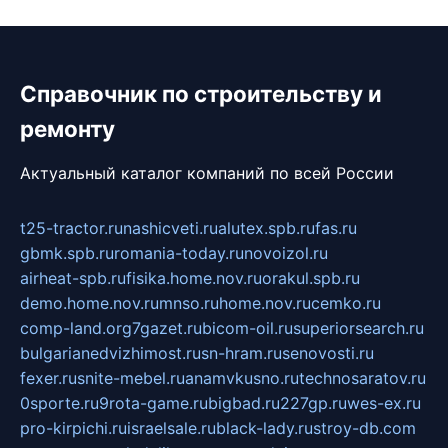
Справочник по строительству и
ремонту
Актуальный каталог компаний по всей России
t25-tractor.ru
nashicveti.ru
alutex.spb.ru
fas.ru
gbmk.spb.ru
romania-today.ru
novoizol.ru
airheat-spb.ru
fisika.home.nov.ru
orakul.spb.ru
demo.home.nov.ru
mnso.ru
home.nov.ru
cemko.ru
comp-land.org
7gazet.ru
bicom-oil.ru
superiorsearch.ru
bulgarianedvizhimost.ru
sn-hram.ru
senovosti.ru
fexer.ru
snite-mebel.ru
anamvkusno.ru
technosaratov.ru
0sporte.ru
9rota-game.ru
bigbad.ru
227gp.ru
wes-ex.ru
pro-kirpichi.ru
israelsale.ru
black-lady.ru
stroy-db.com