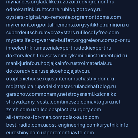
mynances.org
ladalike.ru
zozor.ru
dvigremont.ru
odnokartinki.ru
htccare.ru
blogizotovoy.ru
oysters-digital.ru
o-remonte.org
remontdoma.com
myremont.org
portal-remonta.org
vyitikho.ru
mirjon.ru
superdeutsch.ru
mycrazystars.ru
filosofyfree.com
mypetslife.org
warren-buffett.org
greleon.com
sp-or.ru
infoelectrik.ru
materialexpert.ru
detkiexpert.ru
doktorvilechit.ru
vsesvoimirykami.ru
instrumentgid.ru
manikjurinfo.ru
hozjajkainfo.ru
stroimaterials.ru
doktoradvice.ru
selskoehozjajstvo.ru
otopleniehouse.ru
justinterior.ru
chastnyjdom.ru
mojateplica.ru
podelkimaster.ru
landshaftblog.ru
garazhov.com
monamy.net
stroysnami.kz
lcna.kz
stroyu.kz
my-vesta.com
timeszp.com
avtoguru.net
zsmh.com.ua
allcelebsplasticsurgery.com
all-tattoos-for-men.com
poisk-auto.com
best-radio.com.ua
ost-engineering.com
kuryatnik.info
euroshiny.com.ua
poremontuavto.com