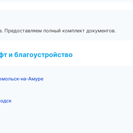
в. Предоставляем полный комплект документов.
т и благоустройство
омольск-на-Амуре
водск