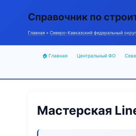
Справочник по строи
Главная
»
Северо-Кавказский федеральный окру
🏠 Главная
Центральный ФО
Севе
Мастерская Lin