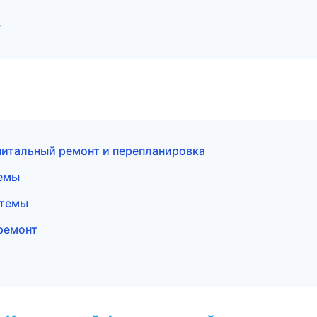
у
питальный ремонт и перепланировка
емы
стемы
ремонт