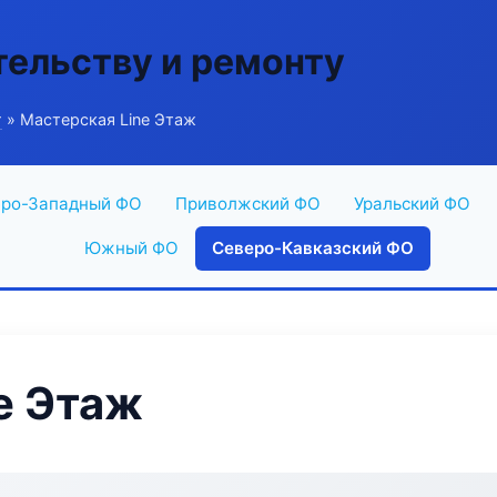
тельству и ремонту
г
» Мастерская Line Этаж
ро-Западный ФО
Приволжский ФО
Уральский ФО
Южный ФО
Северо-Кавказский ФО
e Этаж