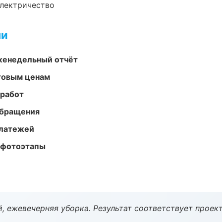
электричество
ми
женедельный отчёт
птовым ценам
 работ
обращения
платежей
 фотоэтапы
, ежевечерняя уборка. Результат соответствует проект