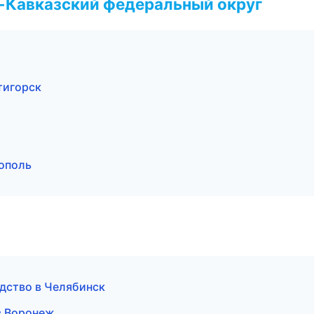
о-Кавказский федеральный округ
тигорск
ополь
дство в Челябинск
в Воронеж