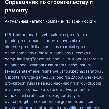
Справочник по строительству и
ремонту
Актуальный каталог компаний по всей России
t25-tractor.ru
nashicveti.ru
alutex.spb.ru
fas.ru
gbmk.spb.ru
romania-today.ru
novoizol.ru
airheat-spb.ru
fisika.home.nov.ru
orakul.spb.ru
demo.home.nov.ru
mnso.ru
home.nov.ru
cemko.ru
comp-land.org
7gazet.ru
bicom-oil.ru
superiorsearch.ru
bulgarianedvizhimost.ru
sn-hram.ru
senovosti.ru
fexer.ru
snite-mebel.ru
anamvkusno.ru
technosaratov.ru
0sporte.ru
9rota-game.ru
bigbad.ru
227gp.ru
wes-ex.ru
pro-kirpichi.ru
israelsale.ru
black-lady.ru
stroy-db.com
mynances.org
ladalike.ru
zozor.ru
dvigremont.ru
odnokartinki.ru
htccare.ru
blogizotovoy.ru
oysters-digital.ru
o-remonte.org
remontdoma.com
myremont.org
portal-remonta.org
vyitikho.ru
mirjon.ru