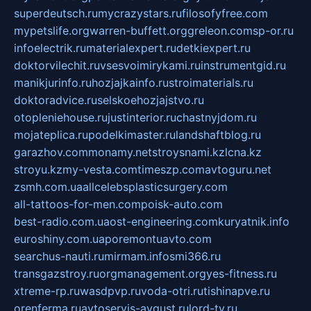
superdeutsch.ru
mycrazystars.ru
filosofyfree.com
mypetslife.org
warren-buffett.org
greleon.com
sp-or.ru
infoelectrik.ru
materialexpert.ru
detkiexpert.ru
doktorvilechit.ru
vsesvoimirykami.ru
instrumentgid.ru
manikjurinfo.ru
hozjajkainfo.ru
stroimaterials.ru
doktoradvice.ru
selskoehozjajstvo.ru
otopleniehouse.ru
justinterior.ru
chastnyjdom.ru
mojateplica.ru
podelkimaster.ru
landshaftblog.ru
garazhov.com
monamy.net
stroysnami.kz
lcna.kz
stroyu.kz
my-vesta.com
timeszp.com
avtoguru.net
zsmh.com.ua
allcelebsplasticsurgery.com
all-tattoos-for-men.com
poisk-auto.com
best-radio.com.ua
ost-engineering.com
kuryatnik.info
euroshiny.com.ua
poremontuavto.com
searchus-nauti.ru
mirmam.info
smi366.ru
transgazstroy.ru
orgmanagement.org
yes-fitness.ru
xtreme-rp.ru
wasdpvp.ru
voda-otri.ru
tishinapve.ru
orenferma.ru
avtoservis-avgust.ru
lord-tv.ru