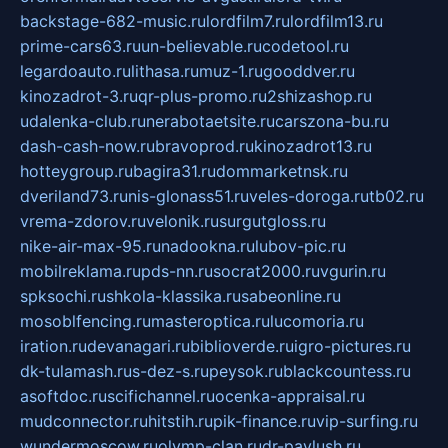
backstage-682-music.ru
lordfilm7.ru
lordfilm13.ru
prime-cars63.ru
un-believable.ru
codetool.ru
legardoauto.ru
lithasa.ru
muz-1.ru
gooddver.ru
kinozadrot-3.ru
qr-plus-promo.ru
2shizashop.ru
udalenka-club.ru
nerabotaetsite.ru
carszona-bu.ru
dash-cash-now.ru
bravoprod.ru
kinozadrot13.ru
hotteygroup.ru
bagira31.ru
dommarketnsk.ru
dveriland73.ru
nis-glonass51.ru
veles-doroga.ru
tb02.ru
vrema-zdorov.ru
velonik.ru
surgutgloss.ru
nike-air-max-95.ru
nadookna.ru
lubov-pic.ru
mobilreklama.ru
pds-nn.ru
socrat2000.ru
vgurin.ru
spksochi.ru
shkola-klassika.ru
sabeonline.ru
mosoblfencing.ru
masteroptica.ru
lucomoria.ru
iration.ru
devanagari.ru
biblioverde.ru
igro-pictures.ru
dk-tulamash.ru
s-dez-s.ru
peysok.ru
blackcountess.ru
asoftdoc.ru
scifichannel.ru
ocenka-appraisal.ru
mudconnector.ru
hitstih.ru
pik-finance.ru
vip-surfing.ru
wundermoscow.ru
olymp-clan.ru
dr-pavlush.ru