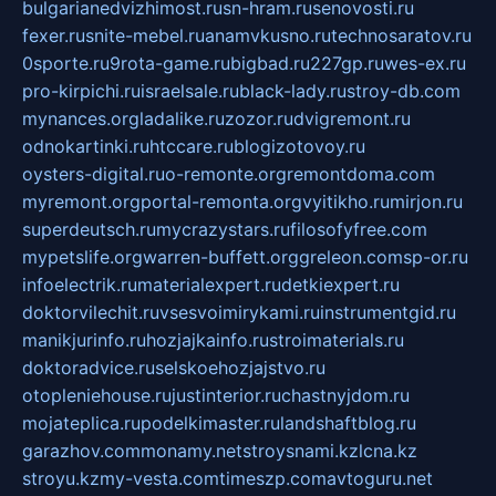
bulgarianedvizhimost.ru
sn-hram.ru
senovosti.ru
fexer.ru
snite-mebel.ru
anamvkusno.ru
technosaratov.ru
0sporte.ru
9rota-game.ru
bigbad.ru
227gp.ru
wes-ex.ru
pro-kirpichi.ru
israelsale.ru
black-lady.ru
stroy-db.com
mynances.org
ladalike.ru
zozor.ru
dvigremont.ru
odnokartinki.ru
htccare.ru
blogizotovoy.ru
oysters-digital.ru
o-remonte.org
remontdoma.com
myremont.org
portal-remonta.org
vyitikho.ru
mirjon.ru
superdeutsch.ru
mycrazystars.ru
filosofyfree.com
mypetslife.org
warren-buffett.org
greleon.com
sp-or.ru
infoelectrik.ru
materialexpert.ru
detkiexpert.ru
doktorvilechit.ru
vsesvoimirykami.ru
instrumentgid.ru
manikjurinfo.ru
hozjajkainfo.ru
stroimaterials.ru
doktoradvice.ru
selskoehozjajstvo.ru
otopleniehouse.ru
justinterior.ru
chastnyjdom.ru
mojateplica.ru
podelkimaster.ru
landshaftblog.ru
garazhov.com
monamy.net
stroysnami.kz
lcna.kz
stroyu.kz
my-vesta.com
timeszp.com
avtoguru.net