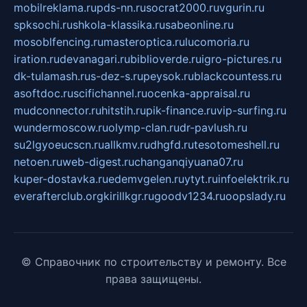
mobilreklama.ru
pds-nn.ru
socrat2000.ru
vgurin.ru
spksochi.ru
shkola-klassika.ru
sabeonline.ru
mosoblfencing.ru
masteroptica.ru
lucomoria.ru
iration.ru
devanagari.ru
biblioverde.ru
igro-pictures.ru
dk-tulamash.ru
s-dez-s.ru
peysok.ru
blackcountess.ru
asoftdoc.ru
scifichannel.ru
ocenka-appraisal.ru
mudconnector.ru
hitstih.ru
pik-finance.ru
vip-surfing.ru
wundermoscow.ru
olymp-clan.ru
dr-pavlush.ru
su2lgyoeucscn.ru
allkmv.ru
dhgfd.ru
tesotomeshell.ru
netoen.ru
web-digest.ru
changanqiyuana07.ru
kuper-dostavka.ru
edemvgelen.ru
ytyt.ru
infoelektrik.ru
everafterclub.org
kirillkgr.ru
goodv1234.ru
oopslady.ru
© Справочник по строительству и ремонту. Все
права защищены.