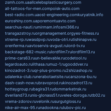
zsmh.com.ua
allcelebsplasticsurgery.com
all-tattoos-for-men.com
poisk-auto.com
best-radio.com.ua
ost-engineering.com
kuryatnik.info
euroshiny.com.ua
poremontuavto.com
searchus-nauti.ru
mirmam.info
smi366.ru
transgazstroy.ru
orgmanagement.org
yes-fitness.ru
xtreme-rp.ru
wasdpvp.ru
voda-otri.ru
tishinapve.ru
orenferma.ru
avtoservis-avgust.ru
lord-tv.ru
backstage-682-music.ru
lordfilm7.ru
lordfilm13.ru
prime-cars63.ru
un-believable.ru
codetool.ru
legardoauto.ru
lithasa.ru
muz-1.ru
gooddver.ru
kinozadrot-3.ru
qr-plus-promo.ru
2shizashop.ru
udalenka-club.ru
nerabotaetsite.ru
carszona-bu.ru
dash-cash-now.ru
bravoprod.ru
kinozadrot13.ru
hotteygroup.ru
bagira31.ru
dommarketnsk.ru
dveriland73.ru
nis-glonass51.ru
veles-doroga.ru
tb02.ru
vrema-zdorov.ru
velonik.ru
surgutgloss.ru
nike-air-max-95.ru
nadookna.ru
lubov-pic.ru