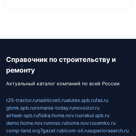
Справочник по строительству и
ремонту
Актуальный каталог компаний по всей России
t25-tractor.ru
nashicveti.ru
alutex.spb.ru
fas.ru
gbmk.spb.ru
romania-today.ru
novoizol.ru
airheat-spb.ru
fisika.home.nov.ru
orakul.spb.ru
demo.home.nov.ru
mnso.ru
home.nov.ru
cemko.ru
comp-land.org
7gazet.ru
bicom-oil.ru
superiorsearch.ru