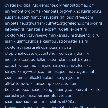
oysters-digital.ru
o-remonte.org
remontdoma.com
myremont.org
portal-remonta.org
vyitikho.ru
mirjon.ru
superdeutsch.ru
mycrazystars.ru
filosofyfree.com
mypetslife.org
warren-buffett.org
greleon.com
sp-or.ru
infoelectrik.ru
materialexpert.ru
detkiexpert.ru
doktorvilechit.ru
vsesvoimirykami.ru
instrumentgid.ru
manikjurinfo.ru
hozjajkainfo.ru
stroimaterials.ru
doktoradvice.ru
selskoehozjajstvo.ru
otopleniehouse.ru
justinterior.ru
chastnyjdom.ru
mojateplica.ru
podelkimaster.ru
landshaftblog.ru
garazhov.com
monamy.net
stroysnami.kz
lcna.kz
stroyu.kz
my-vesta.com
timeszp.com
avtoguru.net
zsmh.com.ua
allcelebsplasticsurgery.com
all-tattoos-for-men.com
poisk-auto.com
best-radio.com.ua
ost-engineering.com
kuryatnik.info
euroshiny.com.ua
poremontuavto.com
searchus-nauti.ru
mirmam.info
smi366.ru
transgazstroy.ru
orgmanagement.org
yes-fitness.ru