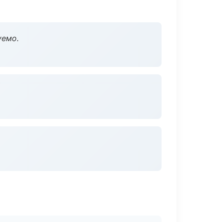
уемо.