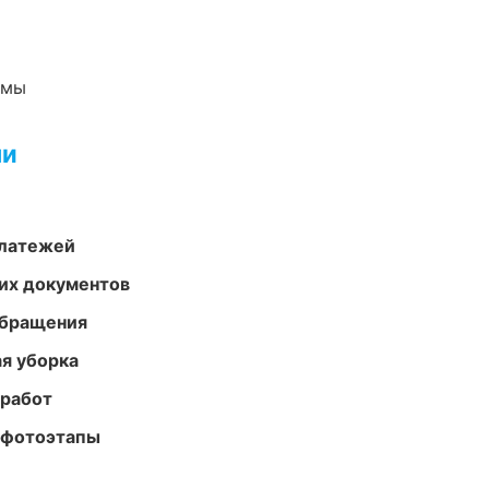
емы
ми
платежей
их документов
обращения
ая уборка
 работ
 фотоэтапы