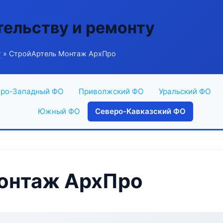
тельству и ремонту
г
» СтройАртель Монтаж АрхПро
ро-Западный ФО
Приволжский ФО
Уральский ФО
Южный ФО
Северо-Кавказский ФО
онтаж АрхПро