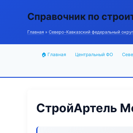
Справочник по строи
Главная
»
Северо-Кавказский федеральный окру
🏠 Главная
Центральный ФО
Севе
СтройАртель М