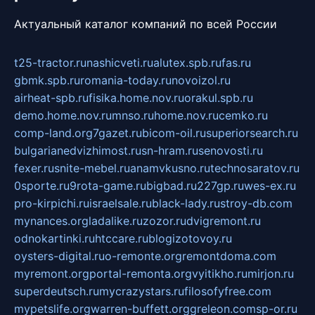
Актуальный каталог компаний по всей России
t25-tractor.ru
nashicveti.ru
alutex.spb.ru
fas.ru
gbmk.spb.ru
romania-today.ru
novoizol.ru
airheat-spb.ru
fisika.home.nov.ru
orakul.spb.ru
demo.home.nov.ru
mnso.ru
home.nov.ru
cemko.ru
comp-land.org
7gazet.ru
bicom-oil.ru
superiorsearch.ru
bulgarianedvizhimost.ru
sn-hram.ru
senovosti.ru
fexer.ru
snite-mebel.ru
anamvkusno.ru
technosaratov.ru
0sporte.ru
9rota-game.ru
bigbad.ru
227gp.ru
wes-ex.ru
pro-kirpichi.ru
israelsale.ru
black-lady.ru
stroy-db.com
mynances.org
ladalike.ru
zozor.ru
dvigremont.ru
odnokartinki.ru
htccare.ru
blogizotovoy.ru
oysters-digital.ru
o-remonte.org
remontdoma.com
myremont.org
portal-remonta.org
vyitikho.ru
mirjon.ru
superdeutsch.ru
mycrazystars.ru
filosofyfree.com
mypetslife.org
warren-buffett.org
greleon.com
sp-or.ru