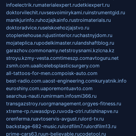
infoelectrik.ru
materialexpert.ru
detkiexpert.ru
doktorvilechit.ru
vsesvoimirykami.ru
instrumentgid.ru
manikjurinfo.ru
hozjajkainfo.ru
stroimaterials.ru
doktoradvice.ru
selskoehozjajstvo.ru
otopleniehouse.ru
justinterior.ru
chastnyjdom.ru
mojateplica.ru
podelkimaster.ru
landshaftblog.ru
garazhov.com
monamy.net
stroysnami.kz
lcna.kz
stroyu.kz
my-vesta.com
timeszp.com
avtoguru.net
zsmh.com.ua
allcelebsplasticsurgery.com
all-tattoos-for-men.com
poisk-auto.com
best-radio.com.ua
ost-engineering.com
kuryatnik.info
euroshiny.com.ua
poremontuavto.com
searchus-nauti.ru
mirmam.info
smi366.ru
transgazstroy.ru
orgmanagement.org
yes-fitness.ru
xtreme-rp.ru
wasdpvp.ru
voda-otri.ru
tishinapve.ru
orenferma.ru
avtoservis-avgust.ru
lord-tv.ru
backstage-682-music.ru
lordfilm7.ru
lordfilm13.ru
prime-cars63.ru
un-believable.ru
codetool.ru