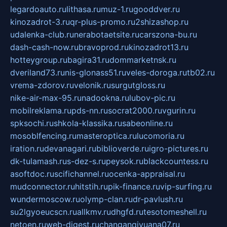
legardoauto.ru
lithasa.ru
muz-1.ru
gooddver.ru
kinozadrot-3.ru
qr-plus-promo.ru
2shizashop.ru
udalenka-club.ru
nerabotaetsite.ru
carszona-bu.ru
dash-cash-now.ru
bravoprod.ru
kinozadrot13.ru
hotteygroup.ru
bagira31.ru
dommarketnsk.ru
dveriland73.ru
nis-glonass51.ru
veles-doroga.ru
tb02.ru
vrema-zdorov.ru
velonik.ru
surgutgloss.ru
nike-air-max-95.ru
nadookna.ru
lubov-pic.ru
mobilreklama.ru
pds-nn.ru
socrat2000.ru
vgurin.ru
spksochi.ru
shkola-klassika.ru
sabeonline.ru
mosoblfencing.ru
masteroptica.ru
lucomoria.ru
iration.ru
devanagari.ru
biblioverde.ru
igro-pictures.ru
dk-tulamash.ru
s-dez-s.ru
peysok.ru
blackcountess.ru
asoftdoc.ru
scifichannel.ru
ocenka-appraisal.ru
mudconnector.ru
hitstih.ru
pik-finance.ru
vip-surfing.ru
wundermoscow.ru
olymp-clan.ru
dr-pavlush.ru
su2lgyoeucscn.ru
allkmv.ru
dhgfd.ru
tesotomeshell.ru
netoen.ru
web-digest.ru
changanqiyuana07.ru