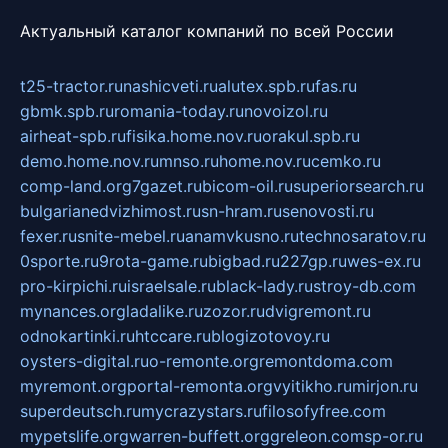
Актуальный каталог компаний по всей России
t25-tractor.ru
nashicveti.ru
alutex.spb.ru
fas.ru
gbmk.spb.ru
romania-today.ru
novoizol.ru
airheat-spb.ru
fisika.home.nov.ru
orakul.spb.ru
demo.home.nov.ru
mnso.ru
home.nov.ru
cemko.ru
comp-land.org
7gazet.ru
bicom-oil.ru
superiorsearch.ru
bulgarianedvizhimost.ru
sn-hram.ru
senovosti.ru
fexer.ru
snite-mebel.ru
anamvkusno.ru
technosaratov.ru
0sporte.ru
9rota-game.ru
bigbad.ru
227gp.ru
wes-ex.ru
pro-kirpichi.ru
israelsale.ru
black-lady.ru
stroy-db.com
mynances.org
ladalike.ru
zozor.ru
dvigremont.ru
odnokartinki.ru
htccare.ru
blogizotovoy.ru
oysters-digital.ru
o-remonte.org
remontdoma.com
myremont.org
portal-remonta.org
vyitikho.ru
mirjon.ru
superdeutsch.ru
mycrazystars.ru
filosofyfree.com
mypetslife.org
warren-buffett.org
greleon.com
sp-or.ru