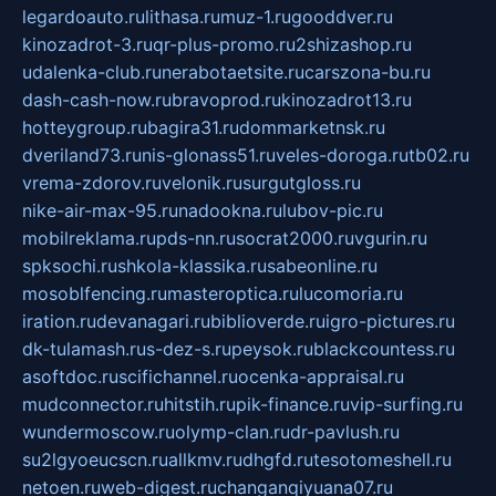
legardoauto.ru
lithasa.ru
muz-1.ru
gooddver.ru
kinozadrot-3.ru
qr-plus-promo.ru
2shizashop.ru
udalenka-club.ru
nerabotaetsite.ru
carszona-bu.ru
dash-cash-now.ru
bravoprod.ru
kinozadrot13.ru
hotteygroup.ru
bagira31.ru
dommarketnsk.ru
dveriland73.ru
nis-glonass51.ru
veles-doroga.ru
tb02.ru
vrema-zdorov.ru
velonik.ru
surgutgloss.ru
nike-air-max-95.ru
nadookna.ru
lubov-pic.ru
mobilreklama.ru
pds-nn.ru
socrat2000.ru
vgurin.ru
spksochi.ru
shkola-klassika.ru
sabeonline.ru
mosoblfencing.ru
masteroptica.ru
lucomoria.ru
iration.ru
devanagari.ru
biblioverde.ru
igro-pictures.ru
dk-tulamash.ru
s-dez-s.ru
peysok.ru
blackcountess.ru
asoftdoc.ru
scifichannel.ru
ocenka-appraisal.ru
mudconnector.ru
hitstih.ru
pik-finance.ru
vip-surfing.ru
wundermoscow.ru
olymp-clan.ru
dr-pavlush.ru
su2lgyoeucscn.ru
allkmv.ru
dhgfd.ru
tesotomeshell.ru
netoen.ru
web-digest.ru
changanqiyuana07.ru