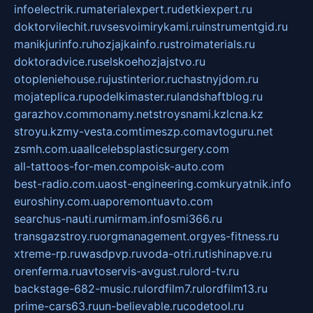
infoelectrik.ru
materialexpert.ru
detkiexpert.ru
doktorvilechit.ru
vsesvoimirykami.ru
instrumentgid.ru
manikjurinfo.ru
hozjajkainfo.ru
stroimaterials.ru
doktoradvice.ru
selskoehozjajstvo.ru
otopleniehouse.ru
justinterior.ru
chastnyjdom.ru
mojateplica.ru
podelkimaster.ru
landshaftblog.ru
garazhov.com
monamy.net
stroysnami.kz
lcna.kz
stroyu.kz
my-vesta.com
timeszp.com
avtoguru.net
zsmh.com.ua
allcelebsplasticsurgery.com
all-tattoos-for-men.com
poisk-auto.com
best-radio.com.ua
ost-engineering.com
kuryatnik.info
euroshiny.com.ua
poremontuavto.com
searchus-nauti.ru
mirmam.info
smi366.ru
transgazstroy.ru
orgmanagement.org
yes-fitness.ru
xtreme-rp.ru
wasdpvp.ru
voda-otri.ru
tishinapve.ru
orenferma.ru
avtoservis-avgust.ru
lord-tv.ru
backstage-682-music.ru
lordfilm7.ru
lordfilm13.ru
prime-cars63.ru
un-believable.ru
codetool.ru