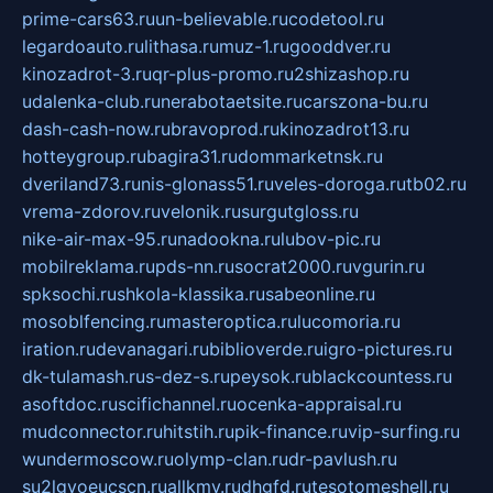
prime-cars63.ru
un-believable.ru
codetool.ru
legardoauto.ru
lithasa.ru
muz-1.ru
gooddver.ru
kinozadrot-3.ru
qr-plus-promo.ru
2shizashop.ru
udalenka-club.ru
nerabotaetsite.ru
carszona-bu.ru
dash-cash-now.ru
bravoprod.ru
kinozadrot13.ru
hotteygroup.ru
bagira31.ru
dommarketnsk.ru
dveriland73.ru
nis-glonass51.ru
veles-doroga.ru
tb02.ru
vrema-zdorov.ru
velonik.ru
surgutgloss.ru
nike-air-max-95.ru
nadookna.ru
lubov-pic.ru
mobilreklama.ru
pds-nn.ru
socrat2000.ru
vgurin.ru
spksochi.ru
shkola-klassika.ru
sabeonline.ru
mosoblfencing.ru
masteroptica.ru
lucomoria.ru
iration.ru
devanagari.ru
biblioverde.ru
igro-pictures.ru
dk-tulamash.ru
s-dez-s.ru
peysok.ru
blackcountess.ru
asoftdoc.ru
scifichannel.ru
ocenka-appraisal.ru
mudconnector.ru
hitstih.ru
pik-finance.ru
vip-surfing.ru
wundermoscow.ru
olymp-clan.ru
dr-pavlush.ru
su2lgyoeucscn.ru
allkmv.ru
dhgfd.ru
tesotomeshell.ru