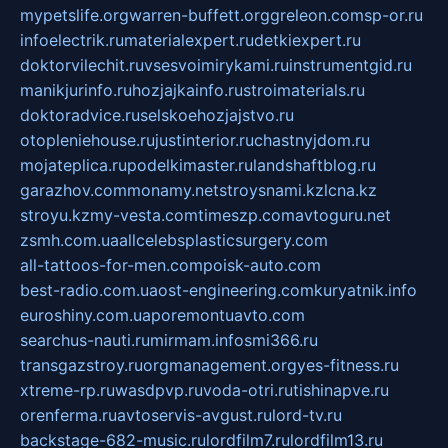
mypetslife.org
warren-buffett.org
greleon.com
sp-or.ru
infoelectrik.ru
materialexpert.ru
detkiexpert.ru
doktorvilechit.ru
vsesvoimirykami.ru
instrumentgid.ru
manikjurinfo.ru
hozjajkainfo.ru
stroimaterials.ru
doktoradvice.ru
selskoehozjajstvo.ru
otopleniehouse.ru
justinterior.ru
chastnyjdom.ru
mojateplica.ru
podelkimaster.ru
landshaftblog.ru
garazhov.com
monamy.net
stroysnami.kz
lcna.kz
stroyu.kz
my-vesta.com
timeszp.com
avtoguru.net
zsmh.com.ua
allcelebsplasticsurgery.com
all-tattoos-for-men.com
poisk-auto.com
best-radio.com.ua
ost-engineering.com
kuryatnik.info
euroshiny.com.ua
poremontuavto.com
searchus-nauti.ru
mirmam.info
smi366.ru
transgazstroy.ru
orgmanagement.org
yes-fitness.ru
xtreme-rp.ru
wasdpvp.ru
voda-otri.ru
tishinapve.ru
orenferma.ru
avtoservis-avgust.ru
lord-tv.ru
backstage-682-music.ru
lordfilm7.ru
lordfilm13.ru