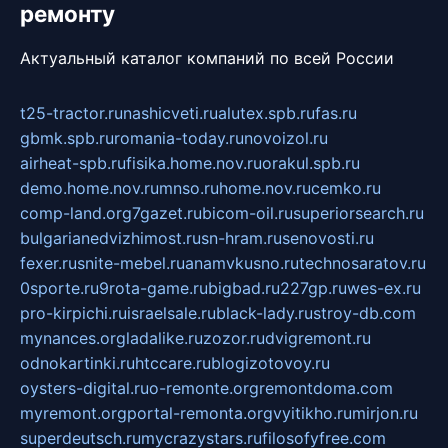
ремонту
Актуальный каталог компаний по всей России
t25-tractor.ru
nashicveti.ru
alutex.spb.ru
fas.ru
gbmk.spb.ru
romania-today.ru
novoizol.ru
airheat-spb.ru
fisika.home.nov.ru
orakul.spb.ru
demo.home.nov.ru
mnso.ru
home.nov.ru
cemko.ru
comp-land.org
7gazet.ru
bicom-oil.ru
superiorsearch.ru
bulgarianedvizhimost.ru
sn-hram.ru
senovosti.ru
fexer.ru
snite-mebel.ru
anamvkusno.ru
technosaratov.ru
0sporte.ru
9rota-game.ru
bigbad.ru
227gp.ru
wes-ex.ru
pro-kirpichi.ru
israelsale.ru
black-lady.ru
stroy-db.com
mynances.org
ladalike.ru
zozor.ru
dvigremont.ru
odnokartinki.ru
htccare.ru
blogizotovoy.ru
oysters-digital.ru
o-remonte.org
remontdoma.com
myremont.org
portal-remonta.org
vyitikho.ru
mirjon.ru
superdeutsch.ru
mycrazystars.ru
filosofyfree.com