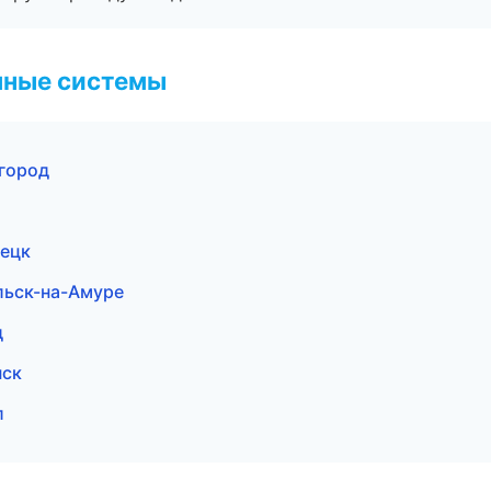
чные системы
город
нецк
льск-на-Амуре
д
нск
л