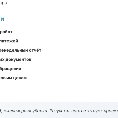
ора
ми
 работ
платежей
женедельный отчёт
их документов
обращения
птовым ценам
, ежевечерняя уборка. Результат соответствует проект