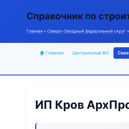
Справочник по строи
Главная
»
Северо-Западный федеральный округ
»
🏠 Главная
Центральный ФО
Севе
ИП Кров АрхПр