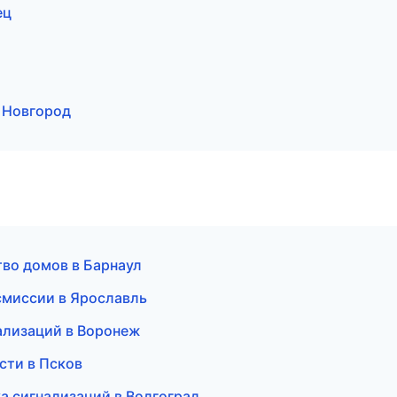
ец
й Новгород
во домов в Барнаул
смиссии в Ярославль
ализаций в Воронеж
сти в Псков
а сигнализаций в Волгоград