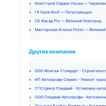
ИнжСтрой Сервис House — Черепов
ГК Кров Roof — Петрозаводск
СК Фасад Pro — Великий Новгород
Мастерская Ателье Finish — Велики
Другие компании
ООО Монтаж Стандарт - Строительст
ИП Автопрофи Сервис - Ремонт тран
СТО Центр Спидвей - Установка сигн
ООО Спидвей Автопрофи - Автозапча
Техцентр Карбон Премиум - Установк