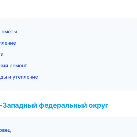
и сметы
пление
ки
кий ремонт
ды и утепление
о-Западный федеральный округ
овец