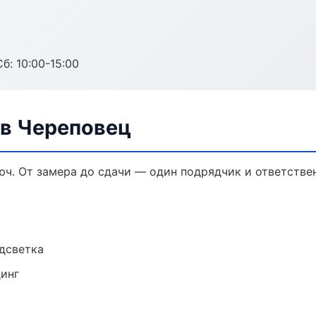
б: 10:00-15:00
в Череповец
ч. От замера до сдачи — один подрядчик и ответстве
одсветка
динг