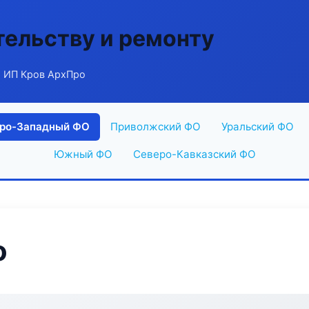
тельству и ремонту
 ИП Кров АрхПро
ро-Западный ФО
Приволжский ФО
Уральский ФО
Южный ФО
Северо-Кавказский ФО
о