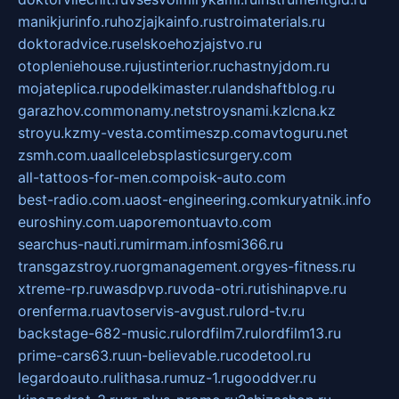
manikjurinfo.ru
hozjajkainfo.ru
stroimaterials.ru
doktoradvice.ru
selskoehozjajstvo.ru
otopleniehouse.ru
justinterior.ru
chastnyjdom.ru
mojateplica.ru
podelkimaster.ru
landshaftblog.ru
garazhov.com
monamy.net
stroysnami.kz
lcna.kz
stroyu.kz
my-vesta.com
timeszp.com
avtoguru.net
zsmh.com.ua
allcelebsplasticsurgery.com
all-tattoos-for-men.com
poisk-auto.com
best-radio.com.ua
ost-engineering.com
kuryatnik.info
euroshiny.com.ua
poremontuavto.com
searchus-nauti.ru
mirmam.info
smi366.ru
transgazstroy.ru
orgmanagement.org
yes-fitness.ru
xtreme-rp.ru
wasdpvp.ru
voda-otri.ru
tishinapve.ru
orenferma.ru
avtoservis-avgust.ru
lord-tv.ru
backstage-682-music.ru
lordfilm7.ru
lordfilm13.ru
prime-cars63.ru
un-believable.ru
codetool.ru
legardoauto.ru
lithasa.ru
muz-1.ru
gooddver.ru