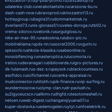
kinozadrot-3.ru
qr-plus-promo.ru
2shizashop.ru
udalenka-club.ru
nerabotaetsite.ru
carszona-bu.ru
dash-cash-now.ru
bravoprod.ru
kinozadrot13.ru
hotteygroup.ru
bagira31.ru
dommarketnsk.ru
dveriland73.ru
nis-glonass51.ru
veles-doroga.ru
tb02.ru
vrema-zdorov.ru
velonik.ru
surgutgloss.ru
nike-air-max-95.ru
nadookna.ru
lubov-pic.ru
mobilreklama.ru
pds-nn.ru
socrat2000.ru
vgurin.ru
spksochi.ru
shkola-klassika.ru
sabeonline.ru
mosoblfencing.ru
masteroptica.ru
lucomoria.ru
iration.ru
devanagari.ru
biblioverde.ru
igro-pictures.ru
dk-tulamash.ru
s-dez-s.ru
peysok.ru
blackcountess.ru
asoftdoc.ru
scifichannel.ru
ocenka-appraisal.ru
mudconnector.ru
hitstih.ru
pik-finance.ru
vip-surfing.ru
wundermoscow.ru
olymp-clan.ru
dr-pavlush.ru
su2lgyoeucscn.ru
allkmv.ru
dhgfd.ru
tesotomeshell.ru
netoen.ru
web-digest.ru
changanqiyuana07.ru
kuper-dostavka.ru
edemvgelen.ru
ytyt.ru
infoelektrik.ru