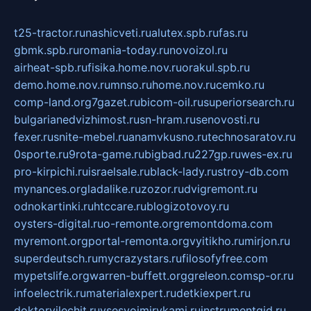
t25-tractor.ru
nashicveti.ru
alutex.spb.ru
fas.ru
gbmk.spb.ru
romania-today.ru
novoizol.ru
airheat-spb.ru
fisika.home.nov.ru
orakul.spb.ru
demo.home.nov.ru
mnso.ru
home.nov.ru
cemko.ru
comp-land.org
7gazet.ru
bicom-oil.ru
superiorsearch.ru
bulgarianedvizhimost.ru
sn-hram.ru
senovosti.ru
fexer.ru
snite-mebel.ru
anamvkusno.ru
technosaratov.ru
0sporte.ru
9rota-game.ru
bigbad.ru
227gp.ru
wes-ex.ru
pro-kirpichi.ru
israelsale.ru
black-lady.ru
stroy-db.com
mynances.org
ladalike.ru
zozor.ru
dvigremont.ru
odnokartinki.ru
htccare.ru
blogizotovoy.ru
oysters-digital.ru
o-remonte.org
remontdoma.com
myremont.org
portal-remonta.org
vyitikho.ru
mirjon.ru
superdeutsch.ru
mycrazystars.ru
filosofyfree.com
mypetslife.org
warren-buffett.org
greleon.com
sp-or.ru
infoelectrik.ru
materialexpert.ru
detkiexpert.ru
doktorvilechit.ru
vsesvoimirykami.ru
instrumentgid.ru