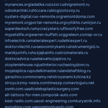
mynances.org
ladalike.ru
zozor.ru
dvigremont.ru
odnokartinki.ru
htccare.ru
blogizotovoy.ru
oysters-digital.ru
o-remonte.org
remontdoma.com
myremont.org
portal-remonta.org
vyitikho.ru
mirjon.ru
superdeutsch.ru
mycrazystars.ru
filosofyfree.com
mypetslife.org
warren-buffett.org
greleon.com
sp-or.ru
infoelectrik.ru
materialexpert.ru
detkiexpert.ru
doktorvilechit.ru
vsesvoimirykami.ru
instrumentgid.ru
manikjurinfo.ru
hozjajkainfo.ru
stroimaterials.ru
doktoradvice.ru
selskoehozjajstvo.ru
otopleniehouse.ru
justinterior.ru
chastnyjdom.ru
mojateplica.ru
podelkimaster.ru
landshaftblog.ru
garazhov.com
monamy.net
stroysnami.kz
lcna.kz
stroyu.kz
my-vesta.com
timeszp.com
avtoguru.net
zsmh.com.ua
allcelebsplasticsurgery.com
all-tattoos-for-men.com
poisk-auto.com
best-radio.com.ua
ost-engineering.com
kuryatnik.info
euroshiny.com.ua
poremontuavto.com