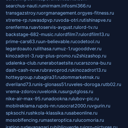
searchus-nauti.ru
mirmam.info
smi366.ru
transgazstroy.ru
orgmanagement.org
yes-fitness.ru
xtreme-rp.ru
wasdpvp.ru
voda-otri.ru
tishinapve.ru
orenferma.ru
avtoservis-avgust.ru
lord-tv.ru
backstage-682-music.ru
lordfilm7.ru
lordfilm13.ru
prime-cars63.ru
un-believable.ru
codetool.ru
legardoauto.ru
lithasa.ru
muz-1.ru
gooddver.ru
kinozadrot-3.ru
qr-plus-promo.ru
2shizashop.ru
udalenka-club.ru
nerabotaetsite.ru
carszona-bu.ru
dash-cash-now.ru
bravoprod.ru
kinozadrot13.ru
hotteygroup.ru
bagira31.ru
dommarketnsk.ru
dveriland73.ru
nis-glonass51.ru
veles-doroga.ru
tb02.ru
vrema-zdorov.ru
velonik.ru
surgutgloss.ru
nike-air-max-95.ru
nadookna.ru
lubov-pic.ru
mobilreklama.ru
pds-nn.ru
socrat2000.ru
vgurin.ru
spksochi.ru
shkola-klassika.ru
sabeonline.ru
mosoblfencing.ru
masteroptica.ru
lucomoria.ru
iration.ru
devanagari.ru
biblioverde.ru
igro-pictures.ru