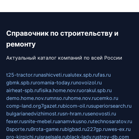
Справочник по строительству и
ремонту
Актуальный каталог компаний по всей России
t25-tractor.ru
nashicveti.ru
alutex.spb.ru
fas.ru
gbmk.spb.ru
romania-today.ru
novoizol.ru
airheat-spb.ru
fisika.home.nov.ru
orakul.spb.ru
demo.home.nov.ru
mnso.ru
home.nov.ru
cemko.ru
comp-land.org
7gazet.ru
bicom-oil.ru
superiorsearch.ru
bulgarianedvizhimost.ru
sn-hram.ru
senovosti.ru
fexer.ru
snite-mebel.ru
anamvkusno.ru
technosaratov.ru
0sporte.ru
9rota-game.ru
bigbad.ru
227gp.ru
wes-ex.ru
pro-kirpichi.ru
israelsale.ru
black-lady.ru
stroy-db.com