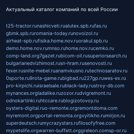
Актуальный каталог компаний по всей России
t25-tractor.ru
nashicveti.ru
alutex.spb.ru
fas.ru
gbmk.spb.ru
romania-today.ru
novoizol.ru
airheat-spb.ru
fisika.home.nov.ru
orakul.spb.ru
demo.home.nov.ru
mnso.ru
home.nov.ru
cemko.ru
comp-land.org
7gazet.ru
bicom-oil.ru
superiorsearch.ru
bulgarianedvizhimost.ru
sn-hram.ru
senovosti.ru
fexer.ru
snite-mebel.ru
anamvkusno.ru
technosaratov.ru
0sporte.ru
9rota-game.ru
bigbad.ru
227gp.ru
wes-ex.ru
pro-kirpichi.ru
israelsale.ru
black-lady.ru
stroy-db.com
mynances.org
ladalike.ru
zozor.ru
dvigremont.ru
odnokartinki.ru
htccare.ru
blogizotovoy.ru
oysters-digital.ru
o-remonte.org
remontdoma.com
myremont.org
portal-remonta.org
vyitikho.ru
mirjon.ru
superdeutsch.ru
mycrazystars.ru
filosofyfree.com
mypetslife.org
warren-buffett.org
greleon.com
sp-or.ru