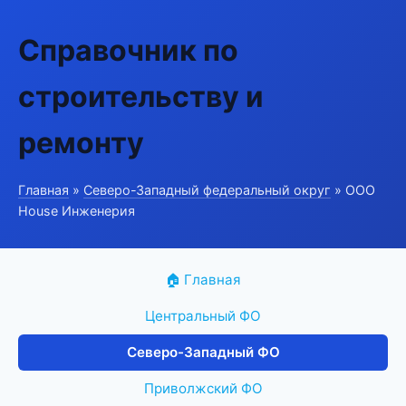
Справочник по
строительству и
ремонту
Главная
»
Северо-Западный федеральный округ
» ООО
House Инженерия
🏠 Главная
Центральный ФО
Северо-Западный ФО
Приволжский ФО