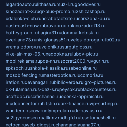
legardoauto.ru
lithasa.ru
muz-1.ru
gooddver.ru
kinozadrot-3.ru
qr-plus-promo.ru
2shizashop.ru
udalenka-club.ru
nerabotaetsite.ru
carszona-bu.ru
dash-cash-now.ru
bravoprod.ru
kinozadrot13.ru
hotteygroup.ru
bagira31.ru
dommarketnsk.ru
dveriland73.ru
nis-glonass51.ru
veles-doroga.ru
tb02.ru
vrema-zdorov.ru
velonik.ru
surgutgloss.ru
nike-air-max-95.ru
nadookna.ru
lubov-pic.ru
mobilreklama.ru
pds-nn.ru
socrat2000.ru
vgurin.ru
spksochi.ru
shkola-klassika.ru
sabeonline.ru
mosoblfencing.ru
masteroptica.ru
lucomoria.ru
iration.ru
devanagari.ru
biblioverde.ru
igro-pictures.ru
dk-tulamash.ru
s-dez-s.ru
peysok.ru
blackcountess.ru
asoftdoc.ru
scifichannel.ru
ocenka-appraisal.ru
mudconnector.ru
hitstih.ru
pik-finance.ru
vip-surfing.ru
wundermoscow.ru
olymp-clan.ru
dr-pavlush.ru
su2lgyoeucscn.ru
allkmv.ru
dhgfd.ru
tesotomeshell.ru
netoen.ru
web-digest.ru
changanqiyuana07.ru