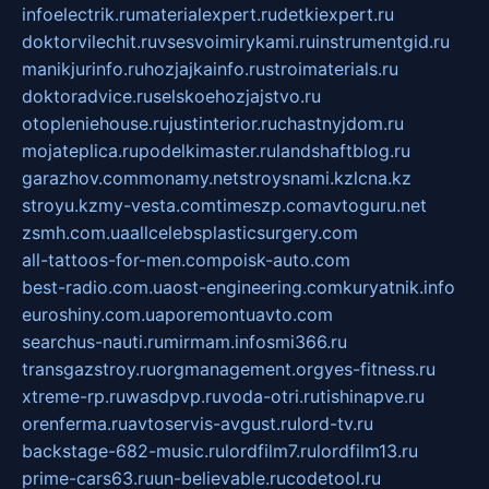
infoelectrik.ru
materialexpert.ru
detkiexpert.ru
doktorvilechit.ru
vsesvoimirykami.ru
instrumentgid.ru
manikjurinfo.ru
hozjajkainfo.ru
stroimaterials.ru
doktoradvice.ru
selskoehozjajstvo.ru
otopleniehouse.ru
justinterior.ru
chastnyjdom.ru
mojateplica.ru
podelkimaster.ru
landshaftblog.ru
garazhov.com
monamy.net
stroysnami.kz
lcna.kz
stroyu.kz
my-vesta.com
timeszp.com
avtoguru.net
zsmh.com.ua
allcelebsplasticsurgery.com
all-tattoos-for-men.com
poisk-auto.com
best-radio.com.ua
ost-engineering.com
kuryatnik.info
euroshiny.com.ua
poremontuavto.com
searchus-nauti.ru
mirmam.info
smi366.ru
transgazstroy.ru
orgmanagement.org
yes-fitness.ru
xtreme-rp.ru
wasdpvp.ru
voda-otri.ru
tishinapve.ru
orenferma.ru
avtoservis-avgust.ru
lord-tv.ru
backstage-682-music.ru
lordfilm7.ru
lordfilm13.ru
prime-cars63.ru
un-believable.ru
codetool.ru