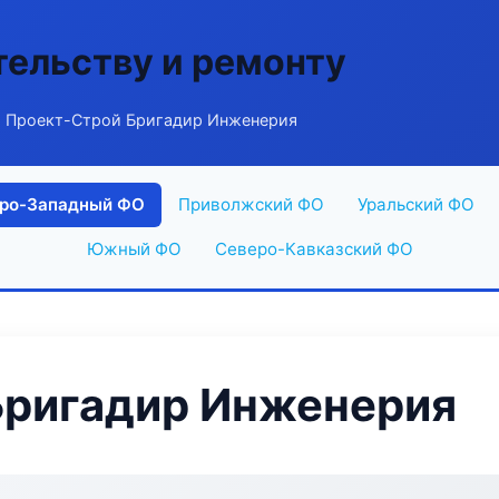
тельству и ремонту
 Проект-Строй Бригадир Инженерия
ро-Западный ФО
Приволжский ФО
Уральский ФО
Южный ФО
Северо-Кавказский ФО
Бригадир Инженерия