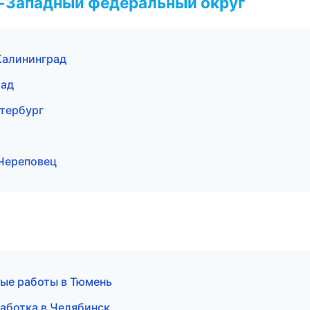
о-Западный федеральный округ
Калининград
рад
тербург
Череповец
ые работы в Тюмень
аботка в Челябинск