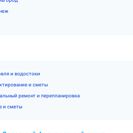
овгород
неж
вля и водостоки
ктирование и сметы
альный ремонт и перепланировка
 и сметы