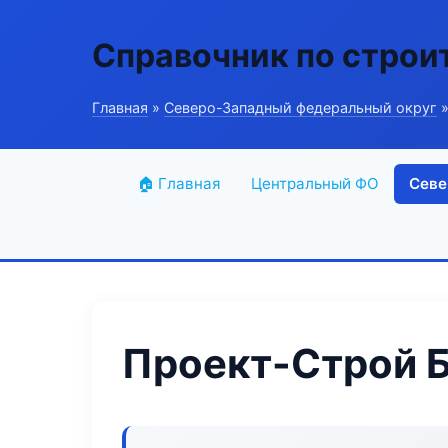
Справочник по строи
Главная
»
Северо-Западный федеральный округ
»
🏠 Главная
Центральный ФО
Севе
Проект-Строй 