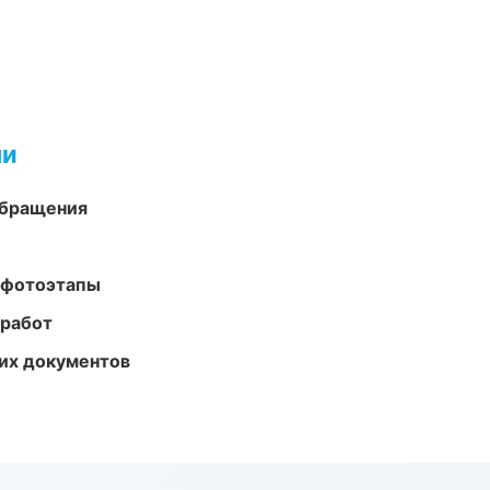
ми
обращения
 фотоэтапы
 работ
их документов