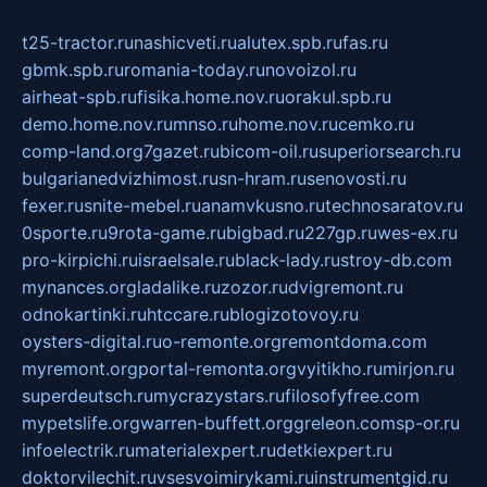
t25-tractor.ru
nashicveti.ru
alutex.spb.ru
fas.ru
gbmk.spb.ru
romania-today.ru
novoizol.ru
airheat-spb.ru
fisika.home.nov.ru
orakul.spb.ru
demo.home.nov.ru
mnso.ru
home.nov.ru
cemko.ru
comp-land.org
7gazet.ru
bicom-oil.ru
superiorsearch.ru
bulgarianedvizhimost.ru
sn-hram.ru
senovosti.ru
fexer.ru
snite-mebel.ru
anamvkusno.ru
technosaratov.ru
0sporte.ru
9rota-game.ru
bigbad.ru
227gp.ru
wes-ex.ru
pro-kirpichi.ru
israelsale.ru
black-lady.ru
stroy-db.com
mynances.org
ladalike.ru
zozor.ru
dvigremont.ru
odnokartinki.ru
htccare.ru
blogizotovoy.ru
oysters-digital.ru
o-remonte.org
remontdoma.com
myremont.org
portal-remonta.org
vyitikho.ru
mirjon.ru
superdeutsch.ru
mycrazystars.ru
filosofyfree.com
mypetslife.org
warren-buffett.org
greleon.com
sp-or.ru
infoelectrik.ru
materialexpert.ru
detkiexpert.ru
doktorvilechit.ru
vsesvoimirykami.ru
instrumentgid.ru