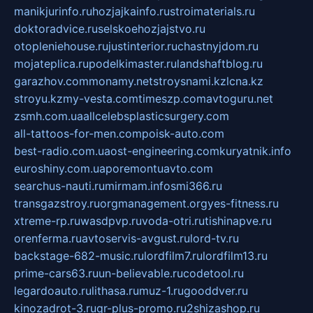
manikjurinfo.ru
hozjajkainfo.ru
stroimaterials.ru
doktoradvice.ru
selskoehozjajstvo.ru
otopleniehouse.ru
justinterior.ru
chastnyjdom.ru
mojateplica.ru
podelkimaster.ru
landshaftblog.ru
garazhov.com
monamy.net
stroysnami.kz
lcna.kz
stroyu.kz
my-vesta.com
timeszp.com
avtoguru.net
zsmh.com.ua
allcelebsplasticsurgery.com
all-tattoos-for-men.com
poisk-auto.com
best-radio.com.ua
ost-engineering.com
kuryatnik.info
euroshiny.com.ua
poremontuavto.com
searchus-nauti.ru
mirmam.info
smi366.ru
transgazstroy.ru
orgmanagement.org
yes-fitness.ru
xtreme-rp.ru
wasdpvp.ru
voda-otri.ru
tishinapve.ru
orenferma.ru
avtoservis-avgust.ru
lord-tv.ru
backstage-682-music.ru
lordfilm7.ru
lordfilm13.ru
prime-cars63.ru
un-believable.ru
codetool.ru
legardoauto.ru
lithasa.ru
muz-1.ru
gooddver.ru
kinozadrot-3.ru
qr-plus-promo.ru
2shizashop.ru