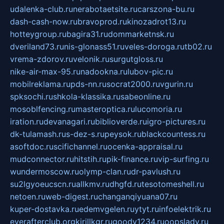
udalenka-club.ru
nerabotaetsite.ru
carszona-bu.ru
dash-cash-now.ru
bravoprod.ru
kinozadrot13.ru
hotteygroup.ru
bagira31.ru
dommarketnsk.ru
dveriland73.ru
nis-glonass51.ru
veles-doroga.ru
tb02.ru
vrema-zdorov.ru
velonik.ru
surgutgloss.ru
nike-air-max-95.ru
nadookna.ru
lubov-pic.ru
mobilreklama.ru
pds-nn.ru
socrat2000.ru
vgurin.ru
spksochi.ru
shkola-klassika.ru
sabeonline.ru
mosoblfencing.ru
masteroptica.ru
lucomoria.ru
iration.ru
devanagari.ru
biblioverde.ru
igro-pictures.ru
dk-tulamash.ru
s-dez-s.ru
peysok.ru
blackcountess.ru
asoftdoc.ru
scifichannel.ru
ocenka-appraisal.ru
mudconnector.ru
hitstih.ru
pik-finance.ru
vip-surfing.ru
wundermoscow.ru
olymp-clan.ru
dr-pavlush.ru
su2lgyoeucscn.ru
allkmv.ru
dhgfd.ru
tesotomeshell.ru
netoen.ru
web-digest.ru
changanqiyuana07.ru
kuper-dostavka.ru
edemvgelen.ru
ytyt.ru
infoelektrik.ru
everafterclub.org
kirillkgr.ru
goodv1234.ru
oopslady.ru