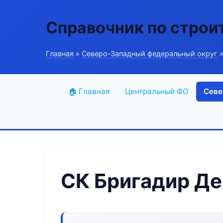
Справочник по строи
Главная
»
Северо-Западный федеральный округ
»
🏠 Главная
Центральный ФО
Севе
СК Бригадир Д