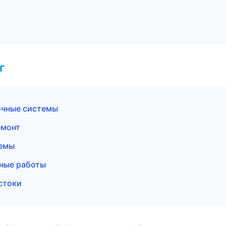
г
очные системы
емонт
темы
чные работы
стоки