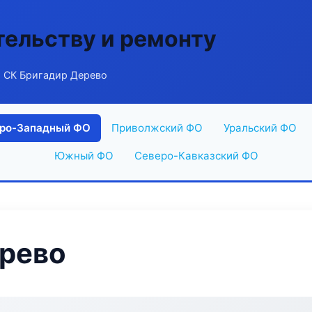
тельству и ремонту
 СК Бригадир Дерево
ро-Западный ФО
Приволжский ФО
Уральский ФО
Южный ФО
Северо-Кавказский ФО
ерево