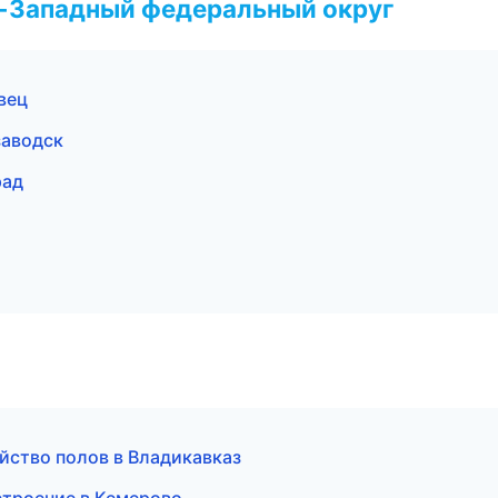
о-Западный федеральный округ
вец
заводск
рад
йство полов в Владикавказ