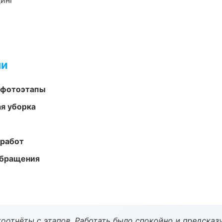
динг
ми
 фотоэтапы
ая уборка
 работ
обращения
оотчёты с этапов. Работать было спокойно и предсказ