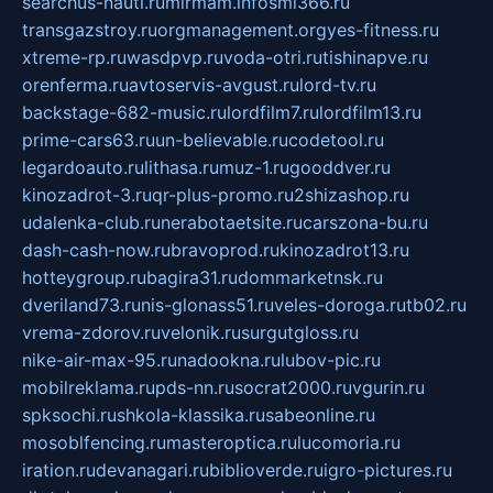
searchus-nauti.ru
mirmam.info
smi366.ru
transgazstroy.ru
orgmanagement.org
yes-fitness.ru
xtreme-rp.ru
wasdpvp.ru
voda-otri.ru
tishinapve.ru
orenferma.ru
avtoservis-avgust.ru
lord-tv.ru
backstage-682-music.ru
lordfilm7.ru
lordfilm13.ru
prime-cars63.ru
un-believable.ru
codetool.ru
legardoauto.ru
lithasa.ru
muz-1.ru
gooddver.ru
kinozadrot-3.ru
qr-plus-promo.ru
2shizashop.ru
udalenka-club.ru
nerabotaetsite.ru
carszona-bu.ru
dash-cash-now.ru
bravoprod.ru
kinozadrot13.ru
hotteygroup.ru
bagira31.ru
dommarketnsk.ru
dveriland73.ru
nis-glonass51.ru
veles-doroga.ru
tb02.ru
vrema-zdorov.ru
velonik.ru
surgutgloss.ru
nike-air-max-95.ru
nadookna.ru
lubov-pic.ru
mobilreklama.ru
pds-nn.ru
socrat2000.ru
vgurin.ru
spksochi.ru
shkola-klassika.ru
sabeonline.ru
mosoblfencing.ru
masteroptica.ru
lucomoria.ru
iration.ru
devanagari.ru
biblioverde.ru
igro-pictures.ru