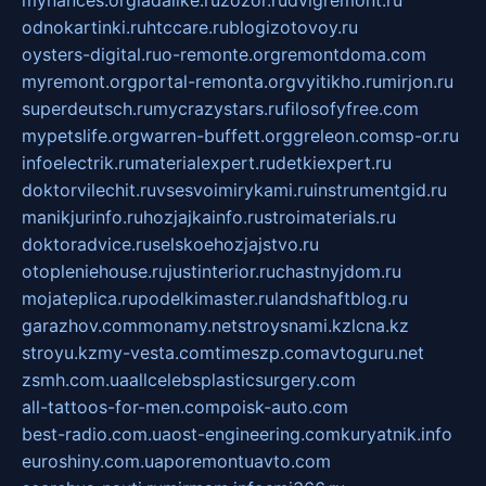
mynances.org
ladalike.ru
zozor.ru
dvigremont.ru
odnokartinki.ru
htccare.ru
blogizotovoy.ru
oysters-digital.ru
o-remonte.org
remontdoma.com
myremont.org
portal-remonta.org
vyitikho.ru
mirjon.ru
superdeutsch.ru
mycrazystars.ru
filosofyfree.com
mypetslife.org
warren-buffett.org
greleon.com
sp-or.ru
infoelectrik.ru
materialexpert.ru
detkiexpert.ru
doktorvilechit.ru
vsesvoimirykami.ru
instrumentgid.ru
manikjurinfo.ru
hozjajkainfo.ru
stroimaterials.ru
doktoradvice.ru
selskoehozjajstvo.ru
otopleniehouse.ru
justinterior.ru
chastnyjdom.ru
mojateplica.ru
podelkimaster.ru
landshaftblog.ru
garazhov.com
monamy.net
stroysnami.kz
lcna.kz
stroyu.kz
my-vesta.com
timeszp.com
avtoguru.net
zsmh.com.ua
allcelebsplasticsurgery.com
all-tattoos-for-men.com
poisk-auto.com
best-radio.com.ua
ost-engineering.com
kuryatnik.info
euroshiny.com.ua
poremontuavto.com