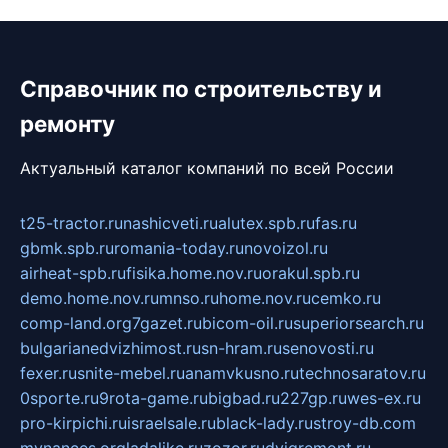
Справочник по строительству и
ремонту
Актуальный каталог компаний по всей России
t25-tractor.ru
nashicveti.ru
alutex.spb.ru
fas.ru
gbmk.spb.ru
romania-today.ru
novoizol.ru
airheat-spb.ru
fisika.home.nov.ru
orakul.spb.ru
demo.home.nov.ru
mnso.ru
home.nov.ru
cemko.ru
comp-land.org
7gazet.ru
bicom-oil.ru
superiorsearch.ru
bulgarianedvizhimost.ru
sn-hram.ru
senovosti.ru
fexer.ru
snite-mebel.ru
anamvkusno.ru
technosaratov.ru
0sporte.ru
9rota-game.ru
bigbad.ru
227gp.ru
wes-ex.ru
pro-kirpichi.ru
israelsale.ru
black-lady.ru
stroy-db.com