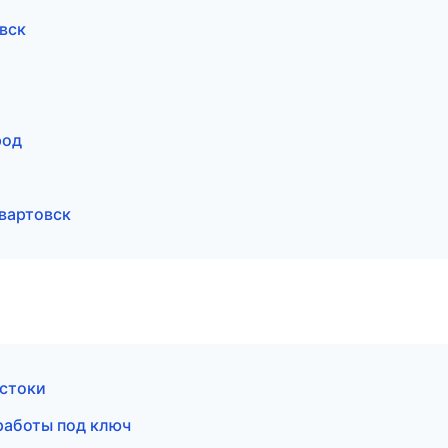
вск
род
вартовск
остоки
работы под ключ