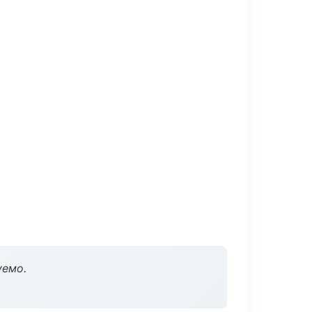
уемо.