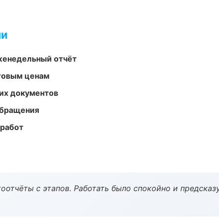
ми
женедельный отчёт
птовым ценам
их документов
обращения
 работ
оотчёты с этапов. Работать было спокойно и предсказ