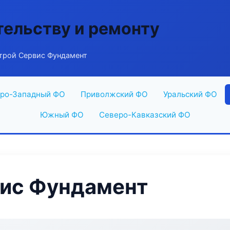
тельству и ремонту
рой Сервис Фундамент
ро-Западный ФО
Приволжский ФО
Уральский ФО
Южный ФО
Северо-Кавказский ФО
ис Фундамент