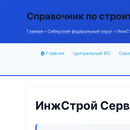
Справочник по строи
Главная
»
Сибирский федеральный округ
» ИнжСт
🏠 Главная
Центральный ФО
Севе
ИнжСтрой Серв