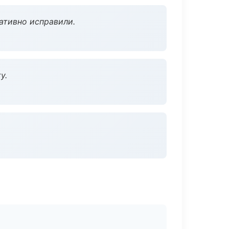
ативно исправили.
у.