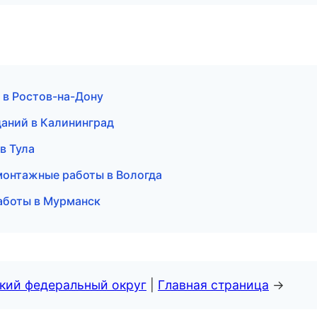
 в Ростов-на-Дону
даний в Калининград
в Тула
монтажные работы в Вологда
аботы в Мурманск
ский федеральный округ
|
Главная страница
→