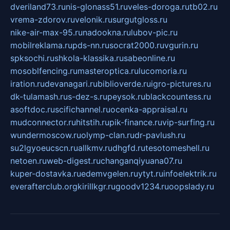
dveriland73.ru
nis-glonass51.ru
veles-doroga.ru
tb02.ru
vrema-zdorov.ru
velonik.ru
surgutgloss.ru
nike-air-max-95.ru
nadookna.ru
lubov-pic.ru
mobilreklama.ru
pds-nn.ru
socrat2000.ru
vgurin.ru
spksochi.ru
shkola-klassika.ru
sabeonline.ru
mosoblfencing.ru
masteroptica.ru
lucomoria.ru
iration.ru
devanagari.ru
biblioverde.ru
igro-pictures.ru
dk-tulamash.ru
s-dez-s.ru
peysok.ru
blackcountess.ru
asoftdoc.ru
scifichannel.ru
ocenka-appraisal.ru
mudconnector.ru
hitstih.ru
pik-finance.ru
vip-surfing.ru
wundermoscow.ru
olymp-clan.ru
dr-pavlush.ru
su2lgyoeucscn.ru
allkmv.ru
dhgfd.ru
tesotomeshell.ru
netoen.ru
web-digest.ru
changanqiyuana07.ru
kuper-dostavka.ru
edemvgelen.ru
ytyt.ru
infoelektrik.ru
everafterclub.org
kirillkgr.ru
goodv1234.ru
oopslady.ru