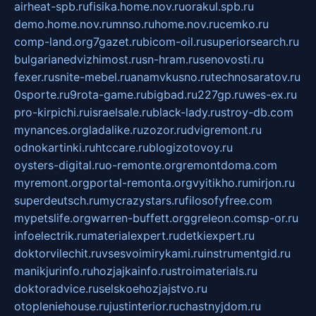
airheat-spb.ru
fisika.home.nov.ru
orakul.spb.ru
demo.home.nov.ru
mnso.ru
home.nov.ru
cemko.ru
comp-land.org
7gazet.ru
bicom-oil.ru
superiorsearch.ru
bulgarianedvizhimost.ru
sn-hram.ru
senovosti.ru
fexer.ru
snite-mebel.ru
anamvkusno.ru
technosaratov.ru
0sporte.ru
9rota-game.ru
bigbad.ru
227gp.ru
wes-ex.ru
pro-kirpichi.ru
israelsale.ru
black-lady.ru
stroy-db.com
mynances.org
ladalike.ru
zozor.ru
dvigremont.ru
odnokartinki.ru
htccare.ru
blogizotovoy.ru
oysters-digital.ru
o-remonte.org
remontdoma.com
myremont.org
portal-remonta.org
vyitikho.ru
mirjon.ru
superdeutsch.ru
mycrazystars.ru
filosofyfree.com
mypetslife.org
warren-buffett.org
greleon.com
sp-or.ru
infoelectrik.ru
materialexpert.ru
detkiexpert.ru
doktorvilechit.ru
vsesvoimirykami.ru
instrumentgid.ru
manikjurinfo.ru
hozjajkainfo.ru
stroimaterials.ru
doktoradvice.ru
selskoehozjajstvo.ru
otopleniehouse.ru
justinterior.ru
chastnyjdom.ru