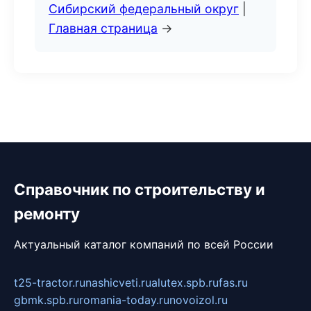
Сибирский федеральный округ
|
Главная страница
→
Справочник по строительству и
ремонту
Актуальный каталог компаний по всей России
t25-tractor.ru
nashicveti.ru
alutex.spb.ru
fas.ru
gbmk.spb.ru
romania-today.ru
novoizol.ru