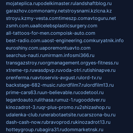
mojateplica.ru
podelkimaster.ru
landshaftblog.ru
garazhov.com
monamy.net
stroysnami.kz
lcna.kz
stroyu.kz
my-vesta.com
timeszp.com
avtoguru.net
zsmh.com.ua
allcelebsplasticsurgery.com
all-tattoos-for-men.com
poisk-auto.com
best-radio.com.ua
ost-engineering.com
kuryatnik.info
euroshiny.com.ua
poremontuavto.com
searchus-nauti.ru
mirmam.info
smi366.ru
transgazstroy.ru
orgmanagement.org
yes-fitness.ru
xtreme-rp.ru
wasdpvp.ru
voda-otri.ru
tishinapve.ru
orenferma.ru
avtoservis-avgust.ru
lord-tv.ru
backstage-682-music.ru
lordfilm7.ru
lordfilm13.ru
prime-cars63.ru
un-believable.ru
codetool.ru
legardoauto.ru
lithasa.ru
muz-1.ru
gooddver.ru
kinozadrot-3.ru
qr-plus-promo.ru
2shizashop.ru
udalenka-club.ru
nerabotaetsite.ru
carszona-bu.ru
dash-cash-now.ru
bravoprod.ru
kinozadrot13.ru
hotteygroup.ru
bagira31.ru
dommarketnsk.ru